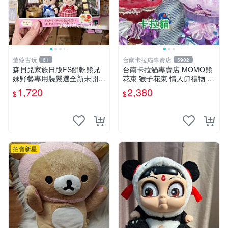
董爺古玩
台南卡拉貓專賣店
61
5902
森貝兒家族日版FS餅乾熊兄
台南卡拉貓專賣店 MOMO熊
妹野餐專用裝嚴選全新未開
花束 猴子花束 情人節禮物 二
封，包含兩組大童款紙盒裝，
選一 可繡字 可今天寄明天到
1,720
2,380
$
$
適合收藏與分享。 餅乾熊兄
妹、野餐、收藏
拍賣新星