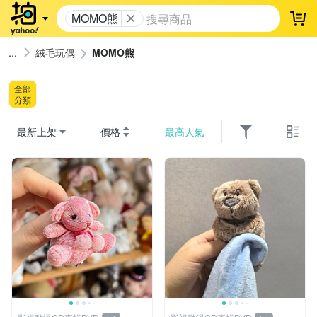
MOMO熊
登
絨毛玩偶
MOMO熊
全部
分類
最新上架
價格
最高人氣