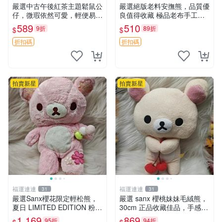
嚴選中古午後紅茶主題鬆鼠公
嚴選絕版老料安撫熊，品質優
仔，微瑕依然可愛，輕便易運
良值得收藏 極品老布手工安
送 二手收藏推薦 工廠直營 快
撫搖鈴玩具，適合哄睡寶貝
589
510
9折
89折
$
$
遞到府 中古 玩偶 公仔
超柔老料搖鈴熊，專為孩子設
計的安心伴護 推薦絕版老布
折扣碼
折扣碼
製工藝搖鈴熊，可當作童
拍賣新星
拍賣新星
福運連連
福運連連
31
31
嚴選Sanx櫻花限定輕松熊，
嚴選 sanx 櫻桃妹妹毛絨熊，
夏日 LIMITED EDITION 粉色
30cm 正品收藏佳品，手感極
毛絨熊，背有拉鏈設計，肚內
軟，適合贈送與收藏 櫻桃妹
1,169
869
95折
94折