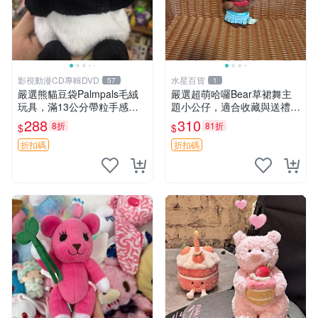
影視動漫CD專輯DVD
水星百貨
57
1
嚴選熊貓豆袋Palmpals毛絨
嚴選超萌哈囉Bear草裙舞主
玩具，滿13公分帶粒手感極
題小公仔，適合收藏與送禮 1
佳，電影主題周邊推薦 熊貓
00 克 哈囉Bear 草裙舞
288
310
8折
81折
$
$
Palmpals 毛絨玩具 豆袋 劇場
版周邊
折扣碼
折扣碼