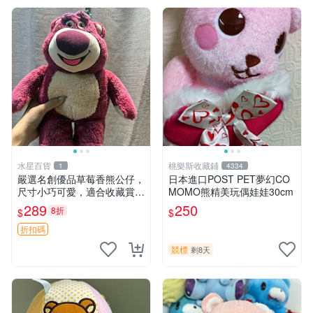
水星百貨
桃樂斯收藏鋪
1
4334
嚴選名創優品草莓香熊公仔，
日本進口POST PET夢幻CO
尺寸小巧可愛，適合收藏賞玩
MOMO熊精美玩偶娃娃30cm
30cm 玩具 公仔 草莓熊
289
250
8折
$
$
折扣碼
競標
剩8天