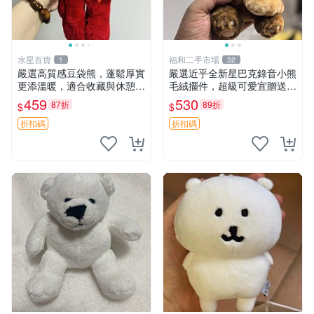
水星百貨
福和二手市場
1
32
嚴選高質感豆袋熊，蓬鬆厚實
嚴選近乎全新星巴克錄音小熊
更添溫暖，適合收藏與休憩。
毛絨擺件，超級可愛宜贈送掛
前胸填充飽滿，背部亦具優雅
飾 錄音小熊 毛絨擺件 贈品
459
530
87折
89折
$
$
設計。 豆袋熊 保暖 溫柔 蓬
松
折扣碼
折扣碼