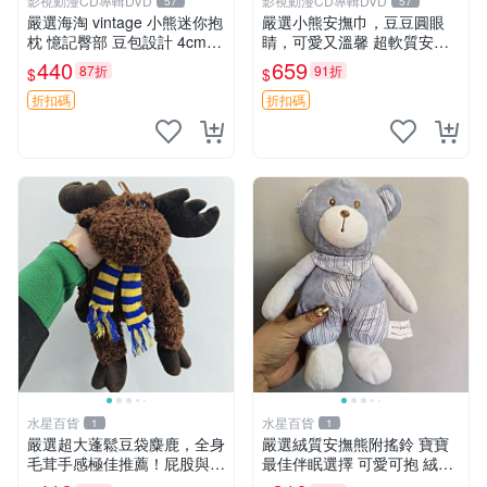
影視動漫CD專輯DVD
影視動漫CD專輯DVD
57
57
嚴選海淘 vintage 小熊迷你抱
嚴選小熊安撫巾，豆豆圓眼
枕 憶記臀部 豆包設計 4cm
睛，可愛又溫馨 超軟質安撫
高 推薦收藏 迷你豆包小熊、
巾，豆豆設計，哄睡好幫手
440
659
87折
91折
$
$
高臀部、豆袋抱枕
約克豆豆眼安撫巾 數碼豆豆
眼
折扣碼
折扣碼
水星百貨
水星百貨
1
1
嚴選超大蓬鬆豆袋麋鹿，全身
嚴選絨質安撫熊附搖鈴 寶寶
毛茸手感極佳推薦！屁股與四
最佳伴眠選擇 可愛可抱 絨毛
肢填充均勻，適合收藏與孩童
玩具 安撫熊 嬰兒用