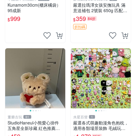
Kunamom30cm(櫃床橘袋）
嚴選拉瑪澤女孩安撫玩具 滿
95成新
意送補包 2號裝 650g 匹配嬰
幼童舒壓好伴侶 女孩專用 安
999
359
84折
$
$
心選擇 安撫玩偶 衝包 玩具
折扣碼
董爺古玩
水星百貨
61
1
StudioHaneul小熊愛心掛件
嚴選各式萌趣動漫角色抱枕，
五角星全新珍藏 紅色推薦收
適用各類場景裝飾 毛絨玩
藏 玩具掛飾 掛件 新品
具、卡通抱枕、趣味玩偶