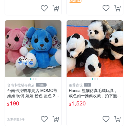
台南卡拉貓專賣店
董爺古玩
5902
61
台南卡拉貓專賣店 MOMO熊
Hansa 熊貓仿真毛絨玩具，
娃娃 玩偶 娃娃 粉色 藍色 2色
成色如一推薦收藏，拍下無疑
分售
心 熊貓 毛絨玩具 收藏
190
1,520
$
$
近期銷量1件