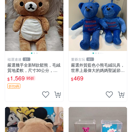
福運連連
董爺古玩
31
61
嚴選幾乎全新M款鬆熊，毛絨
嚴選外貿藍色小熊毛絨玩具，
質地柔軟，尺寸30公分，做
世界上最偉大的媽媽聖誕節推
工精緻可愛，適合收藏或贈送
薦禮物 五角星 兒童玩具 母親
1,569
469
95折
$
$
親友。中古使用痕跡，手感依
節
然優良。 鬆熊 嬰熊 毛玩偶
折扣碼