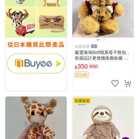
水星百貨
1
嚴選海淘Soft萌系母子熊包，
前袋設計更便攜推薦收藏 母
子熊 軟綿綿 包包
350
83折
$
折扣碼
拍賣新星