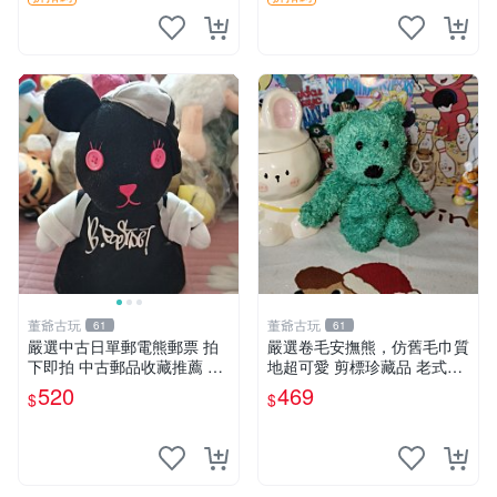
董爺古玩
董爺古玩
61
61
嚴選中古日單郵電熊郵票 拍
嚴選卷毛安撫熊，仿舊毛巾質
下即拍 中古郵品收藏推薦 郵
地超可愛 剪標珍藏品 老式毛
票 郵電熊 日本
巾質地 安撫熊 款式
520
469
$
$