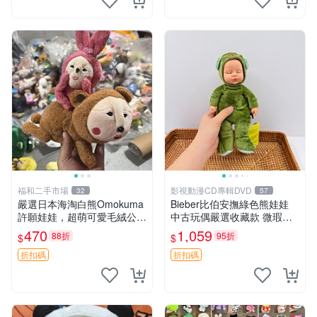
福和二手市場
影視動漫CD專輯DVD
32
57
嚴選日本海淘白熊Omokuma
Bieber比伯安撫綠色熊娃娃
許願娃娃，超萌可愛毛絨公仔
中古玩偶嚴選收藏款 微瑕輕
推薦收藏 白熊 Omokuma 毛
度使用 Bieber綠熊娃娃 中古
470
1,059
88折
95折
$
$
絨玩具 偽裝娃娃 玩具擺飾
玩偶 微瑕
折扣碼
折扣碼