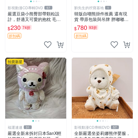
影視動漫CD專輯DVD
劉先生的挖寶基地
57
1
嚴選豆袋小熊臀部帶顆粒設
韓版自嘲熊掛件推薦 還有現
計，舒適又可愛的抱枕 毛絨
貨 帶原包裝與吊牌 胖嘟嘟超
抱枕、臀部按摩、坐墊
可愛 毛絨手感佳 小熊掛件 自
230
780
74折
93折
$
$
嘲抱枕 小熊抱枕
折扣碼
折扣碼
拍賣新星
福運連連
影視動漫CD專輯DVD
31
57
嚴選全新未拆封日本SanX輕
全新嚴選坐姿莉娜熊伴嬰服，