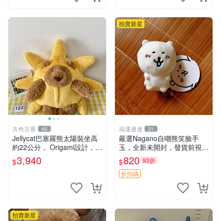
鼠、
拍賣新星
古色古香
福運連連
40
31
Jellycat巴塞羅熊太陽裝坐高
嚴選Nagano自嘲熊笑臉手
約22公分， Origami設計，來
玉，全新未開封，發貨前視頻
自越南。嚴選 Recommendat
確認，海南 廣西 貴州 嚴選N
3,940
820
93折
$
$
ion！巴塞羅、 Origami熊、J
agano自嘲熊笑臉手玉，全新
elly
未開封，發貨前視頻確認，四
折扣碼
川 重慶 內
拍賣新星