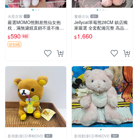
水星百貨
董爺古玩
1
61
嚴選MOMO熊郵差熊仙女抱
Jellycat草莓熊28CM 鎮店獨
枕，滿無濾鏡直銷不退不換
家嚴選 全套配備完整 高品質
經典造型可愛必備 紅薯啵啵
收藏好物 紋章 玩具熊 定制熊
590
1,660
9折
$
$
間抱枕 抱枕 時尚
折扣碼
影視動漫CD專輯DVD
影視動漫CD專輯DVD
57
57