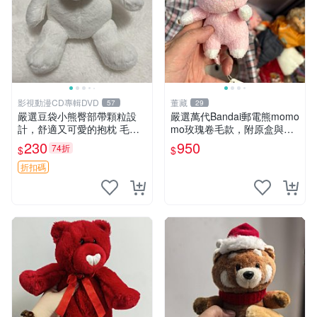
影視動漫CD專輯DVD
董藏
57
29
嚴選豆袋小熊臀部帶顆粒設
嚴選萬代Bandai郵電熊momo
計，舒適又可愛的抱枕 毛絨
mo玫瑰卷毛款，附原盒與吊
抱枕、臀部按摩、坐墊
牌，粉嫩可愛入手即柔軟～
230
950
74折
$
$
玫瑰卷毛 郵電熊 正品
折扣碼