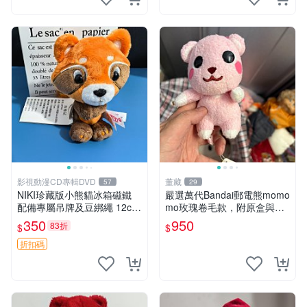
影視動漫CD專輯DVD
董藏
57
29
NIKI珍藏版小熊貓冰箱磁鐵
嚴選萬代Bandai郵電熊momo
配備專屬吊牌及豆綁繩 12cm
mo玫瑰卷毛款，附原盒與吊
廢品嚴選 好評推薦 小熊貓冰
牌，粉嫩可愛入手即柔軟～
350
950
83折
$
$
箱貼 磁鐵掛件 冰箱飾品
玫瑰卷毛 郵電熊 正品
折扣碼