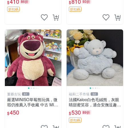
410
810
86折
93折
$
$
共賞。 麋鹿 豆袋 毛茸玩具
折扣碼
折扣碼
董爺古玩
福和二手市場
61
32
嚴選MINISO草莓熊玩偶，微
法國Kaloo白色毛絨熊，灰眼
瑕仍推薦入手收藏 中古 MINI
睛甜蜜笑容，適合安撫逗趣可
SO 草莓熊 玩具 收藏
愛，柔軟面料手感佳。14 白
450
530
89折
$
$
色安撫熊 毛絨玩具 寶寶逗樂
具
折扣碼