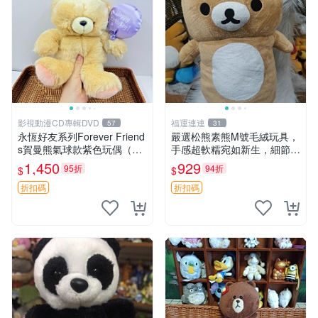
影視動漫CD專輯DVD
福運連連
57
31
永恆好友系列Forever Friend
嚴選松熊素熊M號毛絨玩具，
s賀曼熊氣球款紫色玩偶（鼻
手感超軟糯宛如新生，細節精
子稍有磨損） 中古玩具 氣球
緻完美無瑕，推薦送禮或珍
1,450
929
95折
94折
$
$
熊 玩偶
藏，中古狀態保養得宜。 松
熊 素熊 毛絨doll
折扣碼
折扣碼