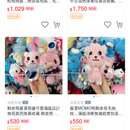
松熊熊妹，附原裝包裝，毛絨
中古成色保養佳適宜收藏。無
質地極佳，細膩可愛，推薦收
盒子但品質完好，快速出貨。
1,029
1,750
95折
95折
$
$
藏兼送禮，適合女性好友或家
建議入手！ 中古 玩偶 滬漫
人，限量釋出。鬆熊、熊玩
折扣碼
折扣碼
偶、收藏品
水星百貨
水星百貨
1
1
郵差熊嚴選萌趣可愛滿版設計
嚴選MOMO熊郵差長毛抱
無瑕真照推薦收藏 郵差熊 熊
枕，滿版清晰無濾鏡實拍直
抱枕 紅薯啵啵間
銷。每周新品到貨，不容錯
530
550
89折
9折
$
$
過！ 郵差熊 長毛 抱枕
折扣碼
折扣碼