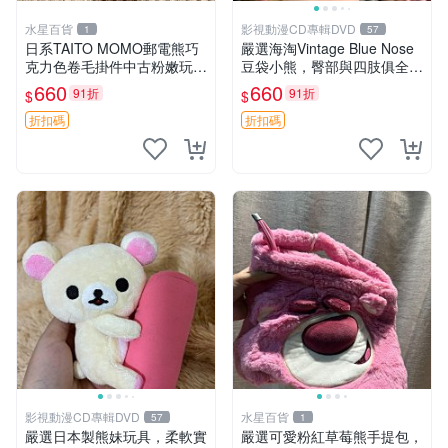
水星百貨
影視動漫CD專輯DVD
1
57
日系TAITO MOMO郵電熊巧
嚴選海淘Vintage Blue Nose
克力色卷毛掛件中古粉嫩玩偶
豆袋小熊，臀部與四肢俱全，
微瑕推薦 postpet momo 郵
坐高11公分，附原盒與吊牌
660
660
91折
91折
$
$
電熊 中古玩偶
收藏。藍鼻子小熊，值得擁有
玩具 憶熊
折扣碼
折扣碼
影視動漫CD專輯DVD
水星百貨
57
1
嚴選日本製熊妹玩具，柔軟實
嚴選可愛粉紅草莓熊手提包，