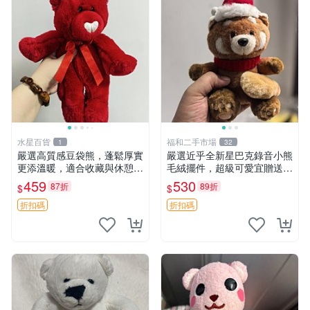
水星百貨
福和二手市場
1
32
嚴選高質感豆袋熊，蓬鬆厚實
嚴選近乎全新星巴克錄音小熊
更添溫暖，適合收藏與休憩。
毛絨擺件，超級可愛宜贈送掛
前胸填充飽滿，背部亦具優雅
飾 錄音小熊 毛絨擺件 贈品
459
530
87折
89折
$
$
設計。 豆袋熊 保暖 溫柔 蓬
松
折扣碼
折扣碼