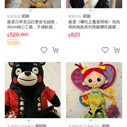
福運連連
董爺古玩
31
61
嚴選日單景品巨蟹座毛絨熊，
嚴選《哪吒之魔童鬧海》泡泡
30cm精心工藝，手感軟糯推
瑪特抱抱系列熊貓哪吒搪膠臉
薦收藏送人 巨蟹座 毛絨玩具
毛絨， STATE：如圖顯示 哪
529
820
89折
$
$
精緻做工
吒 毛絨公仔 泡泡瑪特
折扣碼
不議價不另拍圖片
影視動漫CD專輯DVD
1114
57