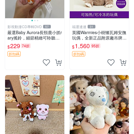
影視動漫CD專輯DVD
福運連連
57
31
嚴選Baby Aurora長頸鹿小抓r
英國Warmies小樹懶瓦姆安撫
ary搖鈴，細節精緻可聆聽清
玩偶，全新正品附原廠吊牌與
脆鈴音 軟萌可愛 定制紀念 金
防塵袋，內藏薰衣草可加熱，
229
1,560
74折
95折
$
$
屬搖鈴 新手媽咪推薦 長頸鹿
適合各個年齡層，冷暖兩用享
抓rary 搖鈴
受抱抱樂趣，不容錯過嚴選好
折扣碼
折扣碼
物 溫暖 冷感