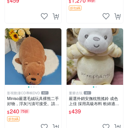
459
1,270
95折
$
$
折扣碼
影視動漫CD專輯DVD
董爺古玩
57
61
Miniso嚴選毛絨玩具裸熊二手
嚴選外銷安撫枕熊搖鈴 成色
好物，浮灰污漬可接受。請詳
上佳 採用高級布料 軟綿適合
閱照片再下單，售出不退不
收藏 安心選購 安撫枕 熊玩具
240
439
75折
$
$
換。全新品相收藏推薦。 裸
搖鈴
熊 毛絨玩具 收藏
折扣碼