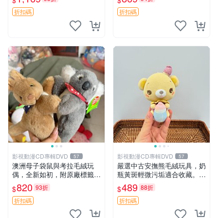
$
$
填充豆袋，精致工藝呈現，狀
妹、sanx、毛絨熊
態如新，適合收藏與送人 櫻
折扣碼
折扣碼
花、
影視動漫CD專輯DVD
影視動漫CD專輯DVD
57
57
澳洲母子袋鼠與考拉毛絨玩
嚴選中古安撫熊毛絨玩具，奶
偶，全新如初，附原廠標籤，
瓶黃斑輕微污垢適合收藏。默
手感極軟，適合贈送親朋好
認兩日發貨，全國快遞隨機派
820
489
93折
88折
$
$
友。袋鼠與考拉正版，精緻尺
送。 成色如圖可放心購買，
寸，適合作為收藏或家飾擺
輕微瑕疵和臟污不影響使用。
折扣碼
折扣碼
設，增添暖意。 母子、袋
安撫熊 中古玩偶 毛