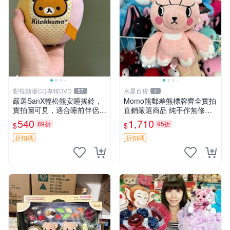
影視動漫CD專輯DVD
水星百貨
57
1
嚴選SanX輕松熊安睡搖鈴，
Momo熊郵差熊標牌齊全實拍
實拍圖可見，適合睡前伴侶，
直銷嚴選商品 純手作無修圖
Picks安撫好物 0325 懸吊 電
可收藏 郵差熊 Momo熊 標牌
540
1,710
89折
95折
$
$
腦
商品
折扣碼
折扣碼