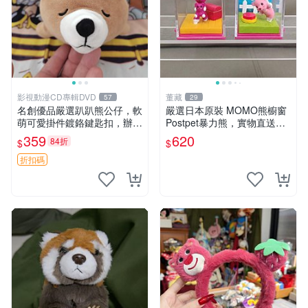
影視動漫CD專輯DVD
董藏
57
29
名創優品嚴選趴趴熊公仔，軟
嚴選日本原裝 MOMO熊櫥窗
萌可愛掛件鍍鉻鍵匙扣，辦公
Postpet暴力熊，實物直送新
放松好選擇 趴趴熊 鍍鉻鍵匙
臺灣。MOMO熊 暴力熊 熊貓
359
620
84折
$
$
扣 萬用掛件
櫥窗
折扣碼