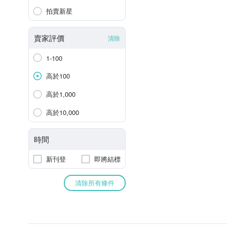
拍賣新星
賣家評價
清除
1-100
高於100
高於1,000
高於10,000
時間
新刊登
即將結標
清除所有條件