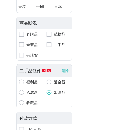
香港
中國
日本
商品狀況
直購品
競標品
全新品
二手品
有現貨
二手品條件
清除
NEW
福利品
近全新
八成新
出清品
收藏品
付款方式
現金付款