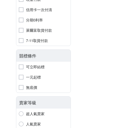
信用卡一次付清
分期0利率
萊爾富取貨付款
7-11取貨付款
競標條件
可立即結標
一元起標
無底價
賣家等級
超人氣賣家
人氣賣家