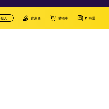
登入
賣東西
購物車
即時通