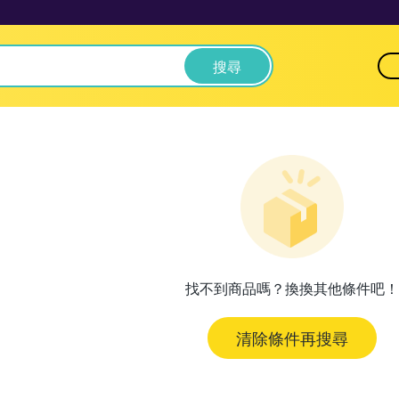
搜尋
找不到商品嗎？換換其他條件吧！
清除條件再搜尋