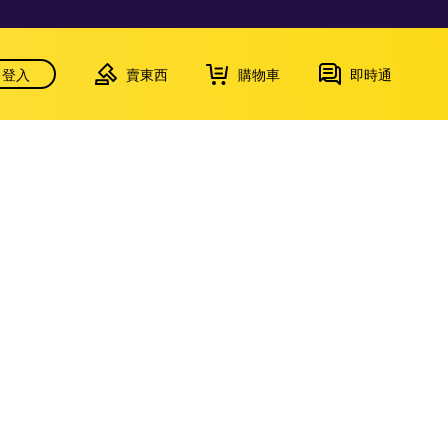
登入
賣東西
購物車
即時通