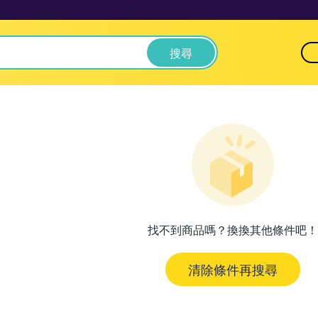
搜尋
找不到商品嗎？換換其他條件吧！
清除條件再搜尋