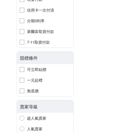
信用卡一次付清
分期0利率
萊爾富取貨付款
7-11取貨付款
競標條件
可立即結標
一元起標
無底價
賣家等級
超人氣賣家
人氣賣家