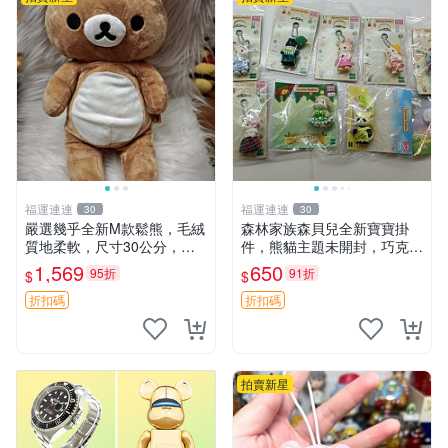
福運連連
福運連連
30
30
嚴選幾乎全新M款鬆熊，毛絨
森林家族森貝兒全新寶寶掛
質地柔軟，尺寸30公分，做
件，熊貓主題未開封，巧克力
工精緻可愛，適合收藏或贈送
兔牛奶兔郁金香兔貓吉娃娃嚴
1,569
650
95折
91折
$
$
親友。中古使用痕跡，手感依
選，適合收藏 熊貓 森林 寶寶
然優良。 鬆熊 嬰熊 毛玩偶
折扣碼
折扣碼
拍賣新星