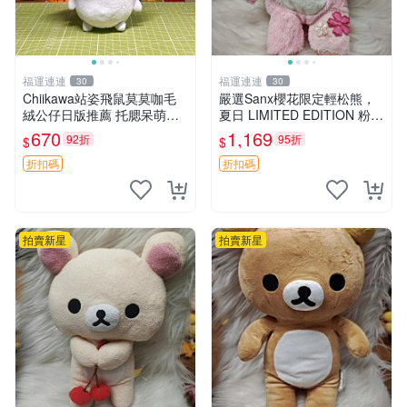
福運連連
福運連連
30
30
Chiikawa站姿飛鼠莫莫咖毛
嚴選Sanx櫻花限定輕松熊，
絨公仔日版推薦 托腮呆萌可
夏日 LIMITED EDITION 粉色
愛 15cm豆袋底部 當代嚴選
毛絨熊，背有拉鏈設計，肚內
670
1,169
92折
95折
$
$
毛絨玩具 公仔 莫莫卡 像人
填充豆袋，精致工藝呈現，狀
態如新，適合收藏與送人 櫻
折扣碼
折扣碼
花、
拍賣新星
拍賣新星