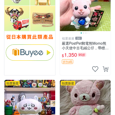
福運連連
30
嚴選PostPet郵電熊Momo熊
小天使中古毛絨公仔，帶標牌
保存完好。絕版稀有少見收藏
1,350
95折
$
品，微瑕可接受，狀態如圖。
所見即所得，毛絨精品嚴選推
折扣碼
薦。 中古收藏
拍賣新星
拍賣新星