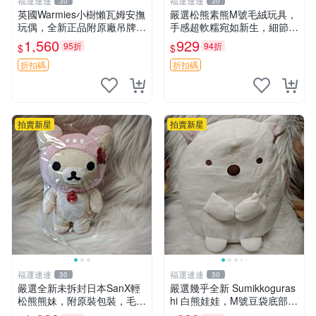
福運連連
福運連連
30
30
英國Warmies小樹懶瓦姆安撫
嚴選松熊素熊M號毛絨玩具，
玩偶，全新正品附原廠吊牌與
手感超軟糯宛如新生，細節精
防塵袋，內藏薰衣草可加熱，
緻完美無瑕，推薦送禮或珍
1,560
929
95折
94折
$
$
適合各個年齡層，冷暖兩用享
藏，中古狀態保養得宜。 松
受抱抱樂趣，不容錯過嚴選好
熊 素熊 毛絨doll
折扣碼
折扣碼
物 溫暖 冷感
拍賣新星
拍賣新星
福運連連
福運連連
30
30
嚴選全新未拆封日本SanX輕
嚴選幾乎全新 Sumikkoguras
松熊熊妹，附原裝包裝，毛絨
hi 白熊娃娃，M號豆袋底部，
質地極佳，細膩可愛，推薦收
穩固不易倒，毛絨布標附贈，