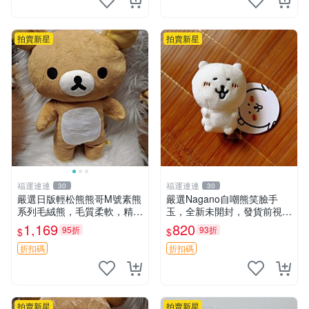
拍賣新星
拍賣新星
福運連連
福運連連
30
30
嚴選日版輕松熊熊哥M號素熊
嚴選Nagano自嘲熊笑臉手
系列毛絨熊，毛質柔軟，精緻
玉，全新未開封，發貨前視頻
可愛，尺寸35cm，保存狀態
確認，海南 廣西 貴州 嚴選N
1,169
820
95折
93折
$
$
優異。收藏或贈送皆為佳選。
agano自嘲熊笑臉手玉，全新
中古 毛絨熊 毛玩偶
未開封，發貨前視頻確認，四
折扣碼
折扣碼
川 重慶 內
拍賣新星
拍賣新星