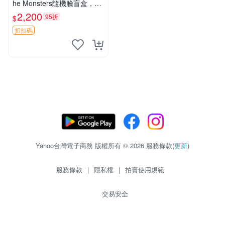
he Monsters隨機臉盲盒，萌
趣馬卡龍設計 芝麻豆豆 LAB
2,200
95折
$
UBU LABUBU THE MONST
ERS 橙色豆
折扣碼
Yahoo台灣電子商務 版權所有 © 2026 服務條款(
更新
)
服務條款
|
隱私權
|
拍賣使用規範
交易安全