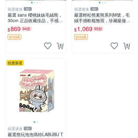
福運連連
福運連連
30
30
嚴選 sanx 櫻桃妹妹毛絨熊，
嚴選輕松熊素熊系列M號，毛
30cm 正品收藏佳品，手感極
絨手感軟糯無瑕，珍藏級做工
軟，適合贈送與收藏 櫻桃妹
推薦收藏，尺寸35cm清晰可
869
1,069
94折
95折
$
$
妹、sanx、毛絨熊
見。中古毛絨、收藏精品、毛
絨玩具
折扣碼
折扣碼
拍賣新星
福運連連
30
嚴選熊玩泡泡瑪特LABUBU T