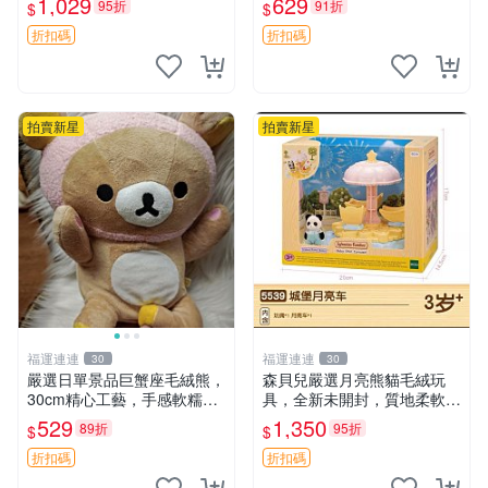
1,029
629
95折
91折
$
$
藏兼送禮，適合女性好友或家
極致軟糯手感，精工細作值得
人，限量釋出。鬆熊、熊玩
典藏，尺寸24cm，收藏佳品
折扣碼
折扣碼
偶、收藏品
贈禮
拍賣新星
拍賣新星
福運連連
福運連連
30
30
嚴選日單景品巨蟹座毛絨熊，
森貝兒嚴選月亮熊貓毛絨玩
30cm精心工藝，手感軟糯推
具，全新未開封，質地柔軟適
薦收藏送人 巨蟹座 毛絨玩具
合收藏 月亮熊貓 毛絨玩具 新
529
1,350
89折
95折
$
$
精緻做工
款 儲倉直銷
折扣碼
折扣碼