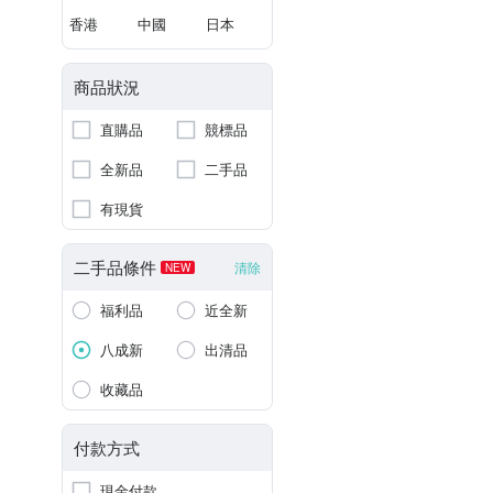
香港
中國
日本
商品狀況
直購品
競標品
全新品
二手品
有現貨
二手品條件
清除
NEW
福利品
近全新
八成新
出清品
收藏品
付款方式
現金付款