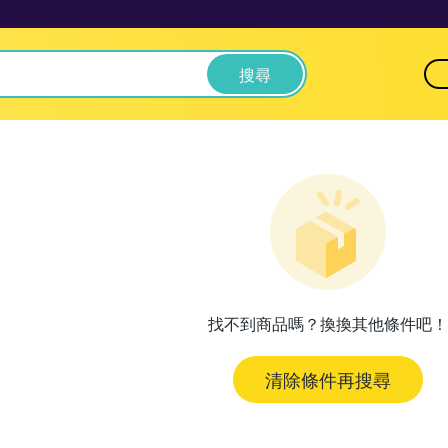
搜尋
找不到商品嗎？換換其他條件吧！
清除條件再搜尋