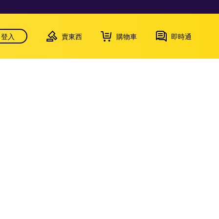
登入
賣東西
購物車
即時通