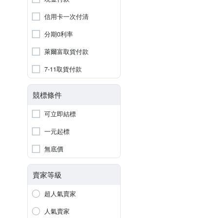
信用卡一次付清
分期0利率
萊爾富取貨付款
7-11取貨付款
競標條件
可立即結標
一元起標
無底價
賣家等級
超人氣賣家
人氣賣家