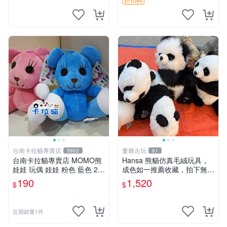
台南卡拉貓專賣店
董爺古玩
5902
61
台南卡拉貓專賣店 MOMO熊
Hansa 熊貓仿真毛絨玩具，
娃娃 玩偶 娃娃 粉色 藍色 2色
成色如一推薦收藏，拍下無疑
分售
心 熊貓 毛絨玩具 收藏
190
1,520
$
$
近期銷量1件