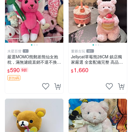
水星百貨
董爺古玩
1
61
嚴選MOMO熊郵差熊仙女抱
Jellycat草莓熊28CM 鎮店獨
枕，滿無濾鏡直銷不退不換
家嚴選 全套配備完整 高品質
經典造型可愛必備 紅薯啵啵
收藏好物 紋章 玩具熊 定制熊
590
1,660
9折
$
$
間抱枕 抱枕 時尚
折扣碼