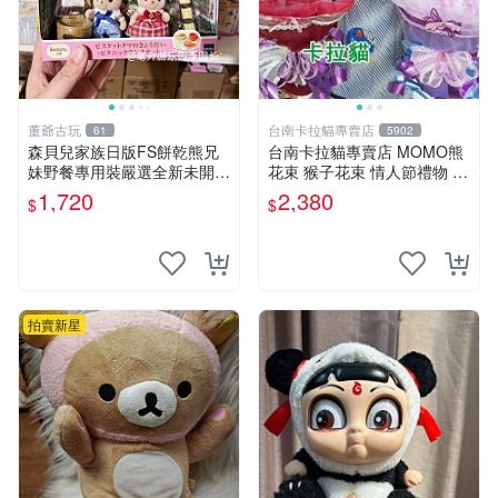
董爺古玩
台南卡拉貓專賣店
61
5902
森貝兒家族日版FS餅乾熊兄
台南卡拉貓專賣店 MOMO熊
妹野餐專用裝嚴選全新未開
花束 猴子花束 情人節禮物 二
封，包含兩組大童款紙盒裝，
選一 可繡字 可今天寄明天到
1,720
2,380
$
$
適合收藏與分享。 餅乾熊兄
妹、野餐、收藏
拍賣新星