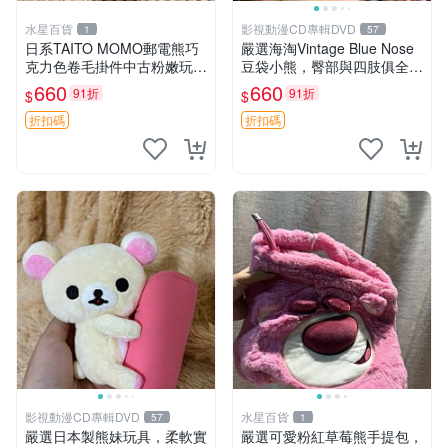
水星百貨
影視動漫CD專輯DVD
1
57
日系TAITO MOMO郵電熊巧
嚴選海淘Vintage Blue Nose
克力色卷毛掛件中古粉嫩玩偶
豆袋小熊，臀部與四肢俱全，
微瑕推薦 postpet momo 郵
坐高11公分，附原盒與吊牌
660
660
91折
91折
$
$
電熊 中古玩偶
收藏。藍鼻子小熊，值得擁有
玩具 憶熊
折扣碼
折扣碼
影視動漫CD專輯DVD
水星百貨
57
1
嚴選日本製熊妹玩具，柔軟實
嚴選可愛粉紅草莓熊手提包，