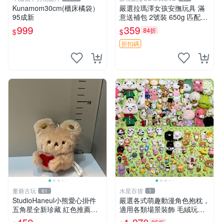
Kunamom30cm(櫃床橘袋）
嚴選拉瑪澤女孩安撫玩具 滿
95成新
意送補包 2號裝 650g 匹配嬰
幼童舒壓好伴侶 女孩專用 安
999
359
84折
$
$
心選擇 安撫玩偶 衝包 玩具
折扣碼
董爺古玩
水星百貨
61
1
StudioHaneul小熊愛心掛件
嚴選各式萌趣動漫角色抱枕，
五角星全新珍藏 紅色推薦收
適用各類場景裝飾 毛絨玩
藏 玩具掛飾 掛件 新品
具、卡通抱枕、趣味玩偶