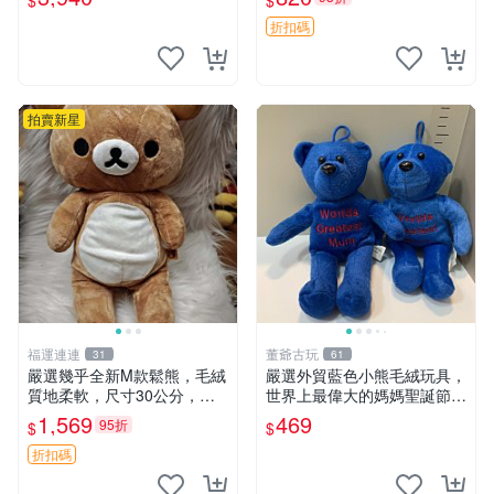
$
$
ion！巴塞羅、 Origami熊、J
agano自嘲熊笑臉手玉，全新
elly
未開封，發貨前視頻確認，四
折扣碼
川 重慶 內
拍賣新星
福運連連
董爺古玩
31
61
嚴選幾乎全新M款鬆熊，毛絨
嚴選外貿藍色小熊毛絨玩具，
質地柔軟，尺寸30公分，做
世界上最偉大的媽媽聖誕節推
工精緻可愛，適合收藏或贈送
薦禮物 五角星 兒童玩具 母親
1,569
469
95折
$
$
親友。中古使用痕跡，手感依
節
然優良。 鬆熊 嬰熊 毛玩偶
折扣碼