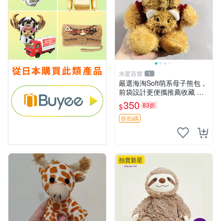
水星百貨
1
嚴選海淘Soft萌系母子熊包，
前袋設計更便攜推薦收藏 母
子熊 軟綿綿 包包
350
83折
$
折扣碼
拍賣新星