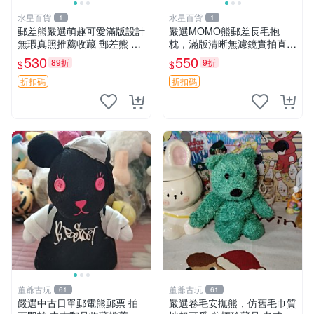
水星百貨
水星百貨
1
1
郵差熊嚴選萌趣可愛滿版設計
嚴選MOMO熊郵差長毛抱
無瑕真照推薦收藏 郵差熊 熊
枕，滿版清晰無濾鏡實拍直
抱枕 紅薯啵啵間
銷。每周新品到貨，不容錯
530
550
89折
9折
$
$
過！ 郵差熊 長毛 抱枕
折扣碼
折扣碼
董爺古玩
董爺古玩
61
61
嚴選中古日單郵電熊郵票 拍
嚴選卷毛安撫熊，仿舊毛巾質