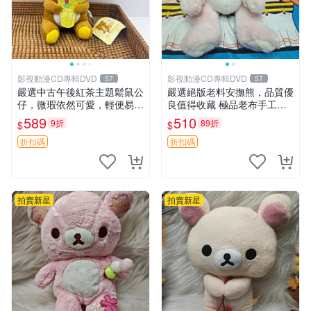
影視動漫CD專輯DVD
影視動漫CD專輯DVD
57
57
嚴選中古午後紅茶主題鬆鼠公
嚴選絕版老料安撫熊，品質優
仔，微瑕依然可愛，輕便易運
良值得收藏 極品老布手工安
送 二手收藏推薦 工廠直營 快
撫搖鈴玩具，適合哄睡寶貝
589
510
9折
89折
$
$
遞到府 中古 玩偶 公仔
超柔老料搖鈴熊，專為孩子設
計的安心伴護 推薦絕版老布
折扣碼
折扣碼
製工藝搖鈴熊，可當作童
拍賣新星
拍賣新星