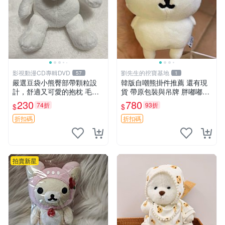
影視動漫CD專輯DVD
劉先生的挖寶基地
57
1
嚴選豆袋小熊臀部帶顆粒設
韓版自嘲熊掛件推薦 還有現
計，舒適又可愛的抱枕 毛絨
貨 帶原包裝與吊牌 胖嘟嘟超
抱枕、臀部按摩、坐墊
可愛 毛絨手感佳 小熊掛件 自
230
780
74折
93折
$
$
嘲抱枕 小熊抱枕
折扣碼
折扣碼
拍賣新星