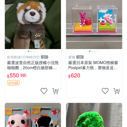
影視動漫CD專輯DVD
董藏
57
29
嚴選波普自然正版授權小浣熊
嚴選日本原裝 MOMO熊櫥窗
啪啪圈，20cm橙白臉部條紋
Postpet暴力熊，實物直送新
清晰，毛絨超萌贈品推薦。
臺灣。MOMO熊 暴力熊 熊貓
550
620
9折
$
$
小浣熊 波普 圈環
櫥窗
折扣碼