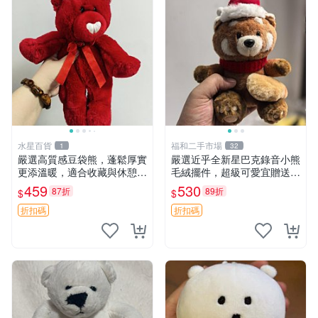
水星百貨
福和二手市場
1
32
嚴選高質感豆袋熊，蓬鬆厚實
嚴選近乎全新星巴克錄音小熊
更添溫暖，適合收藏與休憩。
毛絨擺件，超級可愛宜贈送掛
前胸填充飽滿，背部亦具優雅
飾 錄音小熊 毛絨擺件 贈品
459
530
87折
89折
$
$
設計。 豆袋熊 保暖 溫柔 蓬
松
折扣碼
折扣碼