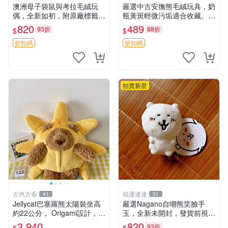
澳洲母子袋鼠與考拉毛絨玩
嚴選中古安撫熊毛絨玩具，奶
偶，全新如初，附原廠標籤，
瓶黃斑輕微污垢適合收藏。默
手感極軟，適合贈送親朋好
認兩日發貨，全國快遞隨機派
820
489
93折
88折
$
$
友。袋鼠與考拉正版，精緻尺
送。 成色如圖可放心購買，
寸，適合作為收藏或家飾擺
輕微瑕疵和臟污不影響使用。
折扣碼
折扣碼
設，增添暖意。 母子、袋
安撫熊 中古玩偶 毛
鼠、
拍賣新星
古色古香
福運連連
41
31
Jellycat巴塞羅熊太陽裝坐高
嚴選Nagano自嘲熊笑臉手
約22公分， Origami設計，來
玉，全新未開封，發貨前視頻
自越南。嚴選 Recommendat
確認，海南 廣西 貴州 嚴選N
3,940
820
93折