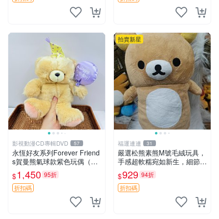
拍賣新星
影視動漫CD專輯DVD
福運連連
57
31
永恆好友系列Forever Friend
嚴選松熊素熊M號毛絨玩具，
s賀曼熊氣球款紫色玩偶（鼻
手感超軟糯宛如新生，細節精
子稍有磨損） 中古玩具 氣球
緻完美無瑕，推薦送禮或珍
1,450
929
95折
94折
$
$
熊 玩偶
藏，中古狀態保養得宜。 松
熊 素熊 毛絨doll
折扣碼
折扣碼