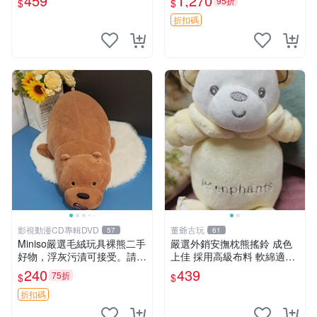
459
1,270
95折
$
$
折扣碼
影視動漫CD專輯DVD
董爺古玩
57
61
Miniso嚴選毛絨玩具裸熊二手
嚴選外銷安撫枕熊搖鈴 成色
好物，浮灰污漬可接受。請詳
上佳 採用高級布料 軟綿適合
閱照片再下單，售出不退不
收藏 安心選購 安撫枕 熊玩具
240
439
75折
$
$
換。全新品相收藏推薦。 裸
搖鈴
熊 毛絨玩具 收藏
折扣碼