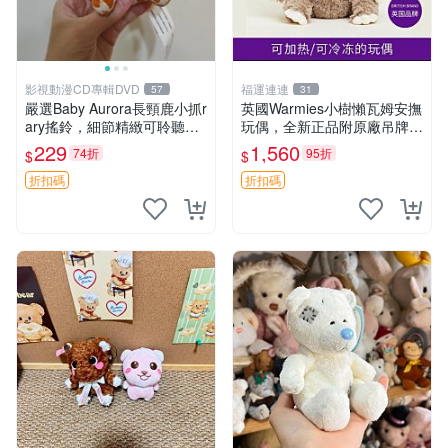
影視動漫CD專輯DVD
福運連連
57
31
嚴選Baby Aurora長頸鹿小抓r
英國Warmies小樹懶瓦姆安撫
ary搖鈴，細節精緻可聆聽清
玩偶，全新正品附原廠吊牌與
脆鈴音 軟萌可愛 定制紀念 金
防塵袋，內藏薰衣草可加熱，
229
1,560
74折
95折
$
$
屬搖鈴 新手媽咪推薦 長頸鹿
適合各個年齡層，冷暖兩用享
抓rary 搖鈴
受抱抱樂趣，不容錯過嚴選好
折扣碼
折扣碼
物 溫暖 冷感