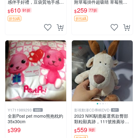
感伴手好禮，豆袋質地手感
附草莓掛件超吸睛 草莓熊手
佳，抱枕小熊 recom 推薦 白
提包 草莓掛件 可愛portunes
610
259
91折
77折
$
$
色豆袋 玩具
e
折扣碼
折扣碼
Y1711989293
影視動漫CD專輯DVD
883
57
全新Post pet momo熊抱枕約
2023 NIKI馴鹿嚴選舊款臀部
35x30cm
顆粒顯真跡，111號推薦珍藏
品 馴鹿 舊款 尾巴顆粒
399
559
9折
$
$
折扣碼