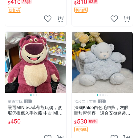
410
810
86折
93折
$
$
共賞。 麋鹿 豆袋 毛茸玩具
折扣碼
折扣碼
董爺古玩
福和二手市場
61
32
嚴選MINISO草莓熊玩偶，微
法國Kaloo白色毛絨熊，灰眼
瑕仍推薦入手收藏 中古 MINI
睛甜蜜笑容，適合安撫逗趣可
SO 草莓熊 玩具 收藏
愛，柔軟面料手感佳。14 白
450
530
89折
$
$
色安撫熊 毛絨玩具 寶寶逗樂
具
折扣碼