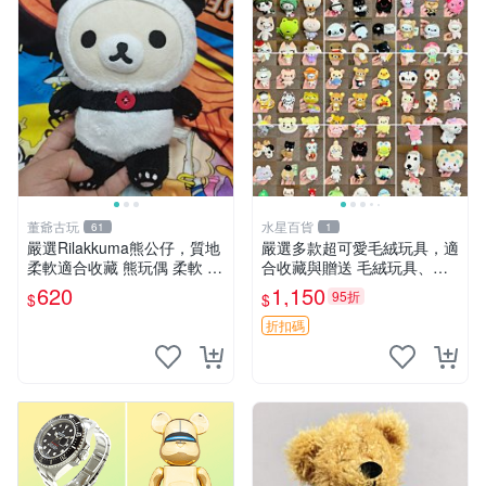
董爺古玩
水星百貨
61
1
嚴選Rilakkuma熊公仔，質地
嚴選多款超可愛毛絨玩具，適
柔軟適合收藏 熊玩偶 柔軟 公
合收藏與贈送 毛絨玩具、抱
仔 收藏
枕、公仔
620
1,150
95折
$
$
折扣碼