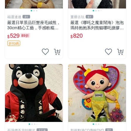
福運連連
董爺古玩
31
61
嚴選日單景品巨蟹座毛絨熊，
嚴選《哪吒之魔童鬧海》泡泡
30cm精心工藝，手感軟糯推
瑪特抱抱系列熊貓哪吒搪膠臉
薦收藏送人 巨蟹座 毛絨玩具
毛絨， STATE：如圖顯示 哪
529
820
89折
$
$
精緻做工
吒 毛絨公仔 泡泡瑪特
折扣碼
不議價不另拍圖片
影視動漫CD專輯DVD
1114
57