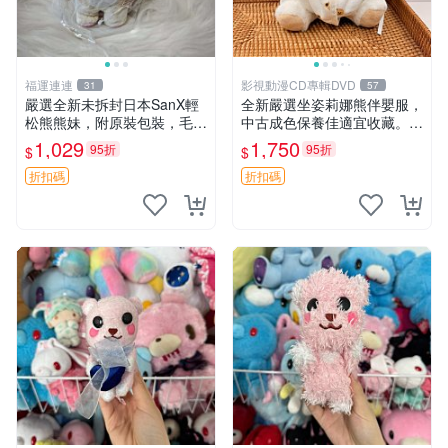
福運連連
影視動漫CD專輯DVD
31
57
嚴選全新未拆封日本SanX輕
全新嚴選坐姿莉娜熊伴嬰服，
松熊熊妹，附原裝包裝，毛絨
中古成色保養佳適宜收藏。無
質地極佳，細膩可愛，推薦收
盒子但品質完好，快速出貨。
1,029
1,750
95折
95折
$
$
藏兼送禮，適合女性好友或家
建議入手！ 中古 玩偶 滬漫
人，限量釋出。鬆熊、熊玩
折扣碼
折扣碼
偶、收藏品