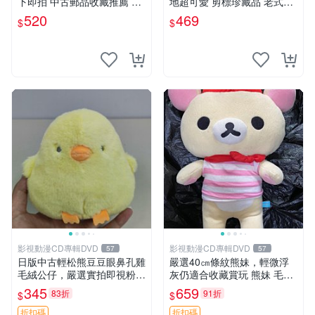
下即拍 中古郵品收藏推薦 郵
地超可愛 剪標珍藏品 老式毛
票 郵電熊 日本
巾質地 安撫熊 款式
520
469
$
$
影視動漫CD專輯DVD
影視動漫CD專輯DVD
57
57
日版中古輕松熊豆豆眼鼻孔雞
嚴選40㎝條紋熊妹，輕微浮
毛絨公仔，嚴選實拍即視粉絲
灰仍適合收藏賞玩 熊妹 毛絨
必買 公仔紙箱氣泡膜精心包
玩具 浮雕熊
345
659
83折
91折
$
$
裝快速發貨 輕松熊 公仔 雞毛
絨
折扣碼
折扣碼