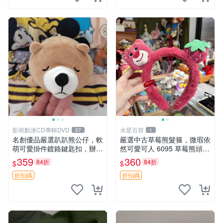
影視動漫CD專輯DVD
水星百貨
57
1
名創優品嚴選趴趴熊公仔，軟
嚴選中古草莓熊髮箍，微瑕依
萌可愛掛件鍍鉻鍵匙扣，辦公
然可愛可人 6095 草莓熊頭飾
放松好選擇 趴趴熊 鍍鉻鍵匙
中古髮圈 熊寶 寶寶 娃娃熊髮
359
360
84折
84折
$
$
扣 萬用掛件
箍 中古收藏 玩具髮夾
折扣碼
折扣碼