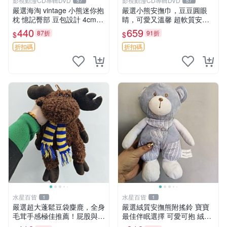
影視動漫CD專輯DVD
影視動漫CD專輯DVD
57
57
嚴選海淘 vintage 小熊迷你抱
嚴選小熊安撫巾，豆豆圓眼
枕 憶記臀部 豆包設計 4cm
睛，可愛又溫馨 超軟質安撫
高 推薦收藏 迷你豆包小熊、
巾，豆豆設計，哄睡好幫手
440
659
87折
91折
$
$
高臀部、豆袋抱枕
約克豆豆眼安撫巾 數碼豆豆
眼
折扣碼
折扣碼
水星百貨
水星百貨
1
1
嚴選超大蓬鬆豆袋麋鹿，全身
嚴選絨質安撫熊附搖鈴 寶寶
毛茸手感極佳推薦！屁股與四
最佳伴眠選擇 可愛可抱 絨毛
肢填充均勻，適合收藏與孩童
玩具 安撫熊 嬰兒用