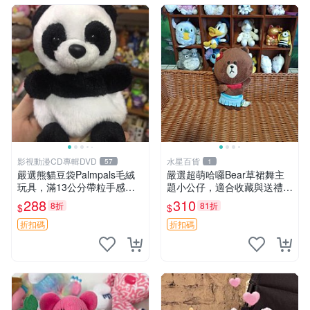
影視動漫CD專輯DVD
水星百貨
57
1
嚴選熊貓豆袋Palmpals毛絨
嚴選超萌哈囉Bear草裙舞主
玩具，滿13公分帶粒手感極
題小公仔，適合收藏與送禮 1
佳，電影主題周邊推薦 熊貓
00 克 哈囉Bear 草裙舞
288
310
8折
81折
$
$
Palmpals 毛絨玩具 豆袋 劇場
版周邊
折扣碼
折扣碼