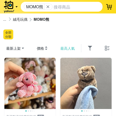
MOMO熊
登
絨毛玩偶
MOMO熊
全部
分類
最新上架
價格
最高人氣