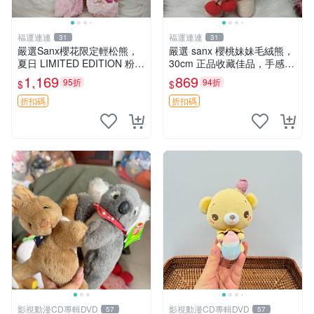
福運連連
福運連連
31
31
嚴選Sanx櫻花限定輕松熊，
嚴選 sanx 櫻桃妹妹毛絨熊，
夏日 LIMITED EDITION 粉色
30cm 正品收藏佳品，手感極
毛絨熊，背有拉鏈設計，肚內
軟，適合贈送與收藏 櫻桃妹
1,169
869
95折
94折
$
$
填充豆袋，精致工藝呈現，狀
妹、sanx、毛絨熊
態如新，適合收藏與送人 櫻
折扣碼
折扣碼
花、
影視動漫CD專輯DVD
影視動漫CD專輯DVD
57
57