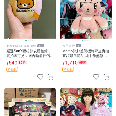
影視動漫CD專輯DVD
水星百貨
57
1
嚴選SanX輕松熊安睡搖鈴，
Momo熊郵差熊標牌齊全實拍
實拍圖可見，適合睡前伴侶，
直銷嚴選商品 純手作無修圖
Picks安撫好物 0325 懸吊 電
可收藏 郵差熊 Momo熊 標牌
540
1,710
89折
95折
$
$
腦
商品
折扣碼
折扣碼