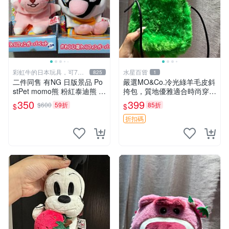
彩虹牛的日本玩具，可7取
水星百貨
825
1
付
二件同售 有NG 日版景品 Po
嚴選MO&Co.冷光綠羊毛皮斜
stPet momo熊 粉紅泰迪熊 妹
挎包，質地優雅適合時尚穿搭
妹 comomo 企鵝 娃娃 布偶
冷光綠 皮包 斜挎包
350
399
$600
59折
85折
$
$
手指頭 娃娃
折扣碼