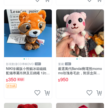
影視動漫CD專輯DVD
董藏
57
29
NIKI珍藏版小熊貓冰箱磁鐵
嚴選萬代Bandai郵電熊momo
配備專屬吊牌及豆綁繩 12cm
mo玫瑰卷毛款，附原盒與吊
廢品嚴選 好評推薦 小熊貓冰
牌，粉嫩可愛入手即柔軟～
350
950
83折
$
$
箱貼 磁鐵掛件 冰箱飾品
玫瑰卷毛 郵電熊 正品
折扣碼