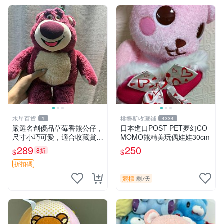
水星百貨
桃樂斯收藏鋪
1
4334
嚴選名創優品草莓香熊公仔，
日本進口POST PET夢幻CO
尺寸小巧可愛，適合收藏賞玩
MOMO熊精美玩偶娃娃30cm
30cm 玩具 公仔 草莓熊
289
250
8折
$
$
折扣碼
競標
剩7天