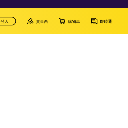
登入
賣東西
購物車
即時通