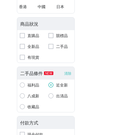
香港
中國
日本
商品狀況
直購品
競標品
全新品
二手品
有現貨
二手品條件
清除
NEW
福利品
近全新
八成新
出清品
收藏品
付款方式
現金付款