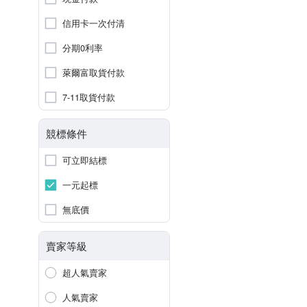
信用卡一次付清
分期0利率
萊爾富取貨付款
7-11取貨付款
競標條件
可立即結標
一元起標
無底價
賣家等級
超人氣賣家
人氣賣家