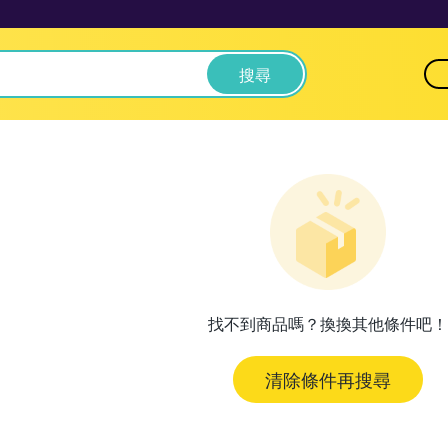
搜尋
找不到商品嗎？換換其他條件吧！
清除條件再搜尋