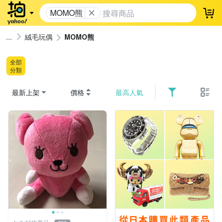
MOMO熊
登
絨毛玩偶
MOMO熊
全部
分類
最新上架
價格
最高人氣