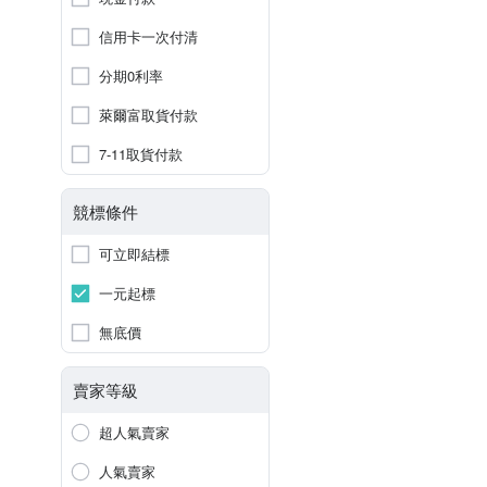
信用卡一次付清
分期0利率
萊爾富取貨付款
7-11取貨付款
競標條件
可立即結標
一元起標
無底價
賣家等級
超人氣賣家
人氣賣家