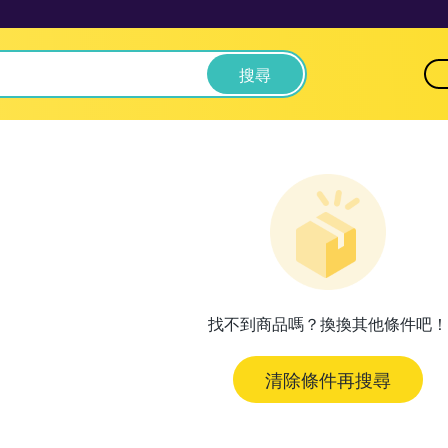
搜尋
找不到商品嗎？換換其他條件吧！
清除條件再搜尋