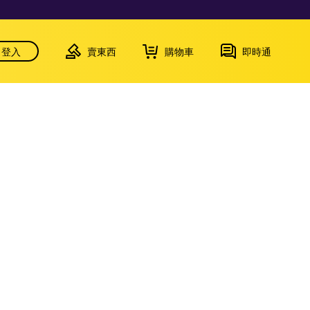
登入
賣東西
購物車
即時通