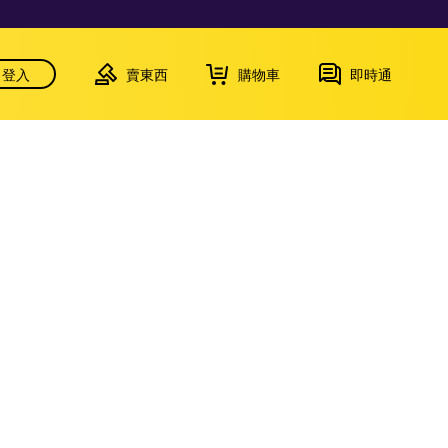
登入
賣東西
購物車
即時通