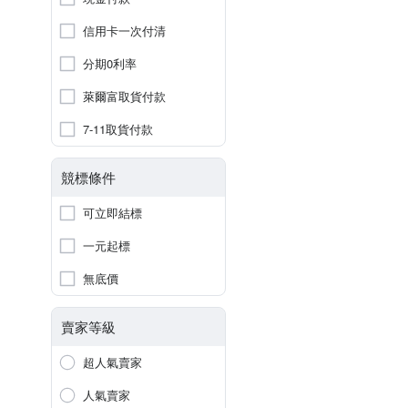
信用卡一次付清
分期0利率
萊爾富取貨付款
7-11取貨付款
競標條件
可立即結標
一元起標
無底價
賣家等級
超人氣賣家
人氣賣家