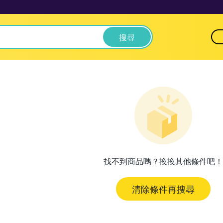
搜尋
找不到商品嗎？換換其他條件吧！
清除條件再搜尋