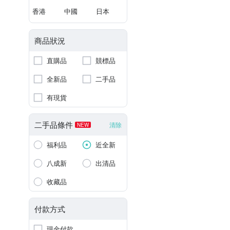
香港
中國
日本
商品狀況
直購品
競標品
全新品
二手品
有現貨
二手品條件
清除
NEW
福利品
近全新
八成新
出清品
收藏品
付款方式
現金付款