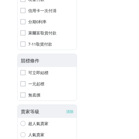
信用卡一次付清
分期0利率
萊爾富取貨付款
7-11取貨付款
競標條件
可立即結標
一元起標
無底價
賣家等級
清除
超人氣賣家
人氣賣家