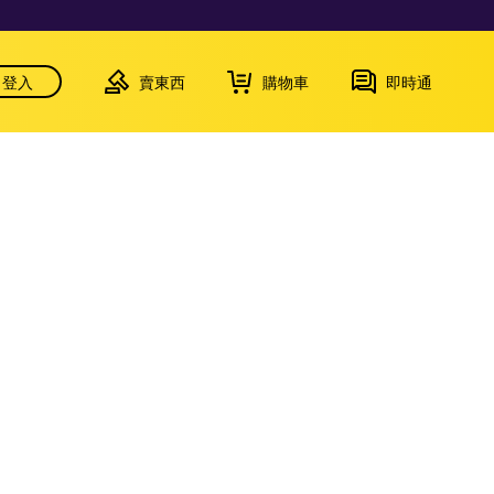
登入
賣東西
購物車
即時通