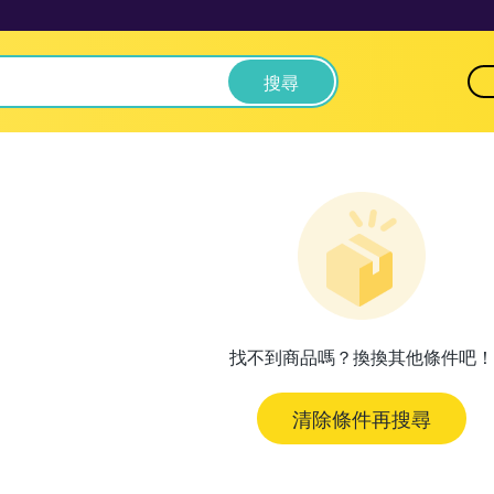
搜尋
找不到商品嗎？換換其他條件吧！
清除條件再搜尋