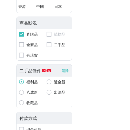
香港
中國
日本
商品狀況
直購品
競標品
全新品
二手品
有現貨
二手品條件
清除
NEW
福利品
近全新
八成新
出清品
收藏品
付款方式
現金付款