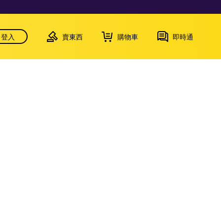
登入
賣東西
購物車
即時通