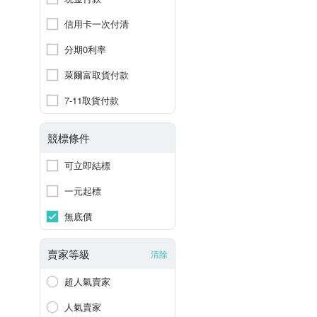
信用卡一次付清
分期0利率
萊爾富取貨付款
7-11取貨付款
競標條件
可立即結標
一元起標
無底價
賣家等級
清除
超人氣賣家
人氣賣家