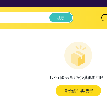
搜尋
找不到商品嗎？換換其他條件吧！
清除條件再搜尋