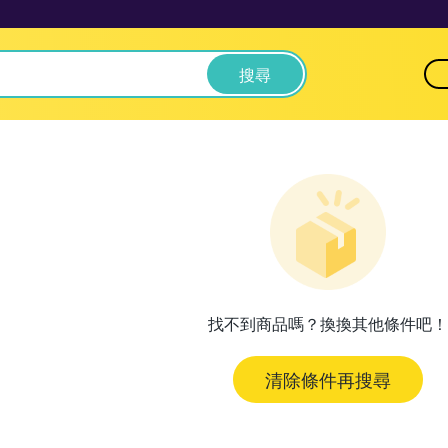
搜尋
找不到商品嗎？換換其他條件吧！
清除條件再搜尋