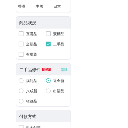
香港
中國
日本
商品狀況
直購品
競標品
全新品
二手品
有現貨
二手品條件
清除
NEW
福利品
近全新
八成新
出清品
收藏品
付款方式
現金付款