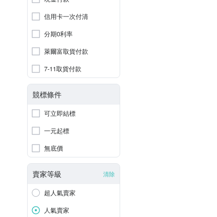
信用卡一次付清
分期0利率
萊爾富取貨付款
7-11取貨付款
競標條件
可立即結標
一元起標
無底價
賣家等級
清除
超人氣賣家
人氣賣家