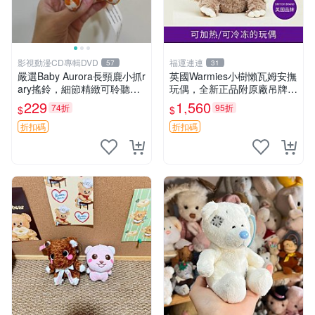
影視動漫CD專輯DVD
福運連連
57
31
嚴選Baby Aurora長頸鹿小抓r
英國Warmies小樹懶瓦姆安撫
ary搖鈴，細節精緻可聆聽清
玩偶，全新正品附原廠吊牌與
脆鈴音 軟萌可愛 定制紀念 金
防塵袋，內藏薰衣草可加熱，
229
1,560
74折
95折
$
$
屬搖鈴 新手媽咪推薦 長頸鹿
適合各個年齡層，冷暖兩用享
抓rary 搖鈴
受抱抱樂趣，不容錯過嚴選好
折扣碼
折扣碼
物 溫暖 冷感