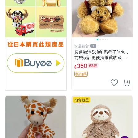
水星百貨
1
嚴選海淘Soft萌系母子熊包，
前袋設計更便攜推薦收藏 母
子熊 軟綿綿 包包
350
83折
$
折扣碼
拍賣新星