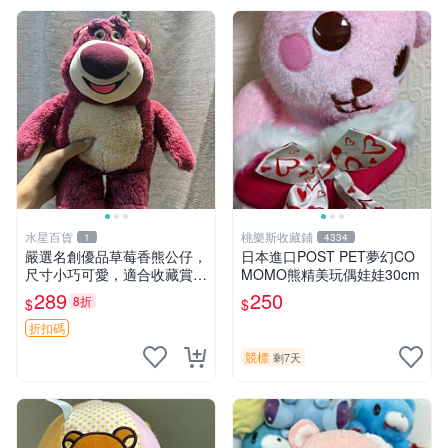
水星百貨
桃樂斯收藏鋪
1
4334
嚴選名創優品草莓香熊公仔，
日本進口POST PET夢幻CO
尺寸小巧可愛，適合收藏賞玩
MOMO熊精美玩偶娃娃30cm
30cm 玩具 公仔 草莓熊
289
250
8折
$
$
折扣碼
競標
剩7天