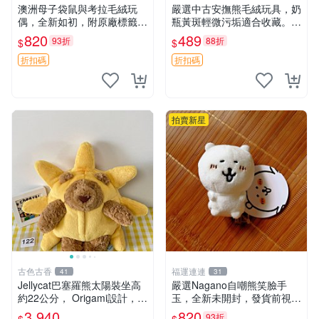
澳洲母子袋鼠與考拉毛絨玩
嚴選中古安撫熊毛絨玩具，奶
偶，全新如初，附原廠標籤，
瓶黃斑輕微污垢適合收藏。默
手感極軟，適合贈送親朋好
認兩日發貨，全國快遞隨機派
820
489
93折
88折
$
$
友。袋鼠與考拉正版，精緻尺
送。 成色如圖可放心購買，
寸，適合作為收藏或家飾擺
輕微瑕疵和臟污不影響使用。
折扣碼
折扣碼
設，增添暖意。 母子、袋
安撫熊 中古玩偶 毛
鼠、
拍賣新星
古色古香
福運連連
41
31
Jellycat巴塞羅熊太陽裝坐高
嚴選Nagano自嘲熊笑臉手
約22公分， Origami設計，來
玉，全新未開封，發貨前視頻
自越南。嚴選 Recommendat
確認，海南 廣西 貴州 嚴選N
3,940
820
93折