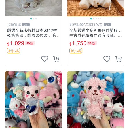
福運連連
影視動漫CD專輯DVD
31
57
嚴選全新未拆封日本SanX輕
全新嚴選坐姿莉娜熊伴嬰服，
松熊熊妹，附原裝包裝，毛絨
中古成色保養佳適宜收藏。無
質地極佳，細膩可愛，推薦收
盒子但品質完好，快速出貨。
1,029
1,750
95折
95折
$
$
藏兼送禮，適合女性好友或家
建議入手！ 中古 玩偶 滬漫
人，限量釋出。鬆熊、熊玩
折扣碼
折扣碼
偶、收藏品