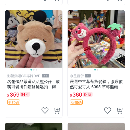
影視動漫CD專輯DVD
水星百貨
57
1
名創優品嚴選趴趴熊公仔，軟
嚴選中古草莓熊髮箍，微瑕依
萌可愛掛件鍍鉻鍵匙扣，辦公
然可愛可人 6095 草莓熊頭飾
放松好選擇 趴趴熊 鍍鉻鍵匙
中古髮圈 熊寶 寶寶 娃娃熊髮
359
360
84折
84折
$
$
扣 萬用掛件
箍 中古收藏 玩具髮夾
折扣碼
折扣碼