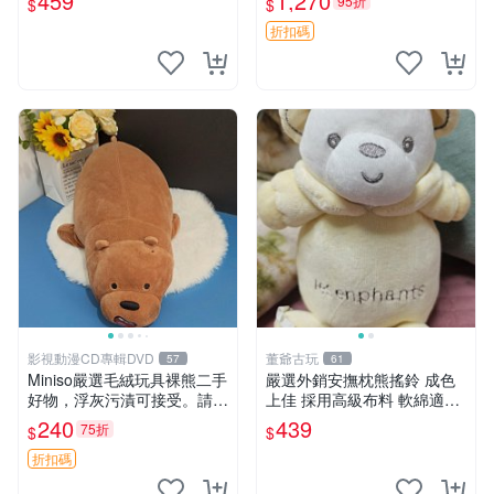
459
1,270
95折
$
$
折扣碼
影視動漫CD專輯DVD
董爺古玩
57
61
Miniso嚴選毛絨玩具裸熊二手
嚴選外銷安撫枕熊搖鈴 成色
好物，浮灰污漬可接受。請詳
上佳 採用高級布料 軟綿適合
閱照片再下單，售出不退不
收藏 安心選購 安撫枕 熊玩具
240
439
75折
$
$
換。全新品相收藏推薦。 裸
搖鈴
熊 毛絨玩具 收藏
折扣碼