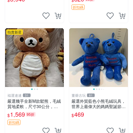
$
$
ion！巴塞羅、 Origami熊、J
agano自嘲熊笑臉手玉，全新
elly
未開封，發貨前視頻確認，四
折扣碼
川 重慶 內
拍賣新星
福運連連
董爺古玩
31
61
嚴選幾乎全新M款鬆熊，毛絨
嚴選外貿藍色小熊毛絨玩具，
質地柔軟，尺寸30公分，做
世界上最偉大的媽媽聖誕節推
工精緻可愛，適合收藏或贈送
薦禮物 五角星 兒童玩具 母親
1,569
469
95折
$
$
親友。中古使用痕跡，手感依
節
然優良。 鬆熊 嬰熊 毛玩偶
折扣碼