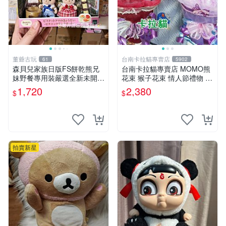
董爺古玩
台南卡拉貓專賣店
61
5902
森貝兒家族日版FS餅乾熊兄
台南卡拉貓專賣店 MOMO熊
妹野餐專用裝嚴選全新未開
花束 猴子花束 情人節禮物 二
封，包含兩組大童款紙盒裝，
選一 可繡字 可今天寄明天到
1,720
2,380
$
$
適合收藏與分享。 餅乾熊兄
妹、野餐、收藏
拍賣新星