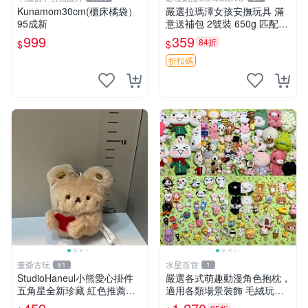
Kunamom30cm(櫃床橘袋）
嚴選拉瑪澤女孩安撫玩具 滿
95成新
意送補包 2號裝 650g 匹配嬰
幼童舒壓好伴侶 女孩專用 安
999
359
84折
$
$
心選擇 安撫玩偶 衝包 玩具
折扣碼
董爺古玩
水星百貨
61
1
StudioHaneul小熊愛心掛件
嚴選各式萌趣動漫角色抱枕，
五角星全新珍藏 紅色推薦收
適用各類場景裝飾 毛絨玩
藏 玩具掛飾 掛件 新品
具、卡通抱枕、趣味玩偶