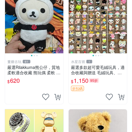
董爺古玩
水星百貨
61
1
嚴選Rilakkuma熊公仔，質地
嚴選多款超可愛毛絨玩具，適
柔軟適合收藏 熊玩偶 柔軟 公
合收藏與贈送 毛絨玩具、抱
仔 收藏
枕、公仔
620
1,150
95折
$
$
折扣碼