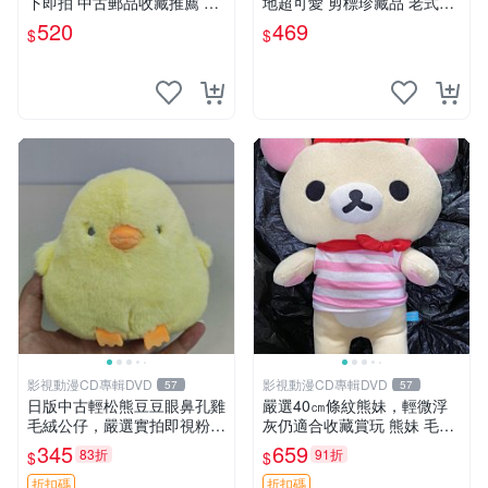
下即拍 中古郵品收藏推薦 郵
地超可愛 剪標珍藏品 老式毛
票 郵電熊 日本
巾質地 安撫熊 款式
520
469
$
$
影視動漫CD專輯DVD
影視動漫CD專輯DVD
57
57
日版中古輕松熊豆豆眼鼻孔雞
嚴選40㎝條紋熊妹，輕微浮
毛絨公仔，嚴選實拍即視粉絲
灰仍適合收藏賞玩 熊妹 毛絨
必買 公仔紙箱氣泡膜精心包
玩具 浮雕熊
345
659
83折
91折
$
$
裝快速發貨 輕松熊 公仔 雞毛
絨
折扣碼
折扣碼