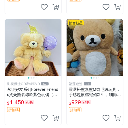
拍賣新星
影視動漫CD專輯DVD
福運連連
57
31
永恆好友系列Forever Friend
嚴選松熊素熊M號毛絨玩具，
s賀曼熊氣球款紫色玩偶（鼻
手感超軟糯宛如新生，細節精
子稍有磨損） 中古玩具 氣球
緻完美無瑕，推薦送禮或珍
1,450
929
95折
94折
$
$
熊 玩偶
藏，中古狀態保養得宜。 松
熊 素熊 毛絨doll
折扣碼
折扣碼