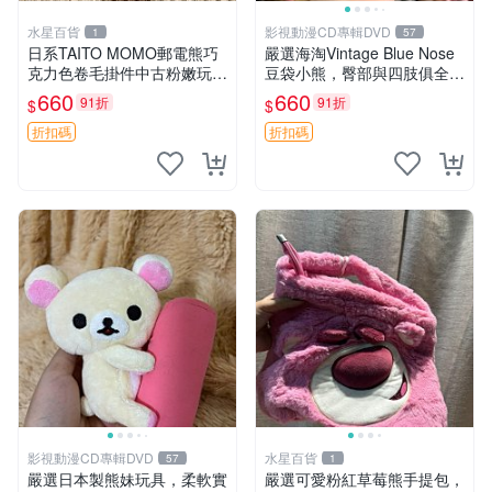
水星百貨
影視動漫CD專輯DVD
1
57
日系TAITO MOMO郵電熊巧
嚴選海淘Vintage Blue Nose
克力色卷毛掛件中古粉嫩玩偶
豆袋小熊，臀部與四肢俱全，
微瑕推薦 postpet momo 郵
坐高11公分，附原盒與吊牌
660
660
91折
91折
$
$
電熊 中古玩偶
收藏。藍鼻子小熊，值得擁有
玩具 憶熊
折扣碼
折扣碼
影視動漫CD專輯DVD
水星百貨
57
1
嚴選日本製熊妹玩具，柔軟實
嚴選可愛粉紅草莓熊手提包，