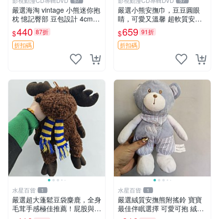
影視動漫CD專輯DVD
影視動漫CD專輯DVD
57
57
嚴選海淘 vintage 小熊迷你抱
嚴選小熊安撫巾，豆豆圓眼
枕 憶記臀部 豆包設計 4cm
睛，可愛又溫馨 超軟質安撫
高 推薦收藏 迷你豆包小熊、
巾，豆豆設計，哄睡好幫手
440
659
87折
91折
$
$
高臀部、豆袋抱枕
約克豆豆眼安撫巾 數碼豆豆
眼
折扣碼
折扣碼
水星百貨
水星百貨
1
1
嚴選超大蓬鬆豆袋麋鹿，全身
嚴選絨質安撫熊附搖鈴 寶寶
毛茸手感極佳推薦！屁股與四
最佳伴眠選擇 可愛可抱 絨毛
肢填充均勻，適合收藏與孩童
玩具 安撫熊 嬰兒用