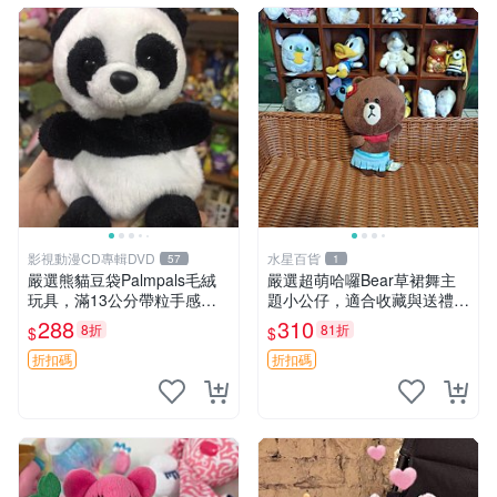
影視動漫CD專輯DVD
水星百貨
57
1
嚴選熊貓豆袋Palmpals毛絨
嚴選超萌哈囉Bear草裙舞主
玩具，滿13公分帶粒手感極
題小公仔，適合收藏與送禮 1
佳，電影主題周邊推薦 熊貓
00 克 哈囉Bear 草裙舞
288
310
8折
81折
$
$
Palmpals 毛絨玩具 豆袋 劇場
版周邊
折扣碼
折扣碼