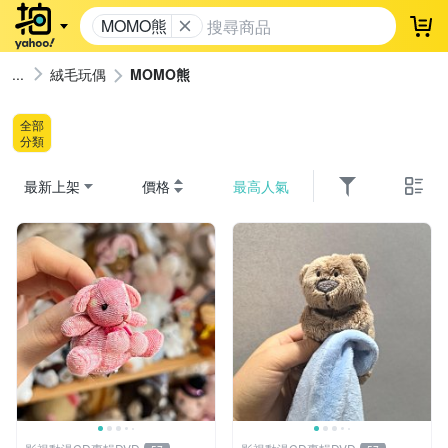
MOMO熊
登
絨毛玩偶
MOMO熊
全部
分類
最新上架
價格
最高人氣