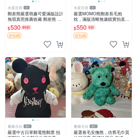
水星百貨
水星百貨
1
1
郵差熊嚴選萌趣可愛滿版設計
嚴選MOMO熊郵差長毛抱
無瑕真照推薦收藏 郵差熊 熊
枕，滿版清晰無濾鏡實拍直
抱枕 紅薯啵啵間
銷。每周新品到貨，不容錯
530
550
89折
9折
$
$
過！ 郵差熊 長毛 抱枕
折扣碼
折扣碼
董爺古玩
董爺古玩
61
61
嚴選中古日單郵電熊郵票 拍
嚴選卷毛安撫熊，仿舊毛巾質