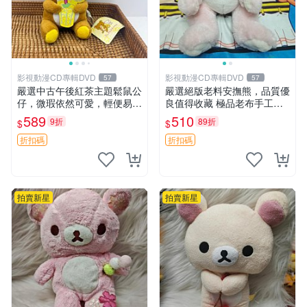
影視動漫CD專輯DVD
影視動漫CD專輯DVD
57
57
嚴選中古午後紅茶主題鬆鼠公
嚴選絕版老料安撫熊，品質優
仔，微瑕依然可愛，輕便易運
良值得收藏 極品老布手工安
送 二手收藏推薦 工廠直營 快
撫搖鈴玩具，適合哄睡寶貝
589
510
9折
89折
$
$
遞到府 中古 玩偶 公仔
超柔老料搖鈴熊，專為孩子設
計的安心伴護 推薦絕版老布
折扣碼
折扣碼
製工藝搖鈴熊，可當作童
拍賣新星
拍賣新星