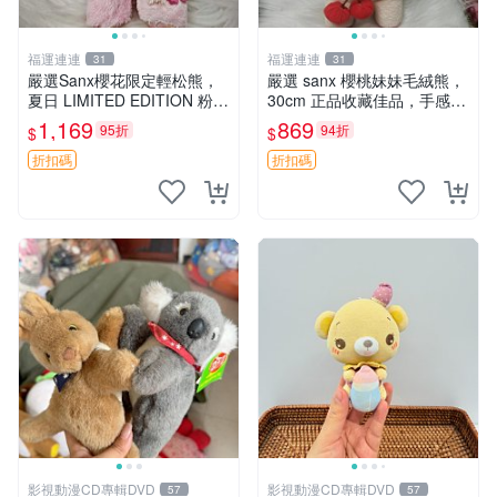
福運連連
福運連連
31
31
嚴選Sanx櫻花限定輕松熊，
嚴選 sanx 櫻桃妹妹毛絨熊，
夏日 LIMITED EDITION 粉色
30cm 正品收藏佳品，手感極
毛絨熊，背有拉鏈設計，肚內
軟，適合贈送與收藏 櫻桃妹
1,169
869
95折
94折
$
$
填充豆袋，精致工藝呈現，狀
妹、sanx、毛絨熊
態如新，適合收藏與送人 櫻
折扣碼
折扣碼
花、
影視動漫CD專輯DVD
影視動漫CD專輯DVD
57
57