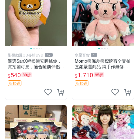
影視動漫CD專輯DVD
水星百貨
57
1
嚴選SanX輕松熊安睡搖鈴，
Momo熊郵差熊標牌齊全實拍
實拍圖可見，適合睡前伴侶，
直銷嚴選商品 純手作無修圖
Picks安撫好物 0325 懸吊 電
可收藏 郵差熊 Momo熊 標牌
540
1,710
89折
95折
$
$
腦
商品
折扣碼
折扣碼