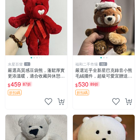
水星百貨
福和二手市場
1
32
嚴選高質感豆袋熊，蓬鬆厚實
嚴選近乎全新星巴克錄音小熊
更添溫暖，適合收藏與休憩。
毛絨擺件，超級可愛宜贈送掛
前胸填充飽滿，背部亦具優雅
飾 錄音小熊 毛絨擺件 贈品
459
530
87折
89折
$
$
設計。 豆袋熊 保暖 溫柔 蓬
松
折扣碼
折扣碼