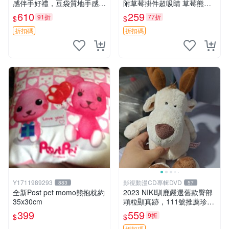
感伴手好禮，豆袋質地手感
附草莓掛件超吸睛 草莓熊手
佳，抱枕小熊 recom 推薦 白
提包 草莓掛件 可愛portunes
610
259
91折
77折
$
$
色豆袋 玩具
e
折扣碼
折扣碼
Y1711989293
影視動漫CD專輯DVD
883
57
全新Post pet momo熊抱枕約
2023 NIKI馴鹿嚴選舊款臀部
35x30cm
顆粒顯真跡，111號推薦珍藏
品 馴鹿 舊款 尾巴顆粒
399
559
9折
$
$
折扣碼