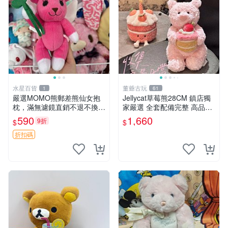
水星百貨
董爺古玩
1
61
嚴選MOMO熊郵差熊仙女抱
Jellycat草莓熊28CM 鎮店獨
枕，滿無濾鏡直銷不退不換
家嚴選 全套配備完整 高品質
經典造型可愛必備 紅薯啵啵
收藏好物 紋章 玩具熊 定制熊
590
1,660
9折
$
$
間抱枕 抱枕 時尚
折扣碼