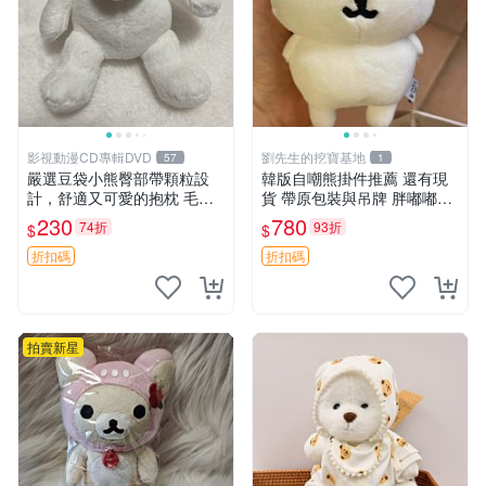
影視動漫CD專輯DVD
劉先生的挖寶基地
57
1
嚴選豆袋小熊臀部帶顆粒設
韓版自嘲熊掛件推薦 還有現
計，舒適又可愛的抱枕 毛絨
貨 帶原包裝與吊牌 胖嘟嘟超
抱枕、臀部按摩、坐墊
可愛 毛絨手感佳 小熊掛件 自
230
780
74折
93折
$
$
嘲抱枕 小熊抱枕
折扣碼
折扣碼
拍賣新星