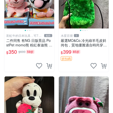
彩虹牛的日本玩具，可7取
水星百貨
825
1
付
二件同售 有NG 日版景品 Po
嚴選MO&Co.冷光綠羊毛皮斜
stPet momo熊 粉紅泰迪熊 妹
挎包，質地優雅適合時尚穿搭
妹 comomo 企鵝 娃娃 布偶
冷光綠 皮包 斜挎包
350
399
$600
59折
85折
$
$
手指頭 娃娃
折扣碼