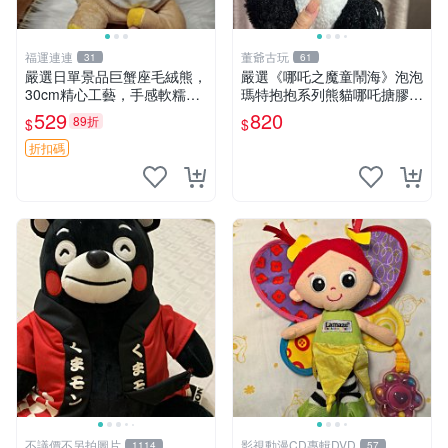
福運連連
董爺古玩
31
61
嚴選日單景品巨蟹座毛絨熊，
嚴選《哪吒之魔童鬧海》泡泡
30cm精心工藝，手感軟糯推
瑪特抱抱系列熊貓哪吒搪膠臉
薦收藏送人 巨蟹座 毛絨玩具
毛絨， STATE：如圖顯示 哪
529
820
89折
$
$
精緻做工
吒 毛絨公仔 泡泡瑪特
折扣碼
不議價不另拍圖片
影視動漫CD專輯DVD
1114
57