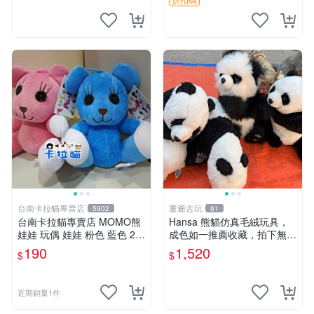
台南卡拉貓專賣店
董爺古玩
5902
61
台南卡拉貓專賣店 MOMO熊
Hansa 熊貓仿真毛絨玩具，
娃娃 玩偶 娃娃 粉色 藍色 2色
成色如一推薦收藏，拍下無疑
分售
心 熊貓 毛絨玩具 收藏
190
1,520
$
$
近期銷量1件