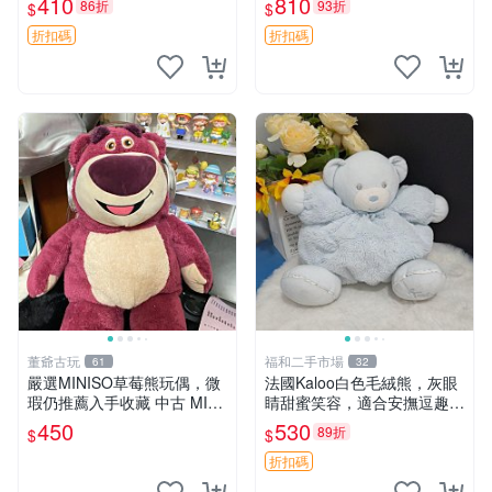
410
810
86折
93折
$
$
共賞。 麋鹿 豆袋 毛茸玩具
折扣碼
折扣碼
董爺古玩
福和二手市場
61
32
嚴選MINISO草莓熊玩偶，微
法國Kaloo白色毛絨熊，灰眼
瑕仍推薦入手收藏 中古 MINI
睛甜蜜笑容，適合安撫逗趣可
SO 草莓熊 玩具 收藏
愛，柔軟面料手感佳。14 白
450
530
89折
$
$
色安撫熊 毛絨玩具 寶寶逗樂
具
折扣碼