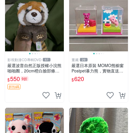
影視動漫CD專輯DVD
董藏
57
29
嚴選波普自然正版授權小浣熊
嚴選日本原裝 MOMO熊櫥窗
啪啪圈，20cm橙白臉部條紋
Postpet暴力熊，實物直送新
清晰，毛絨超萌贈品推薦。
臺灣。MOMO熊 暴力熊 熊貓
550
620
9折
$
$
小浣熊 波普 圈環
櫥窗
折扣碼