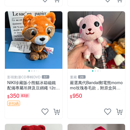
影視動漫CD專輯DVD
董藏
57
29
NIKI珍藏版小熊貓冰箱磁鐵
嚴選萬代Bandai郵電熊momo
配備專屬吊牌及豆綁繩 12cm
mo玫瑰卷毛款，附原盒與吊
廢品嚴選 好評推薦 小熊貓冰
牌，粉嫩可愛入手即柔軟～
350
950
83折
$
$
箱貼 磁鐵掛件 冰箱飾品
玫瑰卷毛 郵電熊 正品
折扣碼