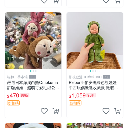
福和二手市場
影視動漫CD專輯DVD
32
57
嚴選日本海淘白熊Omokuma
Bieber比伯安撫綠色熊娃娃
許願娃娃，超萌可愛毛絨公仔
中古玩偶嚴選收藏款 微瑕輕
推薦收藏 白熊 Omokuma 毛
度使用 Bieber綠熊娃娃 中古
470
1,059
88折
95折
$
$
絨玩具 偽裝娃娃 玩具擺飾
玩偶 微瑕
折扣碼
折扣碼