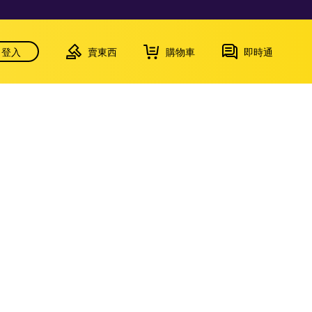
登入
賣東西
購物車
即時通