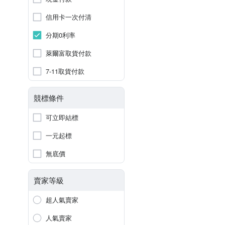
信用卡一次付清
分期0利率
萊爾富取貨付款
7-11取貨付款
競標條件
可立即結標
一元起標
無底價
賣家等級
超人氣賣家
人氣賣家