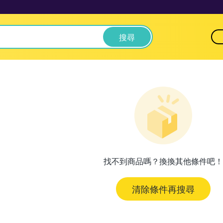
搜尋
找不到商品嗎？換換其他條件吧！
清除條件再搜尋