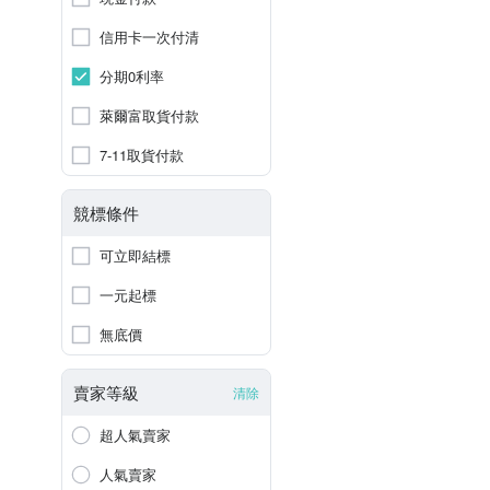
信用卡一次付清
分期0利率
萊爾富取貨付款
7-11取貨付款
競標條件
可立即結標
一元起標
無底價
賣家等級
清除
超人氣賣家
人氣賣家