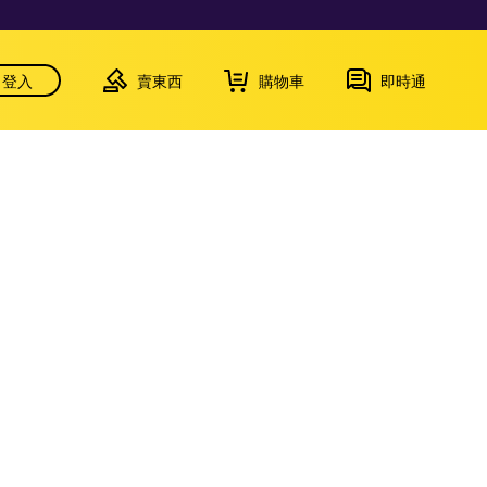
登入
賣東西
購物車
即時通