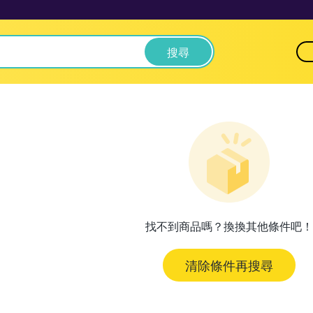
搜尋
找不到商品嗎？換換其他條件吧！
清除條件再搜尋