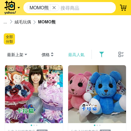
MOMO熊
登
絨毛玩偶
MOMO熊
全部
分類
最新上架
價格
最高人氣