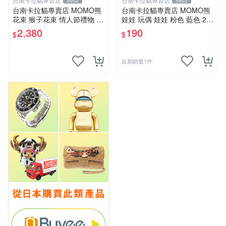
台南卡拉貓專賣店
台南卡拉貓專賣店
5902
5902
台南卡拉貓專賣店 MOMO熊
台南卡拉貓專賣店 MOMO熊
花束 猴子花束 情人節禮物 二
娃娃 玩偶 娃娃 粉色 藍色 2色
選一 可繡字 可今天寄明天到
分售
2,380
190
$
$
近期銷量1件