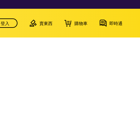
登入
賣東西
購物車
即時通