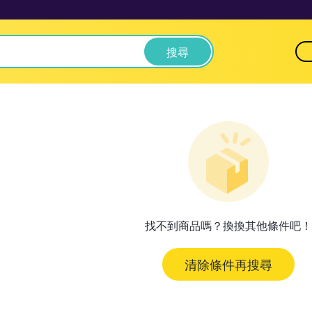
搜尋
找不到商品嗎？換換其他條件吧！
清除條件再搜尋