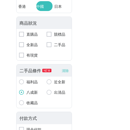
香港
中國
日本
商品狀況
直購品
競標品
全新品
二手品
有現貨
二手品條件
清除
NEW
福利品
近全新
八成新
出清品
收藏品
付款方式
現金付款