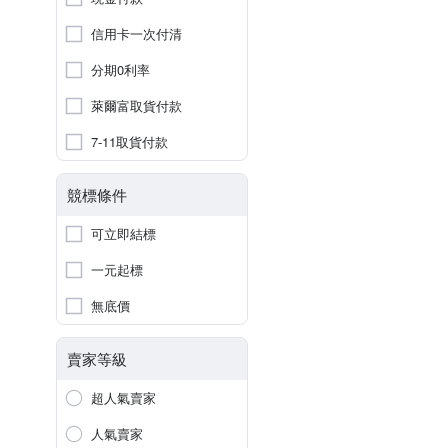
信用卡一次付清
分期0利率
萊爾富取貨付款
7-11取貨付款
競標條件
可立即結標
一元起標
無底價
賣家等級
超人氣賣家
人氣賣家