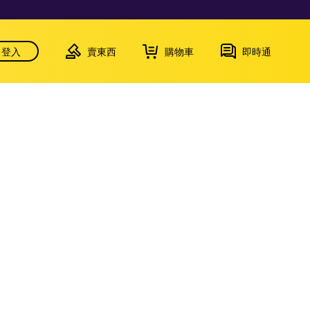
登入
賣東西
購物車
即時通