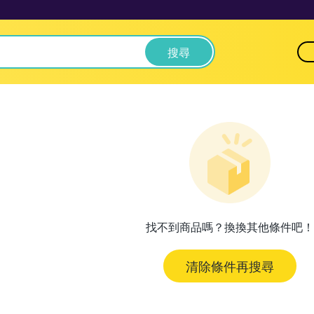
搜尋
找不到商品嗎？換換其他條件吧！
清除條件再搜尋