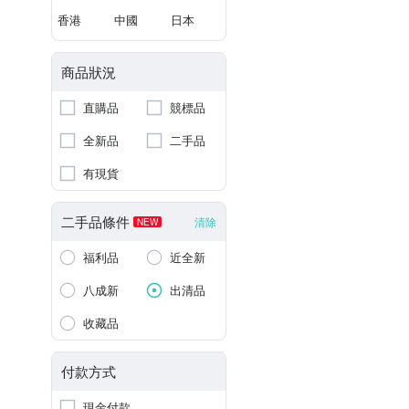
香港
中國
日本
商品狀況
直購品
競標品
全新品
二手品
有現貨
二手品條件
清除
NEW
福利品
近全新
八成新
出清品
收藏品
付款方式
現金付款