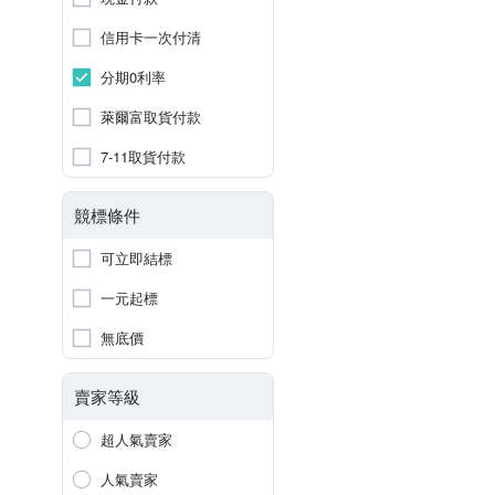
信用卡一次付清
分期0利率
萊爾富取貨付款
7-11取貨付款
競標條件
可立即結標
一元起標
無底價
賣家等級
超人氣賣家
人氣賣家