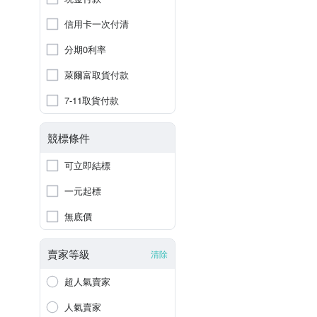
信用卡一次付清
分期0利率
萊爾富取貨付款
7-11取貨付款
競標條件
可立即結標
一元起標
無底價
賣家等級
清除
超人氣賣家
人氣賣家