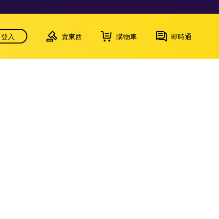
登入
賣東西
購物車
即時通