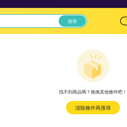
搜尋
找不到商品嗎？換換其他條件吧！
清除條件再搜尋