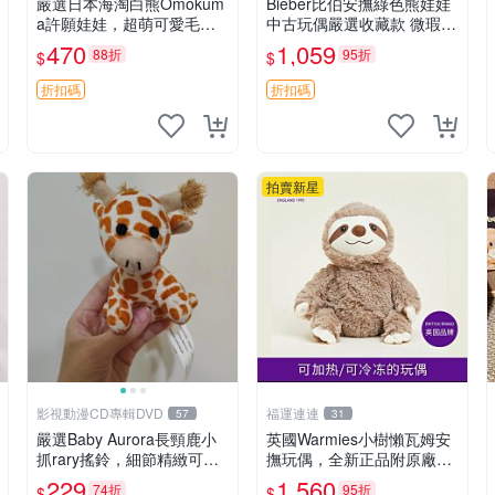
嚴選日本海淘白熊Omokum
Bieber比伯安撫綠色熊娃娃
a許願娃娃，超萌可愛毛絨
中古玩偶嚴選收藏款 微瑕輕
公仔推薦收藏 白熊 Omoku
度使用 Bieber綠熊娃娃 中
470
1,059
88折
95折
$
$
ma 毛絨玩具 偽裝娃娃 玩具
古玩偶 微瑕
擺飾
折扣碼
折扣碼
拍賣新星
影視動漫CD專輯DVD
福運連連
57
31
嚴選Baby Aurora長頸鹿小
英國Warmies小樹懶瓦姆安
抓rary搖鈴，細節精緻可聆
撫玩偶，全新正品附原廠吊
聽清脆鈴音 軟萌可愛 定制
牌與防塵袋，內藏薰衣草可
229
1,560
74折
95折
$
$