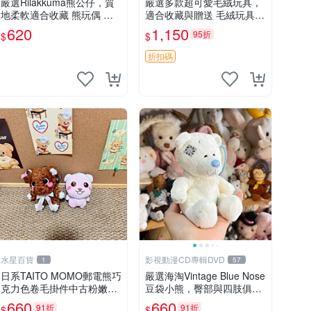
嚴選Rilakkuma熊公仔，質
嚴選多款超可愛毛絨玩具，
地柔軟適合收藏 熊玩偶 柔
適合收藏與贈送 毛絨玩具、
軟 公仔 收藏
抱枕、公仔
620
1,150
95折
$
$
折扣碼
水星百貨
影視動漫CD專輯DVD
1
57
日系TAITO MOMO郵電熊巧
嚴選海淘Vintage Blue Nose
克力色卷毛掛件中古粉嫩玩
豆袋小熊，臀部與四肢俱
偶微瑕推薦 postpet momo
全，坐高11公分，附原盒與
660
660
91折
91折
$
$