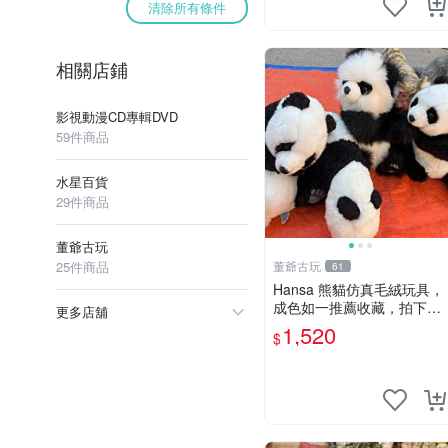
清除所有條件
相關店鋪
影視動漫CD專輯DVD
59件商品
水星百貨
29件商品
董爺古玩
25件商品
董爺古玩
61
Hansa 熊貓仿真毛絨玩具，
成色如一推薦收藏，拍下無
更多店舖
疑心 熊貓 毛絨玩具 收藏
1,520
$