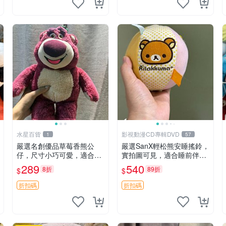
水星百貨
影視動漫CD專輯DVD
1
57
嚴選名創優品草莓香熊公
嚴選SanX輕松熊安睡搖鈴，
仔，尺寸小巧可愛，適合收
實拍圖可見，適合睡前伴
藏賞玩 30cm 玩具 公仔 草
侶， Picks安撫好物 0325
289
540
8折
89折
$
$
莓熊
懸吊 電腦
折扣碼
折扣碼