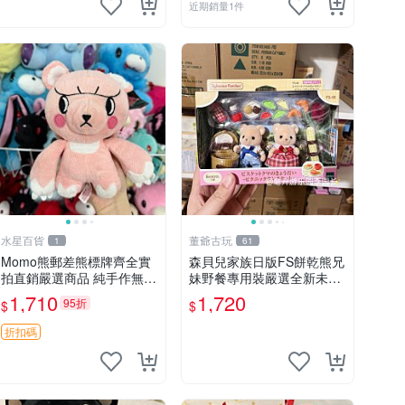
近期銷量1件
水星百貨
董爺古玩
1
61
Momo熊郵差熊標牌齊全實
森貝兒家族日版FS餅乾熊兄
拍直銷嚴選商品 純手作無修
妹野餐專用裝嚴選全新未開
圖可收藏 郵差熊 Momo熊
封，包含兩組大童款紙盒
1,710
1,720
95折
$
$
標牌 商品
裝，適合收藏與分享。 餅乾
熊兄妹、野餐、收藏
折扣碼