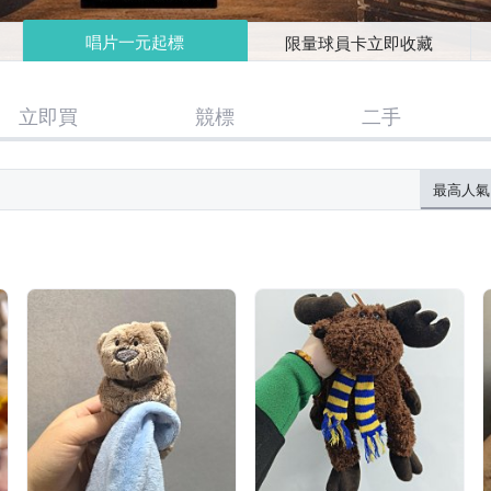
唱片一元起標
限量球員卡立即收藏
立即買
競標
二手
最高人氣