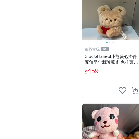
董爺古玩
61
StudioHaneul小熊愛心掛件
五角星全新珍藏 紅色推薦收
藏 玩具掛飾 掛件 新品
459
$