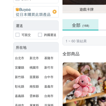
遊戲卡牌
全部
運送
(168)
可面交
跨國運送
1 ~ 60 筆結果
所在地
全部商品
台北市
新北市
基隆市
宜蘭縣
桃園市
新竹市
新竹縣
苗栗縣
台中市
彰化縣
南投縣
嘉義市
嘉義縣
雲林縣
台南市
高雄市
屏東縣
花蓮縣