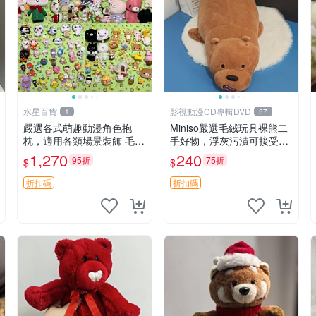
水星百貨
影視動漫CD專輯DVD
1
57
嚴選各式萌趣動漫角色抱
Miniso嚴選毛絨玩具裸熊二
枕，適用各類場景裝飾 毛絨
手好物，浮灰污漬可接受。
玩具、卡通抱枕、趣味玩偶
請詳閱照片再下單，售出不
1,270
240
95折
75折
$
$
退不換。全新品相收藏推
薦。 裸熊 毛絨玩具 收藏
折扣碼
折扣碼