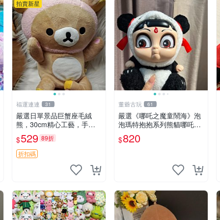
拍賣新星
福運連連
董爺古玩
31
61
嚴選日單景品巨蟹座毛絨
嚴選《哪吒之魔童鬧海》泡
熊，30cm精心工藝，手感
泡瑪特抱抱系列熊貓哪吒搪
軟糯推薦收藏送人 巨蟹座
膠臉毛絨， STATE：如圖顯
529
820
89折
$
$
毛絨玩具 精緻做工
示 哪吒 毛絨公仔 泡泡瑪特
折扣碼