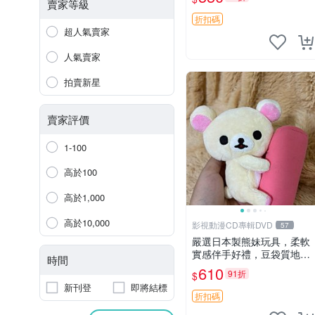
賣家等級
折扣碼
超人氣賣家
人氣賣家
拍賣新星
賣家評價
1-100
高於100
高於1,000
高於10,000
影視動漫CD專輯DVD
57
嚴選日本製熊妹玩具，柔軟
實感伴手好禮，豆袋質地手
時間
感佳，抱枕小熊 recom 推薦
610
91折
$
白色豆袋 玩具
新刊登
即將結標
折扣碼