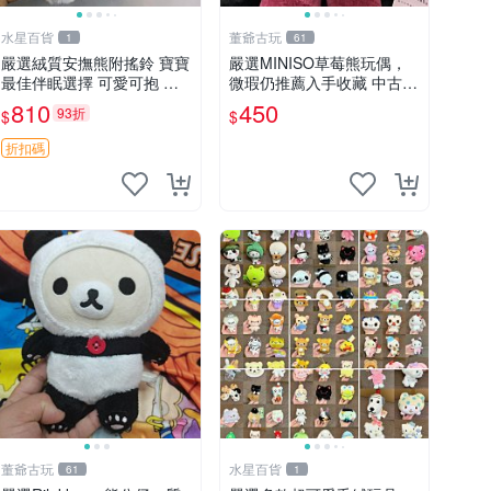
水星百貨
董爺古玩
1
61
嚴選絨質安撫熊附搖鈴 寶寶
嚴選MINISO草莓熊玩偶，
最佳伴眠選擇 可愛可抱 絨
微瑕仍推薦入手收藏 中古 M
毛玩具 安撫熊 嬰兒用
INISO 草莓熊 玩具 收藏
810
450
93折
$
$
折扣碼
董爺古玩
水星百貨
61
1