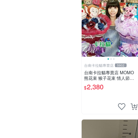
台南卡拉貓專賣店
5902
台南卡拉貓專賣店 MOMO
熊花束 猴子花束 情人節禮
物 二選一 可繡字 可今天寄
2,380
$
明天到