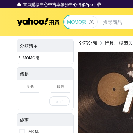
首頁
購物中心
中古車
帳務中心
信箱
App下載
Yahoo拍賣
MOMO熊
玩具、模型與
分類清單
MOMO熊
價格
-
確定
優惠
折扣碼