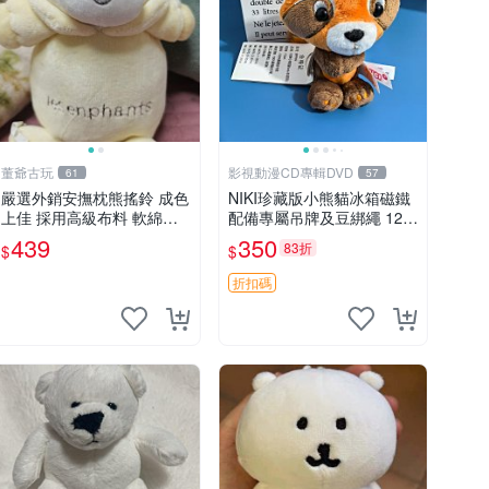
董爺古玩
影視動漫CD專輯DVD
61
57
嚴選外銷安撫枕熊搖鈴 成色
NIKI珍藏版小熊貓冰箱磁鐵
上佳 採用高級布料 軟綿適
配備專屬吊牌及豆綁繩 12c
合收藏 安心選購 安撫枕 熊
m 廢品嚴選 好評推薦 小熊
439
350
83折
$
$
玩具 搖鈴
貓冰箱貼 磁鐵掛件 冰箱飾
品
折扣碼