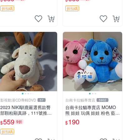
郵電熊 中古玩偶
吊牌收藏。藍鼻子小熊，值
得擁有 玩具 憶熊
折扣碼
折扣碼
影視動漫CD專輯DVD
台南卡拉貓專賣店
57
5902
2023 NIKI馴鹿嚴選舊款臀
台南卡拉貓專賣店 MOMO
部顆粒顯真跡，111號推薦
熊 娃娃 玩偶 娃娃 粉色 藍色
珍藏品 馴鹿 舊款 尾巴顆粒
2色分售
559
190
9折
$
$
折扣碼