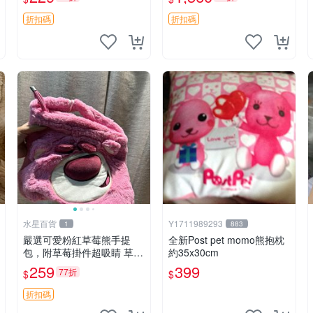
紀念 金屬搖鈴 新手媽咪推
加熱，適合各個年齡層，冷
薦 長頸鹿 抓rary 搖鈴
暖兩用享受抱抱樂趣，不容
折扣碼
折扣碼
錯過嚴選好物 溫暖 冷感
水星百貨
Y1711989293
1
883
嚴選可愛粉紅草莓熊手提
全新Post pet momo熊抱枕
包，附草莓掛件超吸睛 草莓
約35x30cm
熊手提包 草莓掛件 可愛port
259
399
77折
$
$
unese
折扣碼