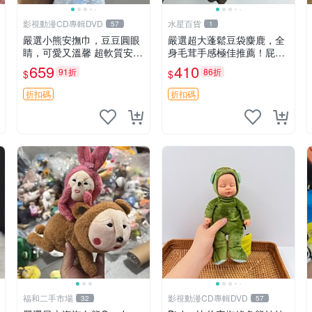
影視動漫CD專輯DVD
水星百貨
57
1
嚴選小熊安撫巾，豆豆圓眼
嚴選超大蓬鬆豆袋麋鹿，全
睛，可愛又溫馨 超軟質安撫
身毛茸手感極佳推薦！屁股
巾，豆豆設計，哄睡好幫手
與四肢填充均勻，適合收藏
659
410
91折
86折
$
$
約克豆豆眼安撫巾 數碼豆豆
與孩童共賞。 麋鹿 豆袋 毛
眼
茸玩具
折扣碼
折扣碼
福和二手市場
影視動漫CD專輯DVD
32
57