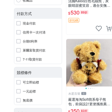
收藏品
法國Kaloo白色毛絨熊，灰
眼睛甜蜜笑容，適合安撫逗
趣可愛，柔軟面料手感佳。
530
89折
$
付款方式
14 白色安撫熊 毛絨玩具 寶
寶逗樂具
折扣碼
現金付款
信用卡一次付清
分期0利率
萊爾富取貨付款
7-11取貨付款
競標條件
可立即結標
一元起標
水星百貨
1
嚴選海淘Soft萌系母子熊
無底價
包，前袋設計更便攜推薦收
藏 母子熊 軟綿綿 包包
350
83折
$