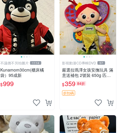
不議價不另拍圖片
影視動漫CD專輯DVD
1114
57
Kunamom30cm(櫃床橘
嚴選拉瑪澤女孩安撫玩具 滿
袋）95成新
意送補包 2號裝 650g 匹配
嬰幼童舒壓好伴侶 女孩專用
999
359
84折
$
$
安心選擇 安撫玩偶 衝包 玩
具
折扣碼