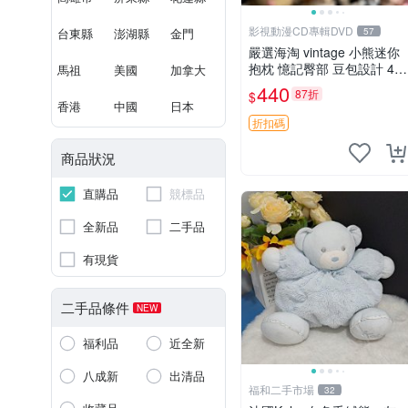
影視動漫CD專輯DVD
台東縣
澎湖縣
金門
57
嚴選海淘 vintage 小熊迷你
抱枕 憶記臀部 豆包設計 4c
馬祖
美國
加拿大
m 高 推薦收藏 迷你豆包小
440
87折
$
熊、高臀部、豆袋抱枕
香港
中國
日本
折扣碼
商品狀況
直購品
競標品
全新品
二手品
有現貨
二手品條件
NEW
福利品
近全新
八成新
出清品
福和二手市場
32