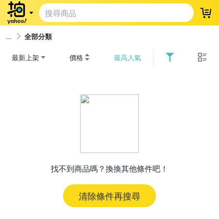
登
全部分類
最新上架
價格
最高人氣
找不到商品嗎？換換其他條件吧！
清除條件再搜尋