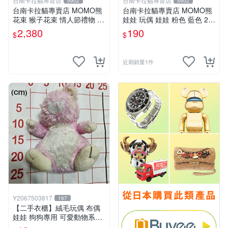
台南卡拉貓專賣店
台南卡拉貓專賣店
5902
5902
台南卡拉貓專賣店 MOMO熊
台南卡拉貓專賣店 MOMO熊
花束 猴子花束 情人節禮物 二
娃娃 玩偶 娃娃 粉色 藍色 2色
選一 可繡字 可今天寄明天到
分售
2,380
190
$
$
近期銷量1件
Y2067503817
167
【二手衣櫃】絨毛玩偶 布偶
娃娃 狗狗專用 可愛動物系列
耐咬耐磨玩具 玩偶 粉紅熊寵