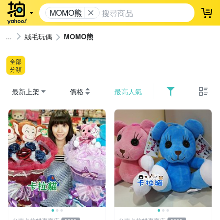
MOMO熊
登
絨毛玩偶
MOMO熊
全部
分類
最新上架
價格
最高人氣