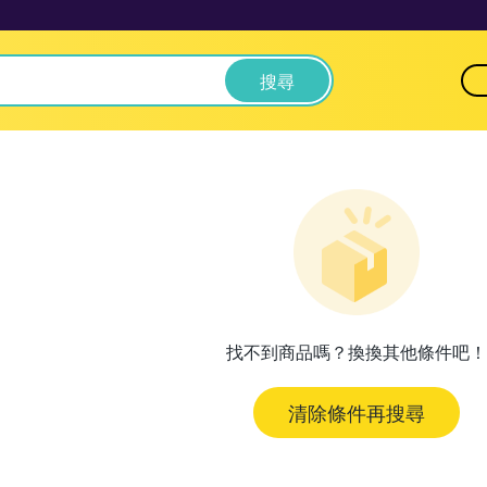
搜尋
找不到商品嗎？換換其他條件吧！
清除條件再搜尋