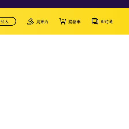
登入
賣東西
購物車
即時通