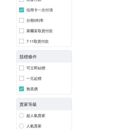
信用卡一次付清
分期0利率
萊爾富取貨付款
7-11取貨付款
競標條件
可立即結標
一元起標
無底價
賣家等級
超人氣賣家
人氣賣家