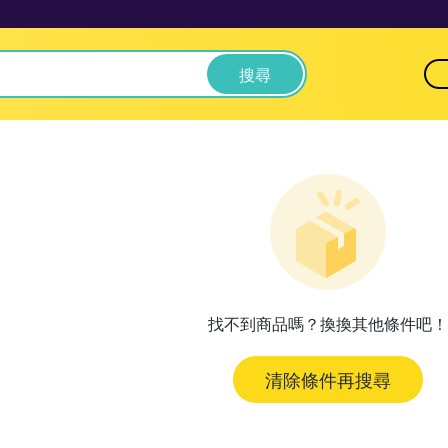
搜尋
找不到商品嗎？換換其他條件吧！
清除條件再搜尋