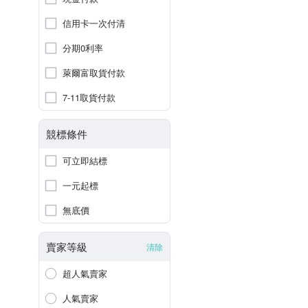
信用卡一次付清
分期0利率
萊爾富取貨付款
7-11取貨付款
競標條件
可立即結標
一元起標
無底價
賣家等級
清除
超人氣賣家
人氣賣家