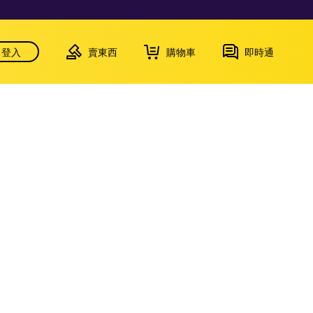
登入
賣東西
購物車
即時通