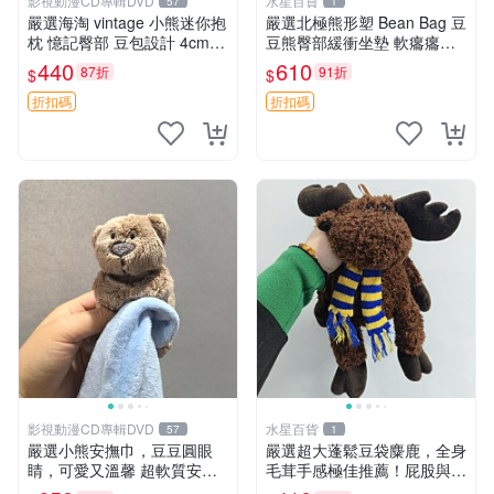
影視動漫CD專輯DVD
水星百貨
57
1
嚴選海淘 vintage 小熊迷你抱
嚴選北極熊形塑 Bean Bag 豆
枕 憶記臀部 豆包設計 4cm
豆熊臀部緩衝坐墊 軟癟癟舒
高 推薦收藏 迷你豆包小熊、
壓設計 保暖又實用 適合久坐
440
610
87折
91折
$
$
高臀部、豆袋抱枕
放松 推薦居家使用 RUSS系
列 豆豆熊屁屁坐墊 3D顆粒結
折扣碼
折扣碼
構
影視動漫CD專輯DVD
水星百貨
57
1
嚴選小熊安撫巾，豆豆圓眼
嚴選超大蓬鬆豆袋麋鹿，全身
睛，可愛又溫馨 超軟質安撫
毛茸手感極佳推薦！屁股與四
巾，豆豆設計，哄睡好幫手
肢填充均勻，適合收藏與孩童