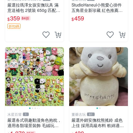
嚴選拉瑪澤女孩安撫玩具 滿
StudioHaneul小熊愛心掛件
意送補包 2號裝 650g 匹配嬰
五角星全新珍藏 紅色推薦收
幼童舒壓好伴侶 女孩專用 安
藏 玩具掛飾 掛件 新品
359
459
84折
$
$
心選擇 安撫玩偶 衝包 玩具
折扣碼
水星百貨
董爺古玩
1
61
嚴選各式萌趣動漫角色抱枕，
嚴選外銷安撫枕熊搖鈴 成色
適用各類場景裝飾 毛絨玩
上佳 採用高級布料 軟綿適合
具、卡通抱枕、趣味玩偶
收藏 安心選購 安撫枕 熊玩具