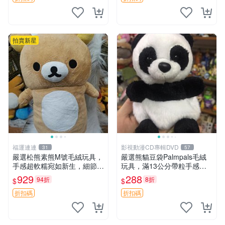
拍賣新星
福運連連
影視動漫CD專輯DVD
31
57
嚴選松熊素熊M號毛絨玩具，
嚴選熊貓豆袋Palmpals毛絨
手感超軟糯宛如新生，細節精
玩具，滿13公分帶粒手感極
緻完美無瑕，推薦送禮或珍
佳，電影主題周邊推薦 熊貓
929
288
94折
8折
$
$
藏，中古狀態保養得宜。 松
Palmpals 毛絨玩具 豆袋 劇場
熊 素熊 毛絨doll
版周邊
折扣碼
折扣碼