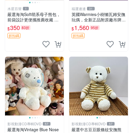
水星百貨
福運連連
1
31
嚴選海淘Soft萌系母子熊包，
英國Warmies小樹懶瓦姆安撫
前袋設計更便攜推薦收藏 母
玩偶，全新正品附原廠吊牌與
子熊 軟綿綿 包包
防塵袋，內藏薰衣草可加熱，
350
1,560
83折
95折
$
$
適合各個年齡層，冷暖兩用享
受抱抱樂趣，不容錯過嚴選好
折扣碼
折扣碼
物 溫暖 冷感
影視動漫CD專輯DVD
影視動漫CD專輯DVD
57
57
嚴選海淘Vintage Blue Nose
嚴選中古豆豆眼條紋安撫熊