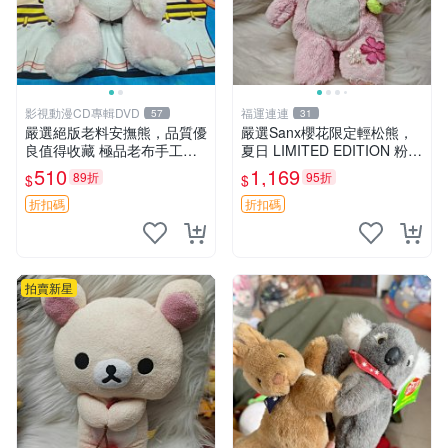
影視動漫CD專輯DVD
福運連連
57
31
嚴選絕版老料安撫熊，品質優
嚴選Sanx櫻花限定輕松熊，
良值得收藏 極品老布手工安
夏日 LIMITED EDITION 粉色
撫搖鈴玩具，適合哄睡寶貝
毛絨熊，背有拉鏈設計，肚內
510
1,169
89折
95折
$
$
超柔老料搖鈴熊，專為孩子設
填充豆袋，精致工藝呈現，狀
計的安心伴護 推薦絕版老布
態如新，適合收藏與送人 櫻
折扣碼
折扣碼
製工藝搖鈴熊，可當作童
花、
拍賣新星