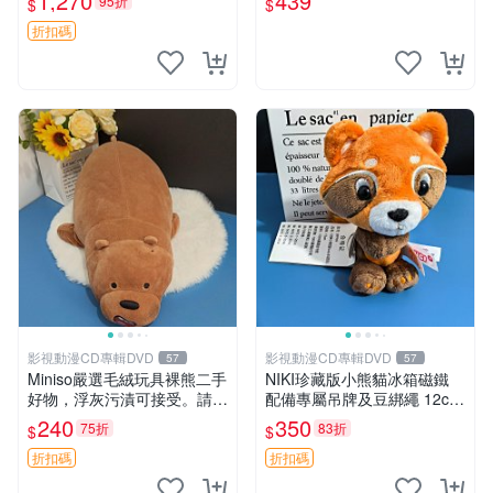
1,270
439
95折
$
$
搖鈴
折扣碼
影視動漫CD專輯DVD
影視動漫CD專輯DVD
57
57
Miniso嚴選毛絨玩具裸熊二手
NIKI珍藏版小熊貓冰箱磁鐵
好物，浮灰污漬可接受。請詳
配備專屬吊牌及豆綁繩 12cm
閱照片再下單，售出不退不
廢品嚴選 好評推薦 小熊貓冰
240
350
75折
83折
$
$
換。全新品相收藏推薦。 裸
箱貼 磁鐵掛件 冰箱飾品
熊 毛絨玩具 收藏
折扣碼
折扣碼