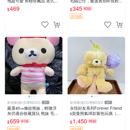
地超可愛 剪標珍藏品 老式毛
毛絨公仔，嚴選實拍即視粉絲
巾質地 安撫熊 款式
必買 公仔紙箱氣泡膜精心包
469
345
83折
$
$
裝快速發貨 輕松熊 公仔 雞毛
絨
折扣碼
影視動漫CD專輯DVD
影視動漫CD專輯DVD
57
57
嚴選40㎝條紋熊妹，輕微浮
永恆好友系列Forever Friend
灰仍適合收藏賞玩 熊妹 毛絨
s賀曼熊氣球款紫色玩偶（鼻
玩具 浮雕熊
子稍有磨損） 中古玩具 氣球
659
1,450
91折
95折
$
$
熊 玩偶
折扣碼
折扣碼