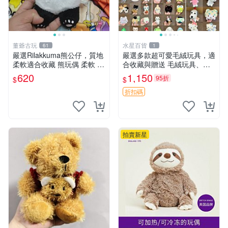
董爺古玩
水星百貨
61
1
嚴選Rilakkuma熊公仔，質地
嚴選多款超可愛毛絨玩具，適
柔軟適合收藏 熊玩偶 柔軟 公
合收藏與贈送 毛絨玩具、抱
仔 收藏
枕、公仔
620
1,150
95折
$
$
折扣碼
拍賣新星