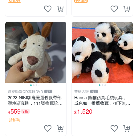
影視動漫CD專輯DVD
董爺古玩
57
61
2023 NIKI馴鹿嚴選舊款臀部
Hansa 熊貓仿真毛絨玩具，
顆粒顯真跡，111號推薦珍藏
成色如一推薦收藏，拍下無疑
品 馴鹿 舊款 尾巴顆粒
心 熊貓 毛絨玩具 收藏
559
1,520
9折
$
$
折扣碼