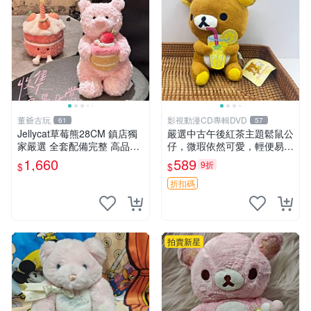
董爺古玩
影視動漫CD專輯DVD
61
57
Jellycat草莓熊28CM 鎮店獨
嚴選中古午後紅茶主題鬆鼠公
家嚴選 全套配備完整 高品質
仔，微瑕依然可愛，輕便易運
收藏好物 紋章 玩具熊 定制熊
送 二手收藏推薦 工廠直營 快
1,660
589
9折
$
$
遞到府 中古 玩偶 公仔
折扣碼
拍賣新星