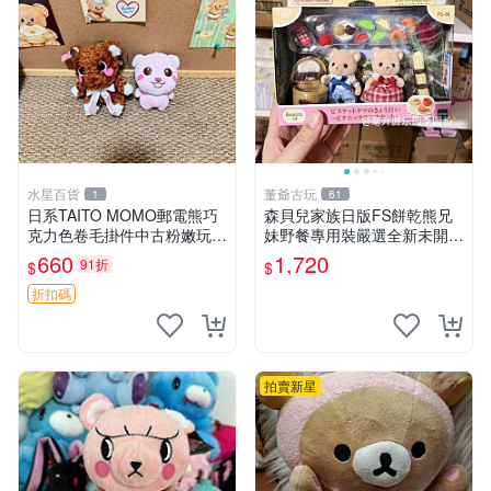
水星百貨
董爺古玩
1
61
日系TAITO MOMO郵電熊巧
森貝兒家族日版FS餅乾熊兄
克力色卷毛掛件中古粉嫩玩偶
妹野餐專用裝嚴選全新未開
微瑕推薦 postpet momo 郵
封，包含兩組大童款紙盒裝，
660
1,720
91折
$
$
電熊 中古玩偶
適合收藏與分享。 餅乾熊兄
妹、野餐、收藏
折扣碼
拍賣新星