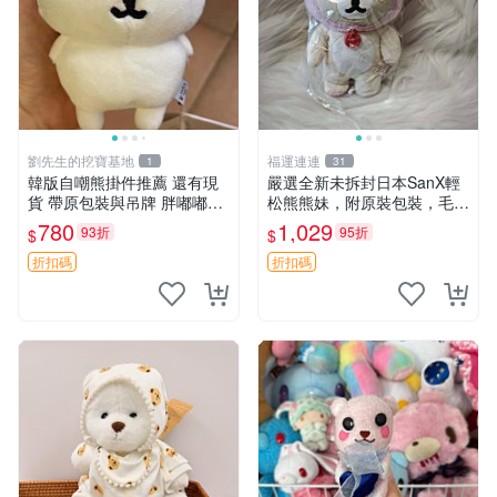
劉先生的挖寶基地
福運連連
1
31
韓版自嘲熊掛件推薦 還有現
嚴選全新未拆封日本SanX輕
貨 帶原包裝與吊牌 胖嘟嘟超
松熊熊妹，附原裝包裝，毛絨
可愛 毛絨手感佳 小熊掛件 自
質地極佳，細膩可愛，推薦收
780
1,029
93折
95折
$
$
嘲抱枕 小熊抱枕
藏兼送禮，適合女性好友或家
人，限量釋出。鬆熊、熊玩
折扣碼
折扣碼
偶、收藏品