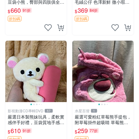
豆袋小熊，臀部與四肢俱全，
毛絨公仔 色澤新鮮 微小瑕疵
坐高11公分，附原盒與吊牌
可收藏 中古 安撫熊 條紋公仔
660
369
91折
84折
$
$
收藏。藍鼻子小熊，值得擁有
玩具 憶熊
折扣碼
折扣碼
影視動漫CD專輯DVD
水星百貨
57
1
嚴選日本製熊妹玩具，柔軟實
嚴選可愛粉紅草莓熊手提包，
感伴手好禮，豆袋質地手感
附草莓掛件超吸睛 草莓熊手
佳，抱枕小熊 recom 推薦 白
提包 草莓掛件 可愛portunes
610
259
91折
77折
$
$
色豆袋 玩具
e
折扣碼
折扣碼