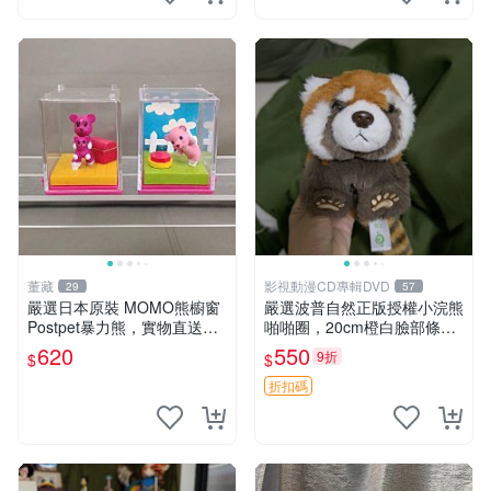
董藏
影視動漫CD專輯DVD
29
57
嚴選日本原裝 MOMO熊櫥窗
嚴選波普自然正版授權小浣熊
Postpet暴力熊，實物直送新
啪啪圈，20cm橙白臉部條紋
臺灣。MOMO熊 暴力熊 熊貓
清晰，毛絨超萌贈品推薦。
620
550
9折
$
$
櫥窗
小浣熊 波普 圈環
折扣碼