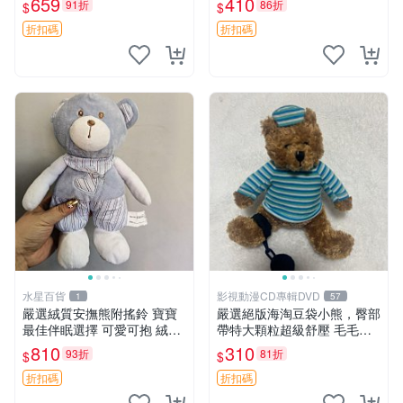
659
410
91折
86折
$
$
約克豆豆眼安撫巾 數碼豆豆
共賞。 麋鹿 豆袋 毛茸玩具
眼
折扣碼
折扣碼
水星百貨
影視動漫CD專輯DVD
1
57
嚴選絨質安撫熊附搖鈴 寶寶
嚴選絕版海淘豆袋小熊，臀部
最佳伴眠選擇 可愛可抱 絨毛
帶特大顆粒超級舒壓 毛毛摸
玩具 安撫熊 嬰兒用
起來格外順滑適合收藏 100%
810
310
93折
81折
$
$
棉質 豆袋枕 豆袋、抱枕、小
熊
折扣碼
折扣碼