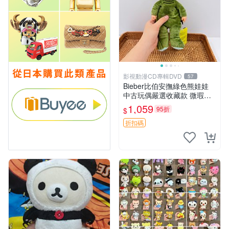
影視動漫CD專輯DVD
57
Bieber比伯安撫綠色熊娃娃
中古玩偶嚴選收藏款 微瑕輕
度使用 Bieber綠熊娃娃 中古
1,059
95折
$
玩偶 微瑕
折扣碼