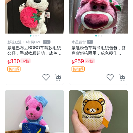
影視動漫CD專輯DVD
水星百貨
57
1
嚴選巴布豆BOBO草莓款毛絨
嚴選粉色草莓熊毛絨包包，雙
公仔，手感軟糯超萌，成色優
肩背斜挎兩用，成色極佳 精
良適合作為收藏品或包包配
準關鍵詞：草莓熊 包包 毛絨
330
259
82折
77折
$
$
飾。可視頻確認詳情。 巴布
豆 BOBO 草莓 毛絨公仔 收藏
折扣碼
折扣碼
包配飾