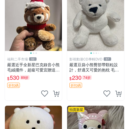
福和二手市場
影視動漫CD專輯DVD
32
57
嚴選近乎全新星巴克錄音小熊
嚴選豆袋小熊臀部帶顆粒設
毛絨擺件，超級可愛宜贈送掛
計，舒適又可愛的抱枕 毛絨
飾 錄音小熊 毛絨擺件 贈品
抱枕、臀部按摩、坐墊
530
230
89折
74折
$
$
折扣碼
折扣碼
拍賣新星