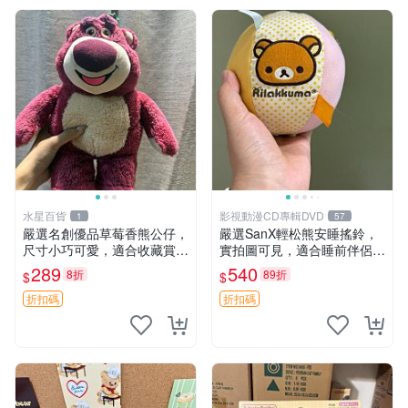
水星百貨
影視動漫CD專輯DVD
1
57
嚴選名創優品草莓香熊公仔，
嚴選SanX輕松熊安睡搖鈴，
尺寸小巧可愛，適合收藏賞玩
實拍圖可見，適合睡前伴侶，
30cm 玩具 公仔 草莓熊
Picks安撫好物 0325 懸吊 電
289
540
8折
89折
$
$
腦
折扣碼
折扣碼