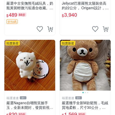
嚴選中古安撫熊毛絨玩具，奶
Jellycat巴塞羅熊太陽裝坐高
瓶黃斑輕微污垢適合收藏。默
約22公分， Origami設計，來
認兩日發貨，全國快遞隨機派
自越南。嚴選 Recommendat
489
3,940
88折
$
$
送。 成色如圖可放心購買，
ion！巴塞羅、 Origami熊、J
輕微瑕疵和臟污不影響使用。
elly
折扣碼
安撫熊 中古玩偶 毛
拍賣新星
拍賣新星
福運連連
福運連連
31
31
嚴選Nagano自嘲熊笑臉手
嚴選幾乎全新M款鬆熊，毛絨
玉，全新未開封，發貨前視頻
質地柔軟，尺寸30公分，做
確認，海南 廣西 貴州 嚴選N
工精緻可愛，適合收藏或贈送
820
1,569
93折
95折