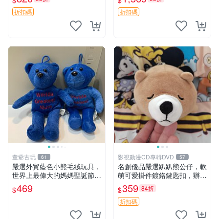
$
$
agano自嘲熊笑臉手玉，全新
親友。中古使用痕跡，手感依
未開封，發貨前視頻確認，四
然優良。 鬆熊 嬰熊 毛玩偶
折扣碼
折扣碼
川 重慶 內
董爺古玩
影視動漫CD專輯DVD
61
57
嚴選外貿藍色小熊毛絨玩具，
名創優品嚴選趴趴熊公仔，軟
世界上最偉大的媽媽聖誕節推
萌可愛掛件鍍鉻鍵匙扣，辦公
薦禮物 五角星 兒童玩具 母親
放松好選擇 趴趴熊 鍍鉻鍵匙
469
359
84折
$
$
節
扣 萬用掛件
折扣碼