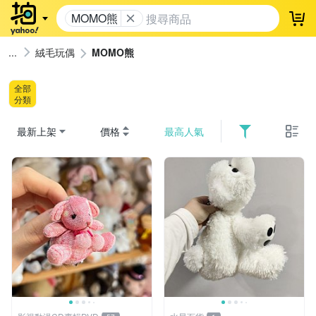
MOMO熊
登
絨毛玩偶
MOMO熊
全部
分類
最新上架
價格
最高人氣