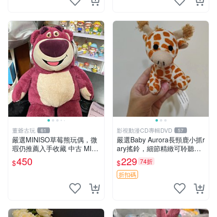
董爺古玩
影視動漫CD專輯DVD
61
57
嚴選MINISO草莓熊玩偶，微
嚴選Baby Aurora長頸鹿小抓r
瑕仍推薦入手收藏 中古 MINI
ary搖鈴，細節精緻可聆聽清
SO 草莓熊 玩具 收藏
脆鈴音 軟萌可愛 定制紀念 金
450
229
74折
$
$
屬搖鈴 新手媽咪推薦 長頸鹿
抓rary 搖鈴
折扣碼