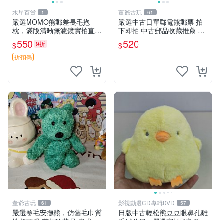
水星百貨
董爺古玩
1
61
嚴選MOMO熊郵差長毛抱
嚴選中古日單郵電熊郵票 拍
枕，滿版清晰無濾鏡實拍直
下即拍 中古郵品收藏推薦 郵
銷。每周新品到貨，不容錯
票 郵電熊 日本
550
520
9折
$
$
過！ 郵差熊 長毛 抱枕
折扣碼
董爺古玩
影視動漫CD專輯DVD
61
57
嚴選卷毛安撫熊，仿舊毛巾質
日版中古輕松熊豆豆眼鼻孔雞