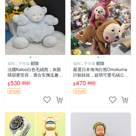
福和二手市場
福和二手市場
32
32
法國Kaloo白色毛絨熊，灰眼
嚴選日本海淘白熊Omokuma
睛甜蜜笑容，適合安撫逗趣可
許願娃娃，超萌可愛毛絨公仔
愛，柔軟面料手感佳。14 白
推薦收藏 白熊 Omokuma 毛
530
470
89折
88折
$
$
色安撫熊 毛絨玩具 寶寶逗樂
絨玩具 偽裝娃娃 玩具擺飾
具
折扣碼
折扣碼