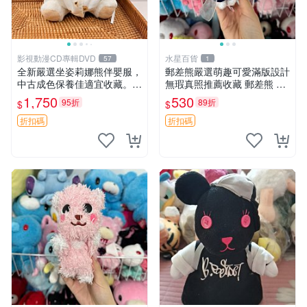
影視動漫CD專輯DVD
水星百貨
57
1
全新嚴選坐姿莉娜熊伴嬰服，
郵差熊嚴選萌趣可愛滿版設計
中古成色保養佳適宜收藏。無
無瑕真照推薦收藏 郵差熊 熊
盒子但品質完好，快速出貨。
抱枕 紅薯啵啵間
1,750
530
95折
89折
$
$
建議入手！ 中古 玩偶 滬漫
折扣碼
折扣碼