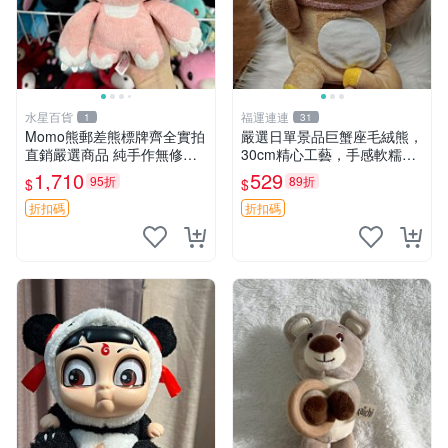
水星百貨
福運連連
1
31
Momo熊郵差熊標牌齊全實拍
嚴選日單景品巨蟹座毛絨熊，
直銷嚴選商品 純手作無修圖
30cm精心工藝，手感軟糯推
可收藏 郵差熊 Momo熊 標牌
薦收藏送人 巨蟹座 毛絨玩具
1,710
529
95折
89折
$
$
商品
精緻做工
折扣碼
折扣碼