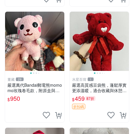
董藏
水星百貨
29
1
嚴選萬代Bandai郵電熊momo
嚴選高質感豆袋熊，蓬鬆厚實
mo玫瑰卷毛款，附原盒與吊
更添溫暖，適合收藏與休憩。
牌，粉嫩可愛入手即柔軟～
前胸填充飽滿，背部亦具優雅
950
459
87折
$
$
玫瑰卷毛 郵電熊 正品
設計。 豆袋熊 保暖 溫柔 蓬
松
折扣碼