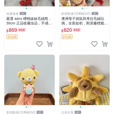
福運連連
影視動漫CD專輯DVD
31
57
嚴選 sanx 櫻桃妹妹毛絨熊，
澳洲母子袋鼠與考拉毛絨玩
30cm 正品收藏佳品，手感極
偶，全新如初，附原廠標籤，
軟，適合贈送與收藏 櫻桃妹
手感極軟，適合贈送親朋好
869
820
94折
93折
$
$
妹、sanx、毛絨熊
友。袋鼠與考拉正版，精緻尺
寸，適合作為收藏或家飾擺
折扣碼
折扣碼
設，增添暖意。 母子、袋
鼠、
影視動漫CD專輯DVD
古色古香
57
41