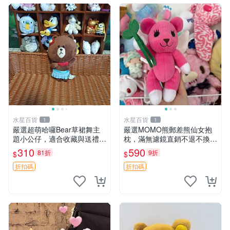
水星百貨
水星百貨
1
1
嚴選超萌哈囉Bear草裙舞主
嚴選MOMO熊郵差熊仙女抱
題小公仔，適合收藏與送禮 1
枕，滿無濾鏡直銷不退不換
00 克 哈囉Bear 草裙舞
經典造型可愛必備 紅薯啵啵
310
590
81折
9折
$
$
間抱枕 抱枕 時尚
折扣碼
折扣碼