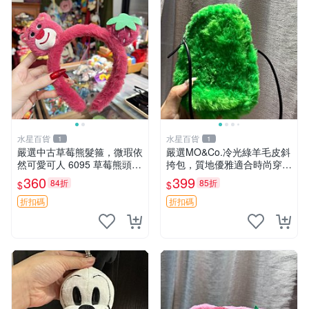
水星百貨
水星百貨
1
1
嚴選中古草莓熊髮箍，微瑕依
嚴選MO&Co.冷光綠羊毛皮斜
然可愛可人 6095 草莓熊頭飾
挎包，質地優雅適合時尚穿搭
中古髮圈 熊寶 寶寶 娃娃熊髮
冷光綠 皮包 斜挎包
360
399
84折
85折
$
$
箍 中古收藏 玩具髮夾
折扣碼
折扣碼