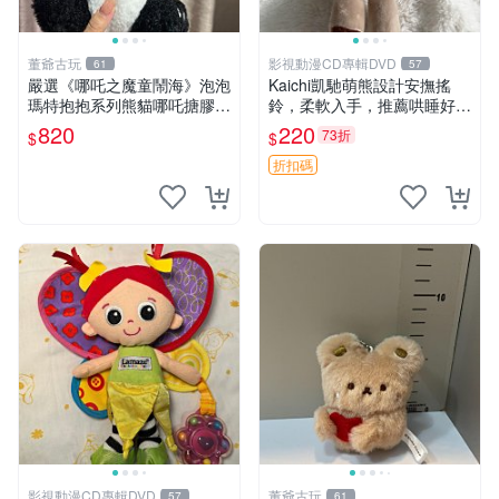
董爺古玩
影視動漫CD專輯DVD
61
57
嚴選《哪吒之魔童鬧海》泡泡
Kaichi凱馳萌熊設計安撫搖
瑪特抱抱系列熊貓哪吒搪膠臉
鈴，柔軟入手，推薦哄睡好選
毛絨， STATE：如圖顯示 哪
擇 熊公仔 安撫玩具 喂食環
820
220
73折
$
$
吒 毛絨公仔 泡泡瑪特
折扣碼
影視動漫CD專輯DVD
董爺古玩
57
61