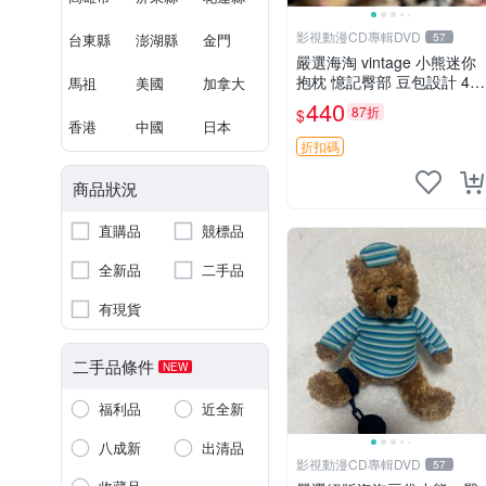
影視動漫CD專輯DVD
台東縣
澎湖縣
金門
57
嚴選海淘 vintage 小熊迷你
抱枕 憶記臀部 豆包設計 4c
馬祖
美國
加拿大
m 高 推薦收藏 迷你豆包小
440
87折
$
熊、高臀部、豆袋抱枕
香港
中國
日本
折扣碼
商品狀況
直購品
競標品
全新品
二手品
有現貨
二手品條件
NEW
福利品
近全新
八成新
出清品
影視動漫CD專輯DVD
57