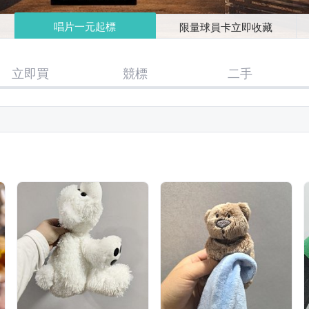
唱片一元起標
限量球員卡立即收藏
立即買
競標
二手