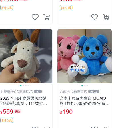
加熱，適合各個年齡層，冷
吊牌收藏。藍鼻子小熊，值
暖兩用享受抱抱樂趣，不容
得擁有 玩具 憶熊
折扣碼
折扣碼
錯過嚴選好物 溫暖 冷感
影視動漫CD專輯DVD
台南卡拉貓專賣店
57
5902
2023 NIKI馴鹿嚴選舊款臀
台南卡拉貓專賣店 MOMO
部顆粒顯真跡，111號推薦
熊 娃娃 玩偶 娃娃 粉色 藍色
珍藏品 馴鹿 舊款 尾巴顆粒
2色分售
559
190
9折
$
$
折扣碼