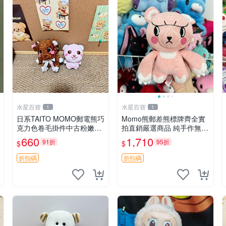
水星百貨
水星百貨
1
1
日系TAITO MOMO郵電熊巧
Momo熊郵差熊標牌齊全實
克力色卷毛掛件中古粉嫩玩
拍直銷嚴選商品 純手作無修
偶微瑕推薦 postpet momo
圖可收藏 郵差熊 Momo熊
660
1,710
91折
95折
$
$
郵電熊 中古玩偶
標牌 商品
折扣碼
折扣碼