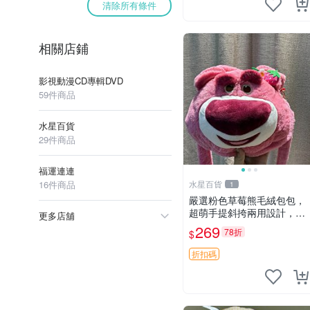
清除所有條件
相關店鋪
影視動漫CD專輯DVD
59件商品
水星百貨
29件商品
福運連連
16件商品
水星百貨
1
嚴選粉色草莓熊毛絨包包，
超萌手提斜挎兩用設計，成
更多店舖
色上佳容量大 粉紅草莓 毛
269
78折
$
絨包 超大容量
折扣碼