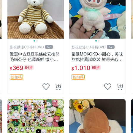
影視動漫CD專輯DVD
影視動漫CD專輯DVD
57
57
嚴選中古豆豆眼條紋安撫熊
嚴選MOKOKO小甜心，美味
毛絨公仔 色澤新鮮 微小瑕
甜點推薦試吃裝 鮮果夾心糖
疵可收藏 中古 安撫熊 條紋
果，甜蜜滋味享不停 薄荷草
369
1,010
84折
95折
$
$
公仔
莓 奶油心 60粒 mini小甜心
糖果，水果味夾心零食裝 心
折扣碼
折扣碼
形糖果 60