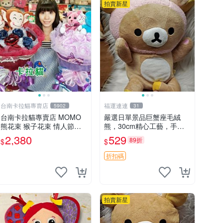
拍賣新星
台南卡拉貓專賣店
福運連連
5902
31
台南卡拉貓專賣店 MOMO
嚴選日單景品巨蟹座毛絨
熊花束 猴子花束 情人節禮
熊，30cm精心工藝，手感
物 二選一 可繡字 可今天寄
軟糯推薦收藏送人 巨蟹座
2,380
529
89折
$
$
明天到
毛絨玩具 精緻做工
折扣碼
拍賣新星