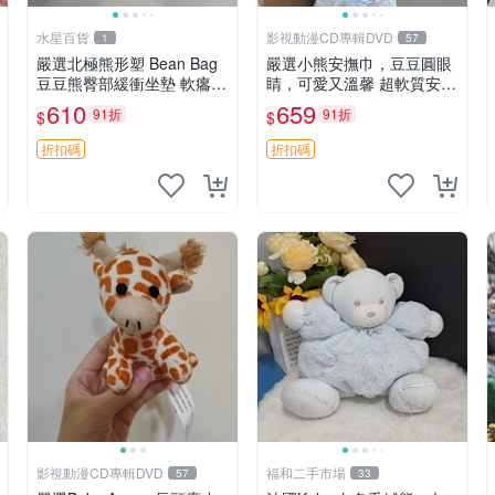
水星百貨
影視動漫CD專輯DVD
1
57
嚴選北極熊形塑 Bean Bag
嚴選小熊安撫巾，豆豆圓眼
豆豆熊臀部緩衝坐墊 軟癟癟
睛，可愛又溫馨 超軟質安撫
舒壓設計 保暖又實用 適合
巾，豆豆設計，哄睡好幫手
610
659
91折
91折
$
$
久坐放松 推薦居家使用 RU
約克豆豆眼安撫巾 數碼豆豆
SS系列 豆豆熊屁屁坐墊 3D
眼
折扣碼
折扣碼
顆粒結構
影視動漫CD專輯DVD
福和二手市場
57
33