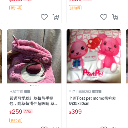
藏。艾米記者 毛絨公仔 超
萌玩偶
折扣碼
折扣碼
水星百貨
Y1711989293
1
883
嚴選可愛粉紅草莓熊手提
全新Post pet momo熊抱枕
包，附草莓掛件超吸睛 草莓
約35x30cm
熊手提包 草莓掛件 可愛port
259
399
77折
$
$
unese
折扣碼