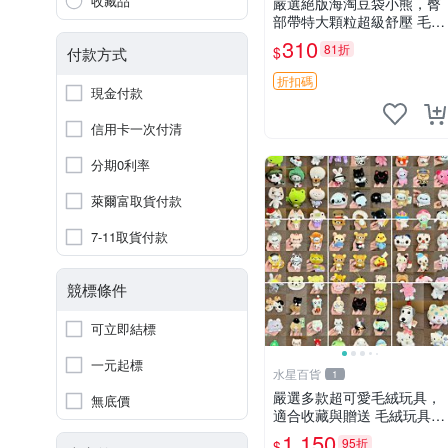
收藏品
嚴選絕版海淘豆袋小熊，臀
部帶特大顆粒超級舒壓 毛毛
摸起來格外順滑適合收藏 10
310
81折
$
付款方式
0%棉質 豆袋枕 豆袋、抱
枕、小熊
折扣碼
現金付款
信用卡一次付清
分期0利率
萊爾富取貨付款
7-11取貨付款
競標條件
可立即結標
一元起標
水星百貨
1
嚴選多款超可愛毛絨玩具，
無底價
適合收藏與贈送 毛絨玩具、
抱枕、公仔
1,150
95折
$