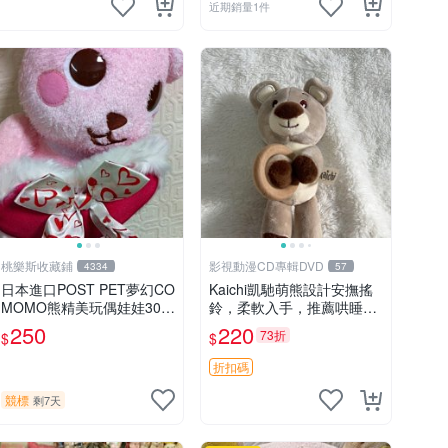
近期銷量1件
桃樂斯收藏鋪
影視動漫CD專輯DVD
4334
57
日本進口POST PET夢幻CO
Kaichi凱馳萌熊設計安撫搖
MOMO熊精美玩偶娃娃30c
鈴，柔軟入手，推薦哄睡好
m
選擇 熊公仔 安撫玩具 喂食
250
220
73折
$
$
環
折扣碼
競標
剩7天