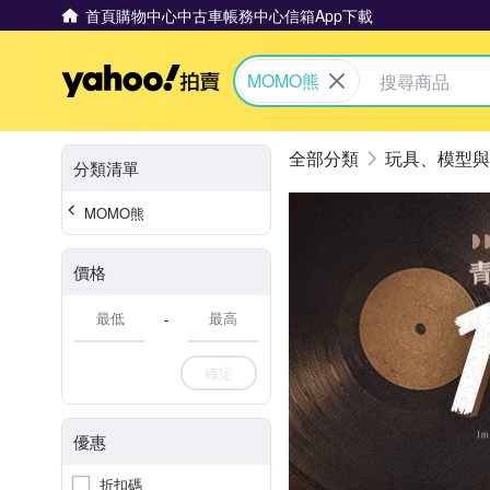
首頁
購物中心
中古車
帳務中心
信箱
App下載
Yahoo拍賣
MOMO熊
玩具、模型與
分類清單
MOMO熊
價格
-
確定
優惠
折扣碼