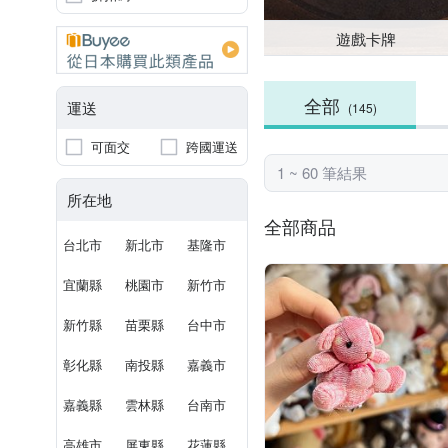
遊戲卡牌
全部
運送
(145)
可面交
跨國運送
1 ~ 60 筆結果
所在地
全部商品
台北市
新北市
基隆市
宜蘭縣
桃園市
新竹市
新竹縣
苗栗縣
台中市
彰化縣
南投縣
嘉義市
嘉義縣
雲林縣
台南市
高雄市
屏東縣
花蓮縣