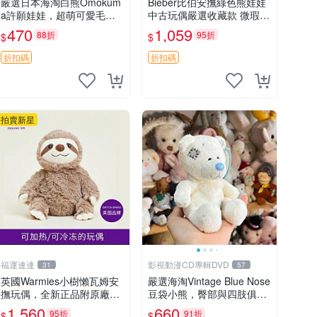
嚴選日本海淘白熊Omokum
Bieber比伯安撫綠色熊娃娃
a許願娃娃，超萌可愛毛絨
中古玩偶嚴選收藏款 微瑕輕
公仔推薦收藏 白熊 Omoku
度使用 Bieber綠熊娃娃 中
470
1,059
88折
95折
$
$
ma 毛絨玩具 偽裝娃娃 玩具
古玩偶 微瑕
擺飾
折扣碼
折扣碼
拍賣新星
福運連連
影視動漫CD專輯DVD
31
57
英國Warmies小樹懶瓦姆安
嚴選海淘Vintage Blue Nose
撫玩偶，全新正品附原廠吊
豆袋小熊，臀部與四肢俱
牌與防塵袋，內藏薰衣草可
全，坐高11公分，附原盒與
1,560
660
95折
91折
$
$