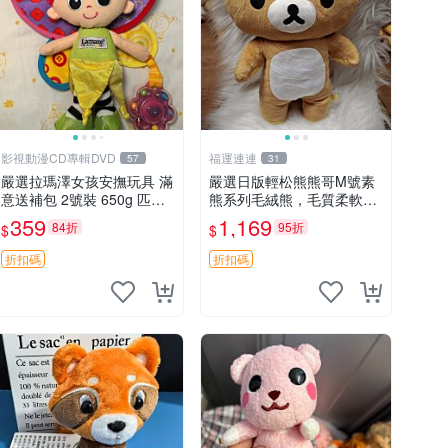
影視動漫CD專輯DVD
福運連連
57
31
嚴選拉瑪澤女孩安撫玩具 滿
嚴選日版輕松熊熊哥M號素
意送補包 2號裝 650g 匹配
熊系列毛絨熊，毛質柔軟，
嬰幼童舒壓好伴侶 女孩專用
精緻可愛，尺寸35cm，保
359
1,169
84折
95折
$
$
安心選擇 安撫玩偶 衝包 玩
存狀態優異。收藏或贈送皆
具
為佳選。 中古 毛絨熊 毛玩
折扣碼
折扣碼
偶