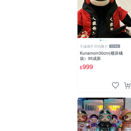
不議價不另拍圖片
1114
Kunamom30cm(櫃床橘
袋）95成新
999
$