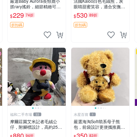
嚴選Baby Aurora長頸鹿小
法國Kaloo白色毛絨熊，灰
抓rary搖鈴，細節精緻可聆
眼睛甜蜜笑容，適合安撫逗
聽清脆鈴音 軟萌可愛 定制
趣可愛，柔軟面料手感佳。
229
530
74折
89折
$
$
紀念 金屬搖鈴 新手媽咪推
14 白色安撫熊 毛絨玩具 寶
薦 長頸鹿 抓rary 搖鈴
寶逗樂具
折扣碼
折扣碼
福和二手市場
水星百貨
33
1
摩爾莊園艾米記者毛絨公
嚴選海淘Soft萌系母子熊
仔，附腳標設計，高約25公
包，前袋設計更便攜推薦收
分，全新未拆封，限量珍
藏 母子熊 軟綿綿 包包
880
350
94折
83折
$
$