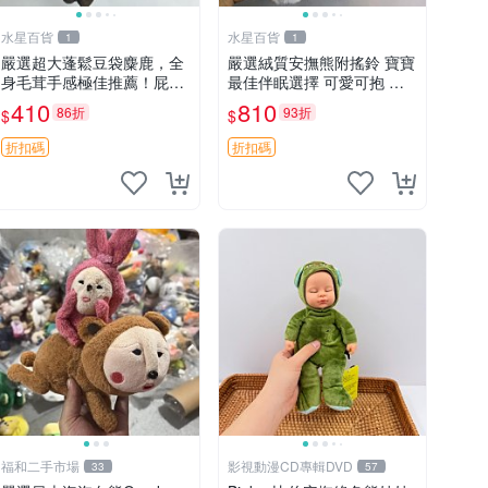
水星百貨
水星百貨
1
1
嚴選超大蓬鬆豆袋麋鹿，全
嚴選絨質安撫熊附搖鈴 寶寶
身毛茸手感極佳推薦！屁股
最佳伴眠選擇 可愛可抱 絨
與四肢填充均勻，適合收藏
毛玩具 安撫熊 嬰兒用
410
810
86折
93折
$
$
與孩童共賞。 麋鹿 豆袋 毛
茸玩具
折扣碼
折扣碼
福和二手市場
影視動漫CD專輯DVD
33
57