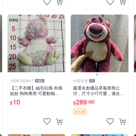
Y2067503817
水星百貨
167
1
【二手衣櫃】絨毛玩偶 布偶
嚴選名創優品草莓香熊公
娃娃 狗狗專用 可愛動物系
仔，尺寸小巧可愛，適合收
列 耐咬耐磨玩具 玩偶 粉紅
藏賞玩 30cm 玩具 公仔 草
10
289
8折
$
$
熊寵物玩具 1120929
莓熊
折扣碼