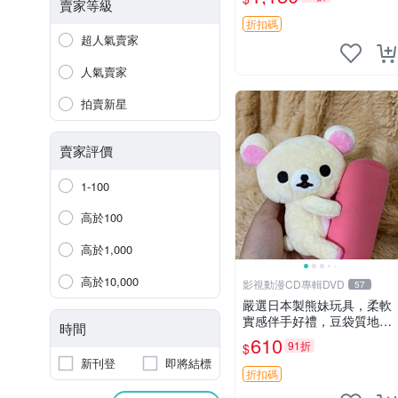
賣家等級
折扣碼
超人氣賣家
人氣賣家
拍賣新星
賣家評價
1-100
高於100
高於1,000
高於10,000
影視動漫CD專輯DVD
57
嚴選日本製熊妹玩具，柔軟
實感伴手好禮，豆袋質地手
時間
感佳，抱枕小熊 recom 推薦
610
91折
$
白色豆袋 玩具
新刊登
即將結標
折扣碼