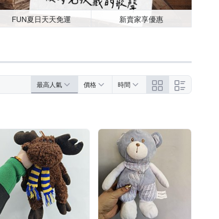
FUN夏日天天免運
新賣家享優惠
最高人氣
價格
時間