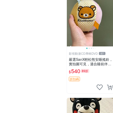
影視動漫CD專輯DVD
57
嚴選SanX輕松熊安睡搖鈴，
實拍圖可見，適合睡前伴
侶， Picks安撫好物 0325
540
89折
$
懸吊 電腦
折扣碼