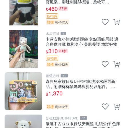
寶風采，腳肚刺繡M標識，柔軟可
MACHINE WASH。國寶 M豆 玩偶 公仔
460
87折
$
折扣碼
競標
剩4162天
水星百貨
1
卡露安撫小熊8號舒壓袋 黃點瑕疪局部 適
合療癒收藏 撫慰身心 美肌養護 放鬆好物
310
81折
$
折扣碼
競標
剩4162天
董爺古玩
61
森貝兒家族日版DF棉棉鼠洗澡水嚴選新
品，附贈棉棉鼠媽媽與嬰兒及配件。-
paper盒裝，輕便設計方便攜帶。 棉棉鼠
1,370
$
棉玩 公仔
競標
剩4162天
影視動漫CD專輯DVD
57
嚴選中古豆豆眼條紋安撫熊 毛絨公仔 色澤