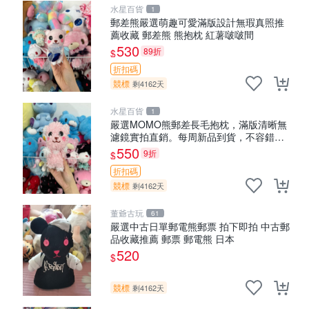
水星百貨
1
郵差熊嚴選萌趣可愛滿版設計無瑕真照推
薦收藏 郵差熊 熊抱枕 紅薯啵啵間
530
89折
$
折扣碼
競標
剩4162天
水星百貨
1
嚴選MOMO熊郵差長毛抱枕，滿版清晰無
濾鏡實拍直銷。每周新品到貨，不容錯
過！ 郵差熊 長毛 抱枕
550
9折
$
折扣碼
競標
剩4162天
董爺古玩
61
嚴選中古日單郵電熊郵票 拍下即拍 中古郵
品收藏推薦 郵票 郵電熊 日本
520
$
競標
剩4162天