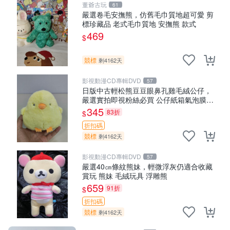
董爺古玩
61
嚴選卷毛安撫熊，仿舊毛巾質地超可愛 剪
標珍藏品 老式毛巾質地 安撫熊 款式
469
$
競標
剩4162天
影視動漫CD專輯DVD
57
日版中古輕松熊豆豆眼鼻孔雞毛絨公仔，
嚴選實拍即視粉絲必買 公仔紙箱氣泡膜精
心包裝快速發貨 輕松熊 公仔 雞毛絨
345
83折
$
折扣碼
競標
剩4162天
影視動漫CD專輯DVD
57
嚴選40㎝條紋熊妹，輕微浮灰仍適合收藏
賞玩 熊妹 毛絨玩具 浮雕熊
659
91折
$
折扣碼
競標
剩4162天