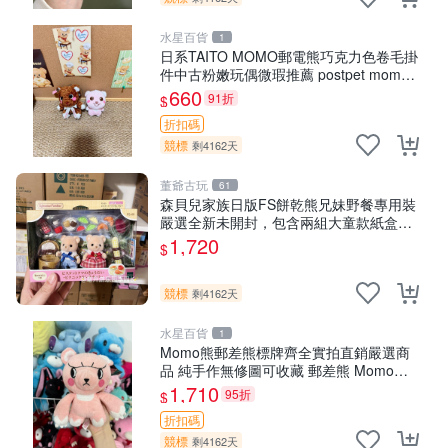
水星百貨
1
日系TAITO MOMO郵電熊巧克力色卷毛掛
件中古粉嫩玩偶微瑕推薦 postpet momo
郵電熊 中古玩偶
660
91折
$
折扣碼
競標
剩4162天
董爺古玩
61
森貝兒家族日版FS餅乾熊兄妹野餐專用裝
嚴選全新未開封，包含兩組大童款紙盒
裝，適合收藏與分享。 餅乾熊兄妹、野
1,720
$
餐、收藏
競標
剩4162天
水星百貨
1
Momo熊郵差熊標牌齊全實拍直銷嚴選商
品 純手作無修圖可收藏 郵差熊 Momo熊
標牌 商品
1,710
95折
$
折扣碼
競標
剩4162天