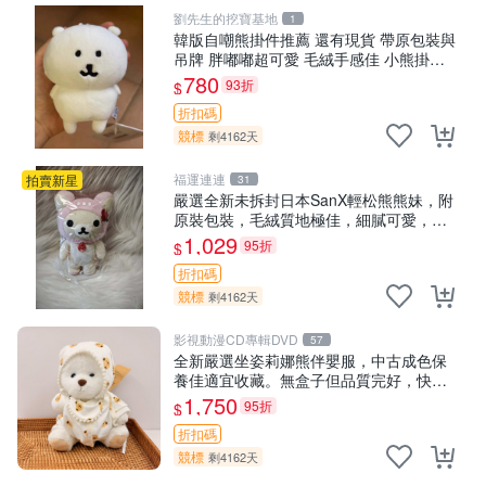
劉先生的挖寶基地
1
韓版自嘲熊掛件推薦 還有現貨 帶原包裝與
吊牌 胖嘟嘟超可愛 毛絨手感佳 小熊掛件
自嘲抱枕 小熊抱枕
780
93折
$
折扣碼
競標
剩4162天
福運連連
拍賣新星
31
嚴選全新未拆封日本SanX輕松熊熊妹，附
原裝包裝，毛絨質地極佳，細膩可愛，推
薦收藏兼送禮，適合女性好友或家人，限
1,029
95折
$
量釋出。鬆熊、熊玩偶、收藏品
折扣碼
競標
剩4162天
影視動漫CD專輯DVD
57
全新嚴選坐姿莉娜熊伴嬰服，中古成色保
養佳適宜收藏。無盒子但品質完好，快速
出貨。建議入手！ 中古 玩偶 滬漫
1,750
95折
$
折扣碼
競標
剩4162天