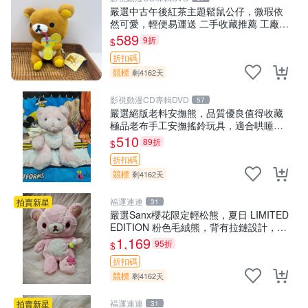
嚴選中古午後紅茶主題鬆鼠公仔，微瑕依
然可愛，輕便易運送 二手收藏推薦 工廠直
營 快遞到府 中古 玩偶 公仔
589
9折
$
折扣碼
競標
剩4162天
影視動漫CD專輯DVD
57
嚴選絕版老料安撫熊，品質優良值得收藏
極品老布手工安撫搖鈴玩具，適合哄睡寶
貝 超柔老料搖鈴熊，專為孩子設計的安心
510
89折
$
伴護 推薦絕版老布製工藝搖鈴熊，可當作
折扣碼
童
競標
剩4162天
福運連連
拍賣新星
31
嚴選Sanx櫻花限定輕松熊，夏日 LIMITED
EDITION 粉色毛絨熊，背有拉鏈設計，肚
內填充豆袋，精致工藝呈現，狀態如新，
1,169
95折
$
適合收藏與送人 櫻花、
折扣碼
競標
剩4162天
福運連連
拍賣新星
31