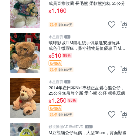
成員直推收藏 長毛熊 柔軟熊抱枕 55公分
1,160
$
競標
剩4162天
水星百貨
1
環球影城TIM熊毛絨手偶嚴選安撫玩具，
成色佳微瑕疵，贈小禮物超值優惠 TIM熊
毛絨手偶 安撫 toy 嚴選
510
89折
$
折扣碼
競標
剩4162天
水星百貨
1
2014年產日本Nici專櫃正品愛心熊公仔，
25公分無吊牌全新 愛心熊 公仔 熊抱玩偶
1,250
95折
$
折扣碼
競標
剩4162天
影視動漫CD專輯DVD
57
M豆熊貓公仔玩偶，大型35cm，背面顯國