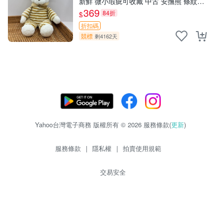
新鮮 微小瑕疵可收藏 中古 安撫熊 條紋公
仔
369
84折
$
折扣碼
競標
剩4162天
Yahoo台灣電子商務 版權所有 © 2026 服務條款(
更新
)
服務條款
|
隱私權
|
拍賣使用規範
交易安全