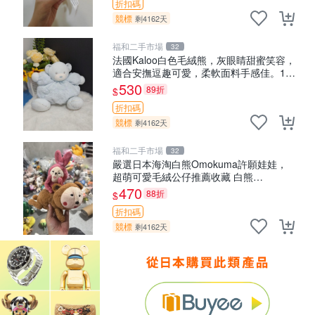
折扣碼
競標
剩4162天
福和二手市場
32
法國Kaloo白色毛絨熊，灰眼睛甜蜜笑容，
適合安撫逗趣可愛，柔軟面料手感佳。14
白色安撫熊 毛絨玩具 寶寶逗樂具
530
89折
$
折扣碼
競標
剩4162天
福和二手市場
32
嚴選日本海淘白熊Omokuma許願娃娃，
超萌可愛毛絨公仔推薦收藏 白熊
Omokuma 毛絨玩具 偽裝娃娃 玩具擺飾
470
88折
$
折扣碼
競標
剩4162天