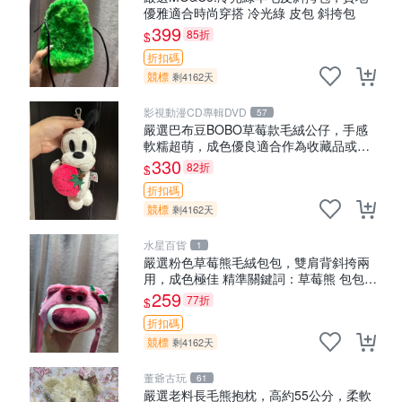
優雅適合時尚穿搭 冷光綠 皮包 斜挎包
399
85折
$
折扣碼
競標
剩4162天
影視動漫CD專輯DVD
57
嚴選巴布豆BOBO草莓款毛絨公仔，手感
軟糯超萌，成色優良適合作為收藏品或包
包配飾。可視頻確認詳情。 巴布豆 BOBO
330
82折
$
草莓 毛絨公仔 收藏 包配飾
折扣碼
競標
剩4162天
水星百貨
1
嚴選粉色草莓熊毛絨包包，雙肩背斜挎兩
用，成色極佳 精準關鍵詞：草莓熊 包包
毛絨
259
77折
$
折扣碼
競標
剩4162天
董爺古玩
61
嚴選老料長毛熊抱枕，高約55公分，柔軟