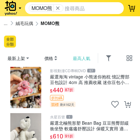
MOMO熊
登
絨毛玩偶
MOMO熊
全部
分類
最新上架
價格
最高人氣
影視動漫CD專輯DVD
57
嚴選海淘 vintage 小熊迷你抱枕 憶記臀部
豆包設計 4cm 高 推薦收藏 迷你豆包小
熊、高臀部、豆袋抱枕
440
87折
$
折扣碼
競標
剩4162天
水星百貨
1
嚴選北極熊形塑 Bean Bag 豆豆熊臀部緩
衝坐墊 軟癟癟舒壓設計 保暖又實用 適合
久坐放松 推薦居家使用 RUSS系列 豆豆熊
610
91折
$
屁屁坐墊 3D顆粒結構