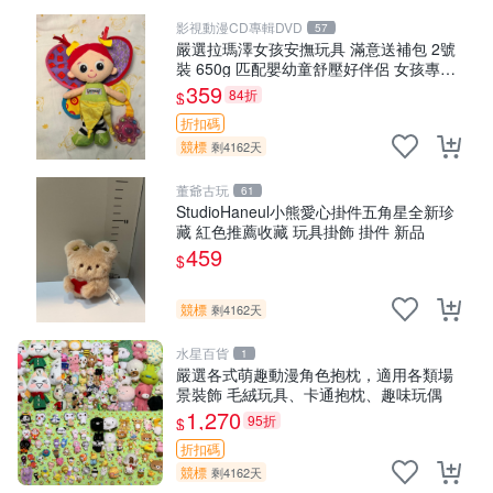
影視動漫CD專輯DVD
57
嚴選拉瑪澤女孩安撫玩具 滿意送補包 2號
裝 650g 匹配嬰幼童舒壓好伴侶 女孩專用
安心選擇 安撫玩偶 衝包 玩具
359
84折
$
折扣碼
競標
剩4162天
董爺古玩
61
StudioHaneul小熊愛心掛件五角星全新珍
藏 紅色推薦收藏 玩具掛飾 掛件 新品
459
$
競標
剩4162天
水星百貨
1
嚴選各式萌趣動漫角色抱枕，適用各類場
景裝飾 毛絨玩具、卡通抱枕、趣味玩偶
1,270
95折
$
折扣碼
競標
剩4162天