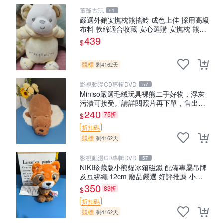
董爺古玩
61
嚴選外銷安撫枕熊搖鈴 成色上佳 採用高級
布料 軟綿適合收藏 安心選購 安撫枕 熊玩
具 搖鈴
439
$
競標
剩4162天
影視動漫CD專輯DVD
57
Miniso嚴選毛絨玩具裸熊二手好物，浮灰
污漬可接受。請詳閱照片再下單，售出不
退不換。全新品相收藏推薦。 裸熊 毛絨玩
240
75折
$
具 收藏
折扣碼
競標
剩4162天
影視動漫CD專輯DVD
57
NIKI珍藏版小熊貓冰箱磁鐵 配備專屬吊牌
及豆綁繩 12cm 廢品嚴選 好評推薦 小熊
貓冰箱貼 磁鐵掛件 冰箱飾品
350
83折
$
折扣碼
競標
剩4162天