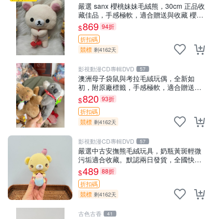
嚴選 sanx 櫻桃妹妹毛絨熊，30cm 正品收
藏佳品，手感極軟，適合贈送與收藏 櫻桃
妹妹、sanx、毛絨熊
869
94折
$
折扣碼
競標
剩4162天
影視動漫CD專輯DVD
57
澳洲母子袋鼠與考拉毛絨玩偶，全新如
初，附原廠標籤，手感極軟，適合贈送親
朋好友。袋鼠與考拉正版，精緻尺寸，適
820
93折
$
合作為收藏或家飾擺設，增添暖意。 母
折扣碼
子、袋鼠、
競標
剩4162天
影視動漫CD專輯DVD
57
嚴選中古安撫熊毛絨玩具，奶瓶黃斑輕微
污垢適合收藏。默認兩日發貨，全國快遞
隨機派送。 成色如圖可放心購買，輕微瑕
489
88折
$
疵和臟污不影響使用。 安撫熊 中古玩偶
折扣碼
毛
競標
剩4162天
古色古香
41