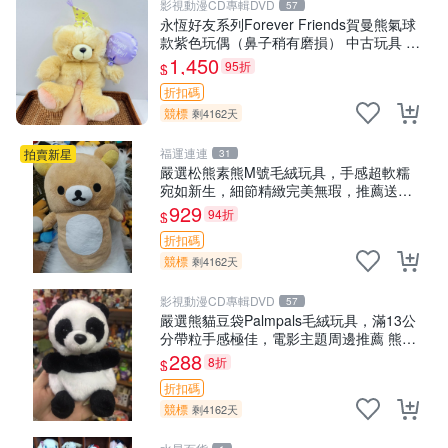
影視動漫CD專輯DVD
57
永恆好友系列Forever Friends賀曼熊氣球
款紫色玩偶（鼻子稍有磨損） 中古玩具 氣
球熊 玩偶
1,450
95折
$
折扣碼
競標
剩4162天
福運連連
拍賣新星
31
嚴選松熊素熊M號毛絨玩具，手感超軟糯
宛如新生，細節精緻完美無瑕，推薦送禮
或珍藏，中古狀態保養得宜。 松熊 素熊
929
94折
$
毛絨doll
折扣碼
競標
剩4162天
影視動漫CD專輯DVD
57
嚴選熊貓豆袋Palmpals毛絨玩具，滿13公
分帶粒手感極佳，電影主題周邊推薦 熊貓
Palmpals 毛絨玩具 豆袋 劇場版周邊
288
8折
$
折扣碼
競標
剩4162天