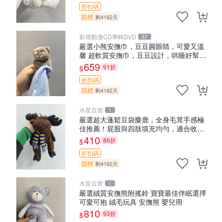
折扣碼
競標
剩4162天
影視動漫CD專輯DVD
57
嚴選小熊安撫巾，豆豆圓眼睛，可愛又溫
馨 超軟質安撫巾，豆豆設計，哄睡好幫手
約克豆豆眼安撫巾 數碼豆豆眼
659
91折
$
折扣碼
競標
剩4162天
水星百貨
1
嚴選超大蓬鬆豆袋麋鹿，全身毛茸手感極
佳推薦！屁股與四肢填充均勻，適合收藏
與孩童共賞。 麋鹿 豆袋 毛茸玩具
410
86折
$
折扣碼
競標
剩4162天
水星百貨
1
嚴選絨質安撫熊附搖鈴 寶寶最佳伴眠選擇
可愛可抱 絨毛玩具 安撫熊 嬰兒用
810
93折
$