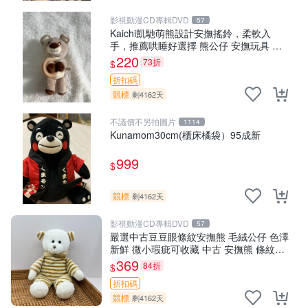
影視動漫CD專輯DVD
57
Kaichi凱馳萌熊設計安撫搖鈴，柔軟入
手，推薦哄睡好選擇 熊公仔 安撫玩具 喂
食環
220
73折
$
折扣碼
競標
剩4162天
不議價不另拍圖片
1114
Kunamom30cm(櫃床橘袋）95成新
999
$
競標
剩4162天
影視動漫CD專輯DVD
57
嚴選中古豆豆眼條紋安撫熊 毛絨公仔 色澤
新鮮 微小瑕疵可收藏 中古 安撫熊 條紋公
仔
369
84折
$
折扣碼
競標
剩4162天