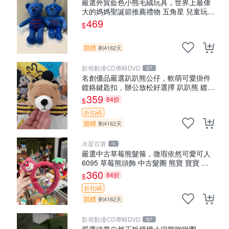
嚴選外貿藍色小熊毛絨玩具，世界上最偉
大的媽媽聖誕節推薦禮物 五角星 兒童玩具
母親節
469
$
競標
剩4162天
影視動漫CD專輯DVD
57
名創優品嚴選趴趴熊公仔，軟萌可愛掛件
鍍鉻鍵匙扣，辦公放松好選擇 趴趴熊 鍍鉻
鍵匙扣 萬用掛件
359
84折
$
折扣碼
競標
剩4162天
水星百貨
1
嚴選中古草莓熊髮箍，微瑕依然可愛可人
6095 草莓熊頭飾 中古髮圈 熊寶 寶寶 娃
娃熊髮箍 中古收藏 玩具髮夾
360
84折
$
折扣碼
競標
剩4162天
影視動漫CD專輯DVD
57
嚴選波普自然正版授權小浣熊啪啪圈，