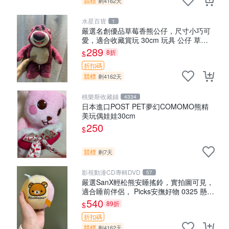
競標
剩4162天
水星百貨
1
嚴選名創優品草莓香熊公仔，尺寸小巧可
愛，適合收藏賞玩 30cm 玩具 公仔 草莓
熊
289
8折
$
折扣碼
競標
剩4162天
桃樂斯收藏鋪
4334
日本進口POST PET夢幻COMOMO熊精
美玩偶娃娃30cm
250
$
競標
剩7天
影視動漫CD專輯DVD
57
嚴選SanX輕松熊安睡搖鈴，實拍圖可見，
適合睡前伴侶， Picks安撫好物 0325 懸吊
電腦
540
89折
$
折扣碼
競標
剩4162天