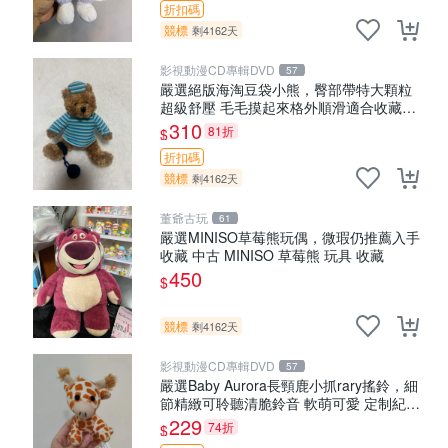
折扣碼
競標
剩4162天
影視動漫CD專輯DVD
57
嚴選絕版海淘豆袋小熊，臀部帶特大顆粒
超級舒壓 毛毛摸起來格外順滑適合收藏
100%棉質 豆袋枕 豆袋、抱枕、小熊
310
81折
$
折扣碼
競標
剩4162天
董爺古玩
61
嚴選MINISO草莓熊玩偶，微瑕仍推薦入手
收藏 中古 MINISO 草莓熊 玩具 收藏
450
$
競標
剩4162天
影視動漫CD專輯DVD
57
嚴選Baby Aurora長頸鹿小抓rary搖鈴，細
節精緻可聆聽清脆鈴音 軟萌可愛 定制紀念
金屬搖鈴 新手媽咪推薦 長頸鹿 抓rary 搖
229
74折
$
鈴