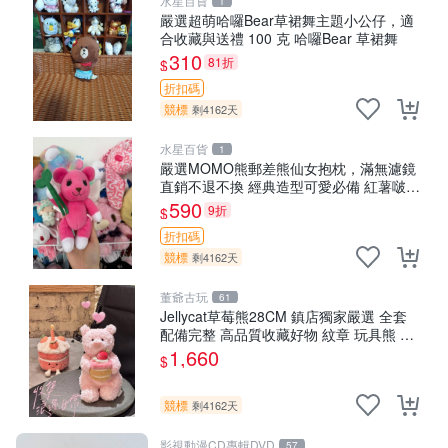
水星百貨
1
嚴選超萌哈囉Bear草裙舞主題小公仔，適
合收藏與送禮 100 克 哈囉Bear 草裙舞
310
81折
$
折扣碼
競標
剩4162天
水星百貨
1
嚴選MOMO熊郵差熊仙女抱枕，滿無濾鏡
直銷不退不換 經典造型可愛必備 紅薯啵啵
間抱枕 抱枕 時尚
590
9折
$
折扣碼
競標
剩4162天
董爺古玩
61
Jellycat草莓熊28CM 鎮店獨家嚴選 全套
配備完整 高品質收藏好物 紋章 玩具熊 定
制熊
1,660
$
競標
剩4162天
影視動漫CD專輯DVD
57