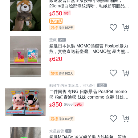
20cm橙白臉部條紋清晰，毛絨超萌贈品推
薦。 小浣熊 波普 圈環
550
9折
$
折扣碼
競標
剩4162天
董藏
29
嚴選日本原裝 MOMO熊櫥窗 Postpet暴力
熊，實物直送新臺灣。MOMO熊 暴力熊
熊貓櫥窗
620
$
競標
剩4162天
彩虹牛的日本玩具，可7取付
825
二件同售 有NG 日版景品 PostPet momo
熊 粉紅泰迪熊 妹妹 comomo 企鵝 娃娃
布偶 手指頭 娃娃
350
$600
59折
$
競標
剩4162天
水星百貨
1
嚴選MO&Co.冷光綠羊毛皮斜挎包，質地