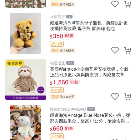
競標
剩4162天
水星百貨
1
嚴選海淘Soft萌系母子熊包，前袋設計更
便攜推薦收藏 母子熊 軟綿綿 包包
350
83折
$
折扣碼
競標
剩4162天
福運連連
拍賣新星
31
英國Warmies小樹懶瓦姆安撫玩偶，全新
正品附原廠吊牌與防塵袋，內藏薰衣草可
加熱，適合各個年齡層，冷暖兩用享受抱
1,560
95折
$
抱樂趣，不容錯過嚴選好物 溫暖 冷感
折扣碼
競標
剩4162天
影視動漫CD專輯DVD
57
嚴選海淘Vintage Blue Nose豆袋小熊，臀
部與四肢俱全，坐高11公分，附原盒與吊
牌收藏。藍鼻子小熊，值得擁有 玩具 憶熊
660
91折
$
折扣碼