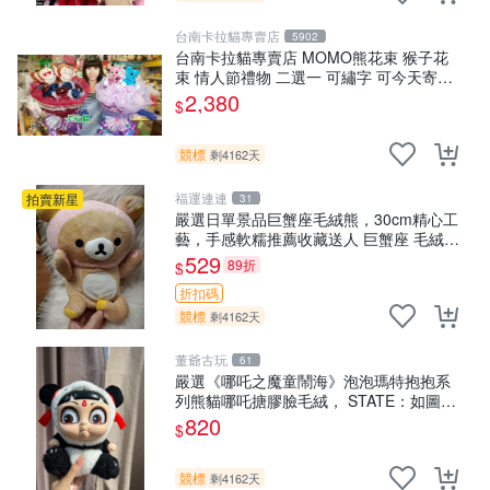
台南卡拉貓專賣店
5902
台南卡拉貓專賣店 MOMO熊花束 猴子花
束 情人節禮物 二選一 可繡字 可今天寄明
天到
2,380
$
競標
剩4162天
福運連連
拍賣新星
31
嚴選日單景品巨蟹座毛絨熊，30cm精心工
藝，手感軟糯推薦收藏送人 巨蟹座 毛絨玩
具 精緻做工
529
89折
$
折扣碼
競標
剩4162天
董爺古玩
61
嚴選《哪吒之魔童鬧海》泡泡瑪特抱抱系
列熊貓哪吒搪膠臉毛絨， STATE：如圖顯
示 哪吒 毛絨公仔 泡泡瑪特
820
$
競標
剩4162天