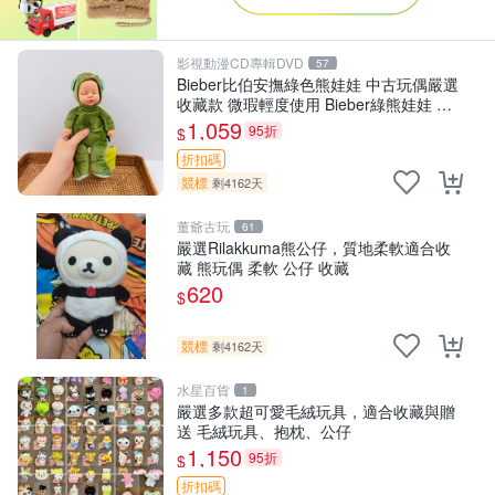
影視動漫CD專輯DVD
57
Bieber比伯安撫綠色熊娃娃 中古玩偶嚴選
收藏款 微瑕輕度使用 Bieber綠熊娃娃 中
古玩偶 微瑕
1,059
95折
$
折扣碼
競標
剩4162天
董爺古玩
61
嚴選Rilakkuma熊公仔，質地柔軟適合收
藏 熊玩偶 柔軟 公仔 收藏
620
$
競標
剩4162天
水星百貨
1
嚴選多款超可愛毛絨玩具，適合收藏與贈
送 毛絨玩具、抱枕、公仔
1,150
95折
$
折扣碼