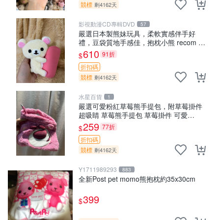
競標
剩4162天
影視動漫CD專輯DVD
57
嚴選日本製熊妹玩具，柔軟實感伴手好
禮，豆袋質地手感佳，抱枕小熊 recom 推
薦 白色豆袋 玩具
610
91折
$
折扣碼
競標
剩4162天
水星百貨
1
嚴選可愛粉紅草莓熊手提包，附草莓掛件
超吸睛 草莓熊手提包 草莓掛件 可愛
portunese
259
77折
$
折扣碼
競標
剩4162天
Y1711989293
883
全新Post pet momo熊抱枕約35x30cm
399
$