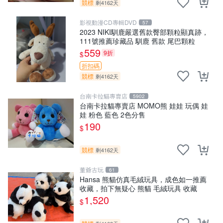
競標
剩4162天
影視動漫CD專輯DVD
57
2023 NIKI馴鹿嚴選舊款臀部顆粒顯真跡，
111號推薦珍藏品 馴鹿 舊款 尾巴顆粒
559
9折
$
折扣碼
競標
剩4162天
台南卡拉貓專賣店
5902
台南卡拉貓專賣店 MOMO熊 娃娃 玩偶 娃
娃 粉色 藍色 2色分售
190
$
競標
剩4162天
董爺古玩
61
Hansa 熊貓仿真毛絨玩具，成色如一推薦
收藏，拍下無疑心 熊貓 毛絨玩具 收藏
1,520
$