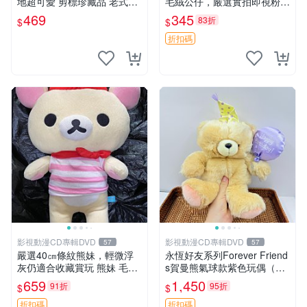
地超可愛 剪標珍藏品 老式毛
毛絨公仔，嚴選實拍即視粉絲
巾質地 安撫熊 款式
必買 公仔紙箱氣泡膜精心包
469
345
83折
$
$
裝快速發貨 輕松熊 公仔 雞毛
絨
折扣碼
影視動漫CD專輯DVD
影視動漫CD專輯DVD
57
57
嚴選40㎝條紋熊妹，輕微浮
永恆好友系列Forever Friend
灰仍適合收藏賞玩 熊妹 毛絨
s賀曼熊氣球款紫色玩偶（鼻
玩具 浮雕熊
子稍有磨損） 中古玩具 氣球
659
1,450
91折
95折
$
$
熊 玩偶
折扣碼
折扣碼