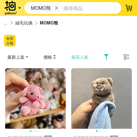
MOMO熊
登
絨毛玩偶
MOMO熊
全部
分類
最新上架
價格
最高人氣