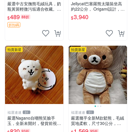
嚴選中古安撫熊毛絨玩具，奶
Jellycat巴塞羅熊太陽裝坐高
瓶黃斑輕微污垢適合收藏。默
約22公分， Origami設計，來
認兩日發貨，全國快遞隨機派
自越南。嚴選 Recommendat
489
3,940
88折
$
$
送。 成色如圖可放心購買，
ion！巴塞羅、 Origami熊、J
輕微瑕疵和臟污不影響使用。
elly
折扣碼
安撫熊 中古玩偶 毛
拍賣新星
拍賣新星
福運連連
福運連連
31
31
嚴選Nagano自嘲熊笑臉手
嚴選幾乎全新M款鬆熊，毛絨
玉，全新未開封，發貨前視頻
質地柔軟，尺寸30公分，做
確認，海南 廣西 貴州 嚴選N
工精緻可愛，適合收藏或贈送
820
1,569
93折
95折