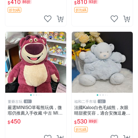
410
810
86折
93折
$
$
共賞。 麋鹿 豆袋 毛茸玩具
折扣碼
折扣碼
董爺古玩
福和二手市場
61
32
嚴選MINISO草莓熊玩偶，微
法國Kaloo白色毛絨熊，灰眼
瑕仍推薦入手收藏 中古 MINI
睛甜蜜笑容，適合安撫逗趣可
SO 草莓熊 玩具 收藏
愛，柔軟面料手感佳。14 白
450
530
89折
$
$
色安撫熊 毛絨玩具 寶寶逗樂
具
折扣碼