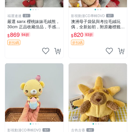
福運連連
影視動漫CD專輯DVD
31
57
嚴選 sanx 櫻桃妹妹毛絨熊，
澳洲母子袋鼠與考拉毛絨玩
30cm 正品收藏佳品，手感極
偶，全新如初，附原廠標籤，
軟，適合贈送與收藏 櫻桃妹
手感極軟，適合贈送親朋好
869
820
94折
93折
$
$
妹、sanx、毛絨熊
友。袋鼠與考拉正版，精緻尺
寸，適合作為收藏或家飾擺
折扣碼
折扣碼
設，增添暖意。 母子、袋
鼠、
影視動漫CD專輯DVD
古色古香
57
40