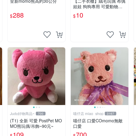
全新momo熊高約30公分
【二手衣櫃】絨毛玩偶 布偶
娃娃 狗狗專用 可愛動物系
列 耐咬耐磨玩具 玩偶 粉紅
288
10
$
$
熊寵物玩具 1120929
Judy好物商品~
喵仔店 miao_shop
700
3167
(T1) 全新 可愛 PostPet MO
喵仔店 口愛COmomo無敵
MO熊玩偶/吊飾~90元~
口愛
109
700
$
$