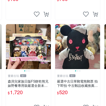
董爺古玩
董爺古玩
61
61
森貝兒家族日版FS餅乾熊兄
嚴選中古日單郵電熊郵票 拍
妹野餐專用裝嚴選全新未開
下即拍 中古郵品收藏推薦
封，包含兩組大童款紙盒
郵票 郵電熊 日本
1,720
520
$
$
裝，適合收藏與分享。 餅乾
熊兄妹、野餐、收藏