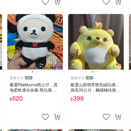
董爺古玩
董爺古玩
61
61
嚴選Rilakkuma熊公仔，質
嚴選山莫萌芽熊毛絨玩偶，
地柔軟適合收藏 熊玩偶 柔
身高35公分，觸感極佳推薦
軟 公仔 收藏
收藏 萌芽熊 毛絨玩偶 串珠
620
399
$
$
玩偶