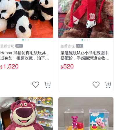
董爺古玩
董爺古玩
61
61
Hansa 熊貓仿真毛絨玩具，
嚴選絕版M豆小熊毛線圍巾
成色如一推薦收藏，拍下無
搭配帢，手感順滑適合收藏
疑心 熊貓 毛絨玩具 收藏
絕版M豆小熊、圍巾、毛線
1,520
520
$
$
帢 經典好搭