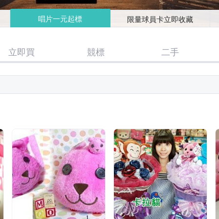
唱片一元起標
限量球員卡立即收藏
立即買
競標
二手