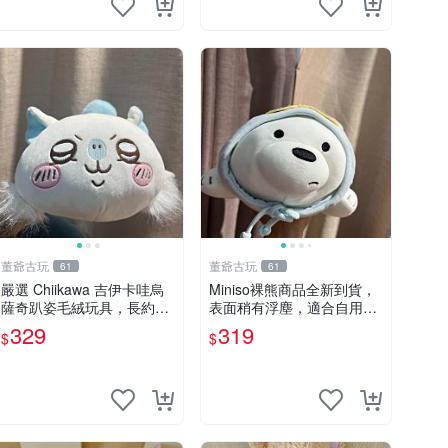
董爺古玩
董爺古玩
61
61
嚴選 Chiikawa 吉伊卡哇烏
Miniso裸熊商品全新到貨，
薩奇趴姿毛絨玩具，長約30
表面稍有浮塵，適合自用收
cm，質地超軟適合收藏 烏
藏嚴選款。 裸熊 商品 裸熊
329
319
$
$
薩奇 Chiikawa 毛絨 超軟
玩偶