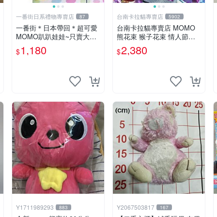
一番街日系禮物專賣店
台南卡拉貓專賣店
87
5902
一番街＊日本帶回＊超可愛
台南卡拉貓專賣店 MOMO
MOMO趴趴娃娃~只賣大隻
熊花束 猴子花束 情人節禮
的1號~單隻價～生日禮物
物 二選一 可繡字 可今天寄
1,180
2,380
$
$
明天到
Y1711989293
Y2067503817
883
167