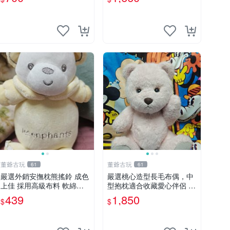
制熊
董爺古玩
董爺古玩
61
61
嚴選外銷安撫枕熊搖鈴 成色
嚴選桃心造型長毛布偶，中
上佳 採用高級布料 軟綿適
型抱枕適合收藏愛心伴侶 桃
合收藏 安心選購 安撫枕 熊
心抱枕 布娃娃 猛咬布偶
439
1,850
$
$
玩具 搖鈴