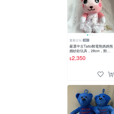
董爺古玩
61
嚴選中古Taito郵電熊媽媽熊
婚紗款玩具，28cm，附原
盒，保存極佳實拍，婚紗細
2,350
$
節清晰可見，偶像收藏推薦
婚紗小花 玩具 模型