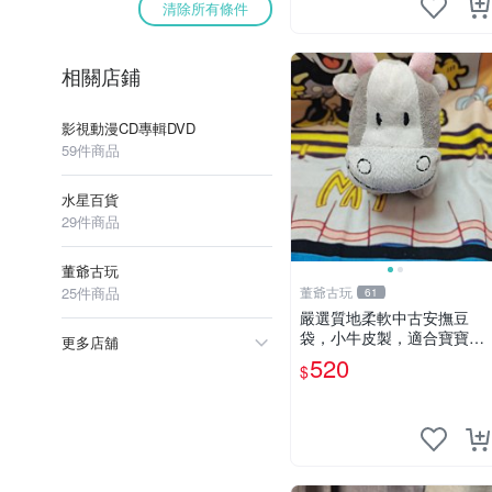
清除所有條件
相關店鋪
影視動漫CD專輯DVD
59件商品
水星百貨
29件商品
董爺古玩
25件商品
董爺古玩
61
嚴選質地柔軟中古安撫豆
袋，小牛皮製，適合寶寶安
更多店舖
心入眠。 安撫豆袋 小牛皮
520
$
寶寶安撫