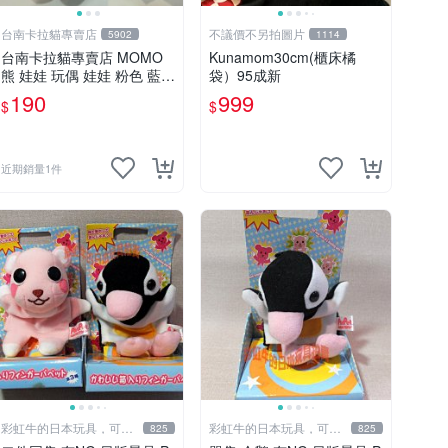
台南卡拉貓專賣店
不議價不另拍圖片
5902
1114
台南卡拉貓專賣店 MOMO
Kunamom30cm(櫃床橘
熊 娃娃 玩偶 娃娃 粉色 藍色
袋）95成新
2色分售
190
999
$
$
近期銷量1件
彩虹牛的日本玩具，可7
彩虹牛的日本玩具，可7
825
825
取付
取付