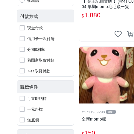
收藏品
【 金王記拍寶網 】(學4) C8
04 早期momo毛毛蟲一隻
1,880
$
付款方式
現金付款
信用卡一次付清
分期0利率
萊爾富取貨付款
7-11取貨付款
競標條件
可立即結標
一元起標
Y1711989293
883
全新momo熊
無底價
150
$