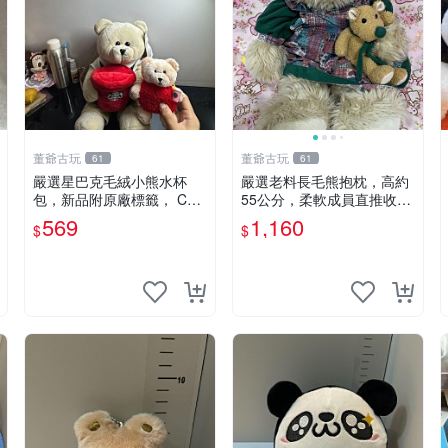
董爺古玩
董爺古玩
61
61
嚴選星巴克毛絨小熊水杯
嚴選老料長毛熊抱枕，高約
包，新品附原廠標籤， CO
55公分，柔軟成員直推收藏
NDITION 良好，詳情請參閱
長毛熊 柔軟熊抱枕 55公分
569
1,160
$
$
商品圖片。 星巴克 毛絨小
熊 水杯包