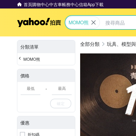
首頁
購物中心
中古車
帳務中心
信箱
App下載
Yahoo拍賣
MOMO熊
玩具、模型與
分類清單
MOMO熊
價格
-
確定
優惠
折扣碼