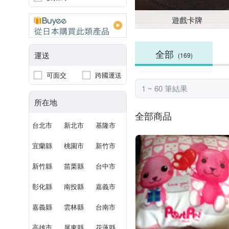
遊戲卡牌
全部
運送
(169)
可面交
跨國運送
1 ~ 60 筆結果
所在地
全部商品
台北市
新北市
基隆市
宜蘭縣
桃園市
新竹市
新竹縣
苗栗縣
台中市
彰化縣
南投縣
嘉義市
嘉義縣
雲林縣
台南市
高雄市
屏東縣
花蓮縣