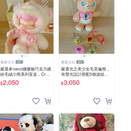
董爺古玩
董爺古玩
61
61
嚴選來nanci搪膠臉巧克力繽
嚴選光之美少女毛芙倫熊，
紛毛絨小熊系列盲盒，Crea
有聲光設計搭配5個波紋
my櫻花巧藝盲盒 隱藏款Cre
石，成色完美如圖。爽快附
2,050
3,050
$
$
amy櫻花巧藝 嬰熊盲盒娃娃
電池，讓愛心不打折扣。 光
樂趣盲盒
之美少女 毛芙倫熊 波紋石
有聲光