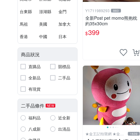
Y1711989293
台東縣
澎湖縣
金門
883
全新Post pet momo熊抱枕
約35x30cm
馬祖
美國
加拿大
399
$
香港
中國
日本
商品狀況
直購品
競標品
全新品
二手品
有現貨
二手品條件
NEW
福利品
近全新
八成新
出清品
★金王記拍寶網 ★金王
1639
記拍寶趣