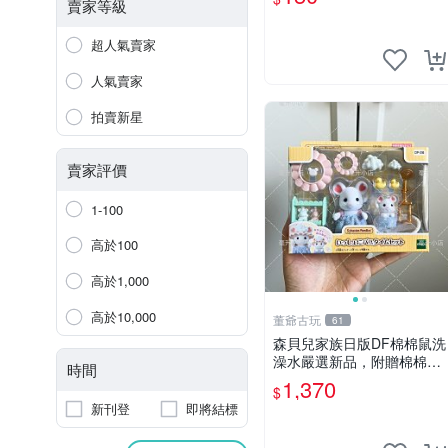
賣家等級
超人氣賣家
人氣賣家
拍賣新星
賣家評價
1-100
高於100
高於1,000
高於10,000
董爺古玩
61
森貝兒家族日版DF棉棉鼠洗
澡水嚴選新品，附贈棉棉鼠
時間
媽媽與嬰兒及配件。-paper
1,370
$
盒裝，輕便設計方便攜帶。
新刊登
即將結標
棉棉鼠 棉玩 公仔