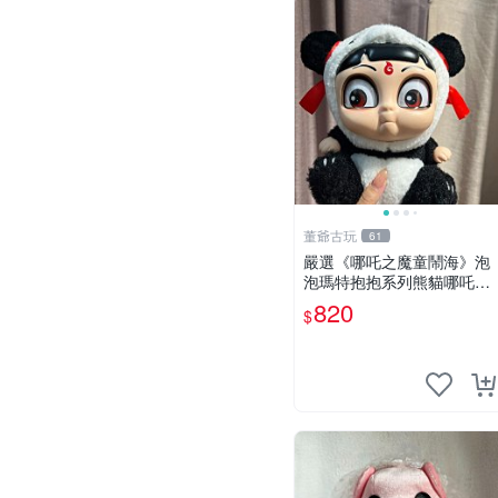
董爺古玩
61
嚴選《哪吒之魔童鬧海》泡
泡瑪特抱抱系列熊貓哪吒搪
膠臉毛絨， STATE：如圖顯
820
$
示 哪吒 毛絨公仔 泡泡瑪特