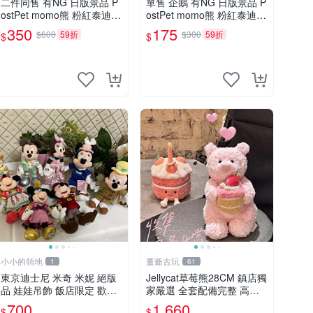
二件同售 有NG 日版景品 P
單售 企鵝 有NG 日版景品 P
ostPet momo熊 粉紅泰迪熊
ostPet momo熊 粉紅泰迪熊
妹妹 comomo 企鵝 娃娃 布
娃娃 布偶 手指頭 娃娃
350
175
$600
59折
$300
59折
$
$
偶 手指頭 娃娃
小小的領地
董爺古玩
1
61
東京迪士尼 米奇 米妮 絕版
Jellycat草莓熊28CM 鎮店獨
品 娃娃吊飾 飯店限定 歡樂
家嚴選 全套配備完整 高品
滿人間 復活節
質收藏好物 紋章 玩具熊 定
700
1,660
$
$