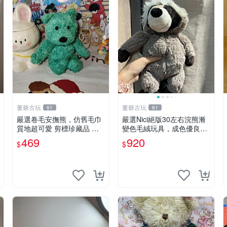
董爺古玩
董爺古玩
61
61
嚴選卷毛安撫熊，仿舊毛巾
嚴選Nici絕版30左右浣熊漸
質地超可愛 剪標珍藏品 老
變色毛絨玩具，成色優良伴
式毛巾質地 安撫熊 款式
隨原廠牌標 浣熊 玩具 毛絨
469
920
$
$