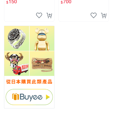
150
700
$
$