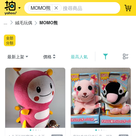
MOMO熊
登
絨毛玩偶
MOMO熊
全部
分類
最新上架
價格
最高人氣