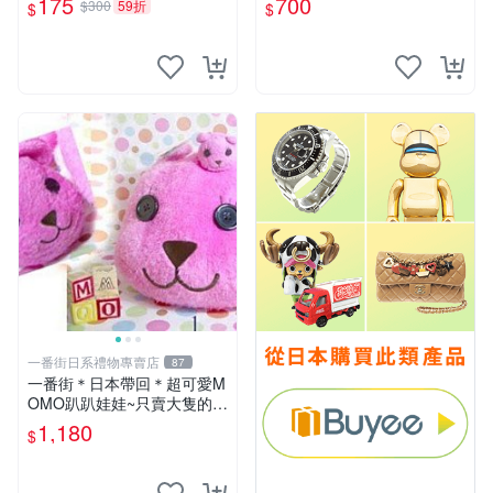
175
700
$300
59折
$
$
一番街日系禮物專賣店
87
一番街＊日本帶回＊超可愛M
OMO趴趴娃娃~只賣大隻的1
號~單隻價～生日禮物
1,180
$