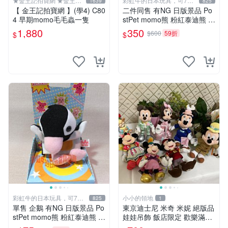
★金王記拍寶網 ★金王記
彩虹牛的日本玩具，可7取
1639
825
拍寶趣
付
【 金王記拍寶網 】(學4) C80
二件同售 有NG 日版景品 Po
4 早期momo毛毛蟲一隻
stPet momo熊 粉紅泰迪熊 妹
妹 comomo 企鵝 娃娃 布偶
1,880
350
$600
59折
$
$
手指頭 娃娃
彩虹牛的日本玩具，可7取
小小的領地
825
1
付
單售 企鵝 有NG 日版景品 Po
東京迪士尼 米奇 米妮 絕版品
stPet momo熊 粉紅泰迪熊 娃
娃娃吊飾 飯店限定 歡樂滿人
娃 布偶 手指頭 娃娃
間 復活節