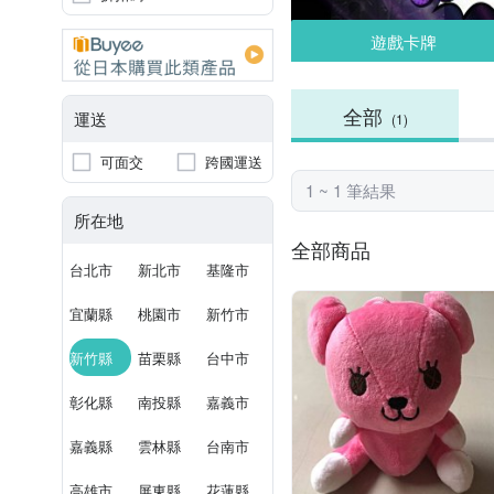
遊戲卡牌
全部
運送
(1)
可面交
跨國運送
1 ~ 1 筆結果
所在地
全部商品
台北市
新北市
基隆市
宜蘭縣
桃園市
新竹市
新竹縣
苗栗縣
台中市
彰化縣
南投縣
嘉義市
嘉義縣
雲林縣
台南市
高雄市
屏東縣
花蓮縣