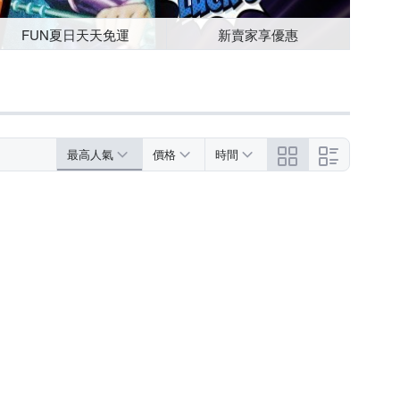
FUN夏日天天免運
新賣家享優惠
最高人氣
價格
時間