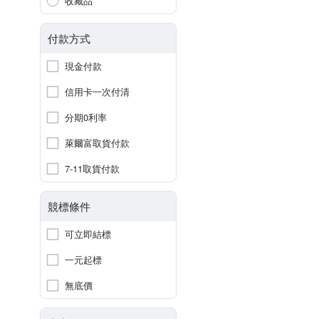
收藏品
付款方式
現金付款
信用卡一次付清
分期0利率
萊爾富取貨付款
7-11取貨付款
競標條件
可立即結標
一元起標
無底價