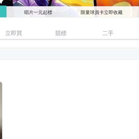
唱片一元起標
限量球員卡立即收藏
立即買
競標
二手