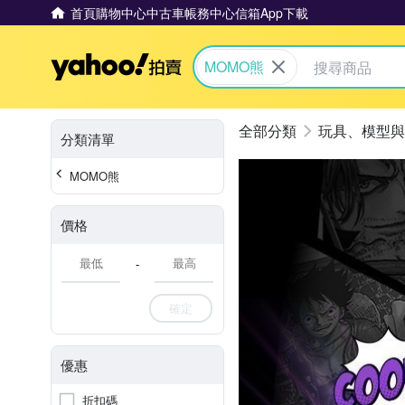
首頁
購物中心
中古車
帳務中心
信箱
App下載
Yahoo拍賣
MOMO熊
玩具、模型與
分類清單
MOMO熊
價格
-
確定
優惠
折扣碼