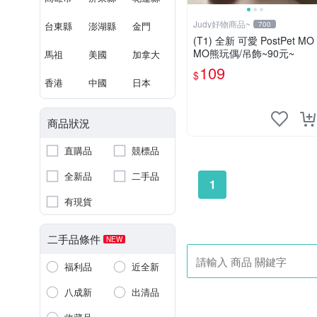
Judy好物商品~
台東縣
澎湖縣
金門
700
(T1) 全新 可愛 PostPet MO
MO熊玩偶/吊飾~90元~
馬祖
美國
加拿大
109
$
香港
中國
日本
商品狀況
直購品
競標品
全新品
二手品
1
有現貨
二手品條件
NEW
福利品
近全新
八成新
出清品