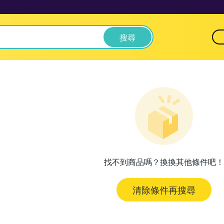
搜尋
找不到商品嗎？換換其他條件吧！
清除條件再搜尋