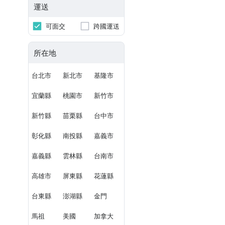
運送
可面交
跨國運送
所在地
台北市
新北市
基隆市
宜蘭縣
桃園市
新竹市
新竹縣
苗栗縣
台中市
彰化縣
南投縣
嘉義市
嘉義縣
雲林縣
台南市
高雄市
屏東縣
花蓮縣
台東縣
澎湖縣
金門
馬祖
美國
加拿大