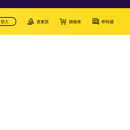
登入
賣東西
購物車
即時通