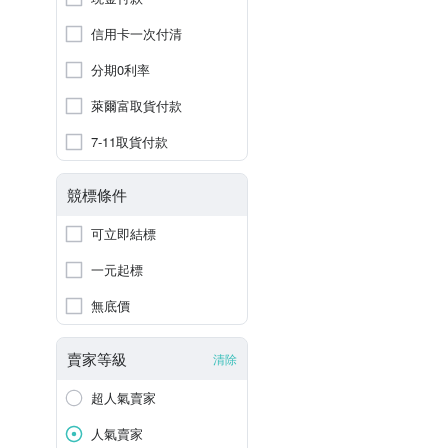
信用卡一次付清
分期0利率
萊爾富取貨付款
7-11取貨付款
競標條件
可立即結標
一元起標
無底價
賣家等級
清除
超人氣賣家
人氣賣家