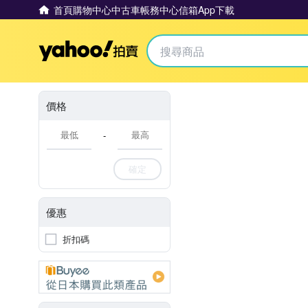
首頁
購物中心
中古車
帳務中心
信箱
App下載
Yahoo拍賣
價格
-
確定
優惠
折扣碼