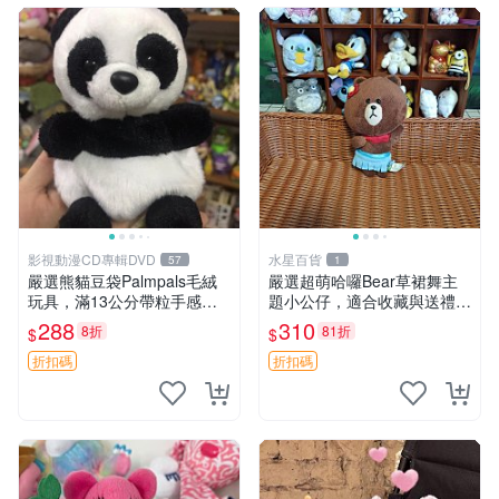
影視動漫CD專輯DVD
水星百貨
57
1
嚴選熊貓豆袋Palmpals毛絨
嚴選超萌哈囉Bear草裙舞主
玩具，滿13公分帶粒手感極
題小公仔，適合收藏與送禮 1
佳，電影主題周邊推薦 熊貓
00 克 哈囉Bear 草裙舞
288
310
8折
81折
$
$
Palmpals 毛絨玩具 豆袋 劇場
版周邊
折扣碼
折扣碼