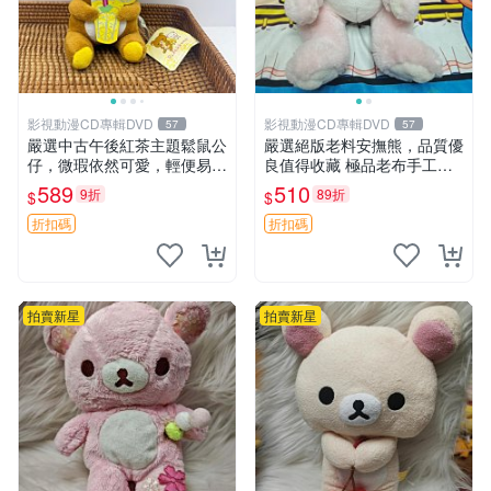
影視動漫CD專輯DVD
影視動漫CD專輯DVD
57
57
嚴選中古午後紅茶主題鬆鼠公
嚴選絕版老料安撫熊，品質優
仔，微瑕依然可愛，輕便易運
良值得收藏 極品老布手工安
送 二手收藏推薦 工廠直營 快
撫搖鈴玩具，適合哄睡寶貝
589
510
9折
89折
$
$
遞到府 中古 玩偶 公仔
超柔老料搖鈴熊，專為孩子設
計的安心伴護 推薦絕版老布
折扣碼
折扣碼
製工藝搖鈴熊，可當作童
拍賣新星
拍賣新星