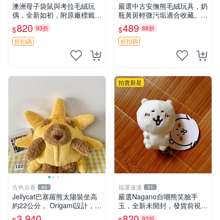
澳洲母子袋鼠與考拉毛絨玩
嚴選中古安撫熊毛絨玩具，奶
偶，全新如初，附原廠標籤，
瓶黃斑輕微污垢適合收藏。默
手感極軟，適合贈送親朋好
認兩日發貨，全國快遞隨機派
820
489
93折
88折
$
$
友。袋鼠與考拉正版，精緻尺
送。 成色如圖可放心購買，
寸，適合作為收藏或家飾擺
輕微瑕疵和臟污不影響使用。
折扣碼
折扣碼
設，增添暖意。 母子、袋
安撫熊 中古玩偶 毛
鼠、
拍賣新星
古色古香
福運連連
40
31
Jellycat巴塞羅熊太陽裝坐高
嚴選Nagano自嘲熊笑臉手
約22公分， Origami設計，來
玉，全新未開封，發貨前視頻
自越南。嚴選 Recommendat
確認，海南 廣西 貴州 嚴選N
3,940
820
93折