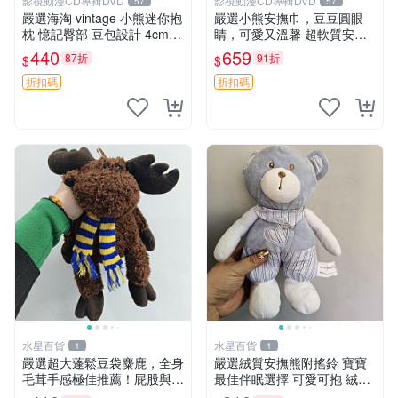
影視動漫CD專輯DVD
影視動漫CD專輯DVD
57
57
嚴選海淘 vintage 小熊迷你抱
嚴選小熊安撫巾，豆豆圓眼
枕 憶記臀部 豆包設計 4cm
睛，可愛又溫馨 超軟質安撫
高 推薦收藏 迷你豆包小熊、
巾，豆豆設計，哄睡好幫手
440
659
87折
91折
$
$
高臀部、豆袋抱枕
約克豆豆眼安撫巾 數碼豆豆
眼
折扣碼
折扣碼
水星百貨
水星百貨
1
1
嚴選超大蓬鬆豆袋麋鹿，全身
嚴選絨質安撫熊附搖鈴 寶寶
毛茸手感極佳推薦！屁股與四
最佳伴眠選擇 可愛可抱 絨毛
肢填充均勻，適合收藏與孩童
玩具 安撫熊 嬰兒用