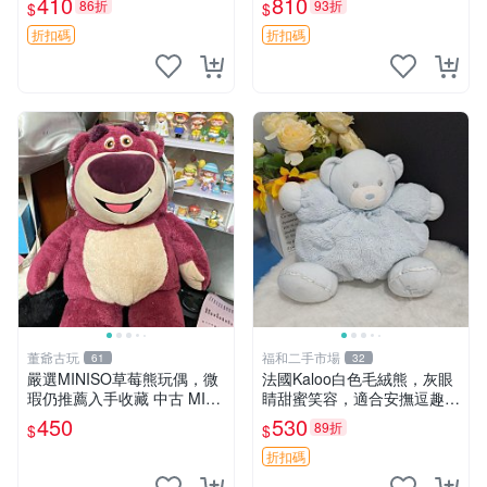
410
810
86折
93折
$
$
共賞。 麋鹿 豆袋 毛茸玩具
折扣碼
折扣碼
董爺古玩
福和二手市場
61
32
嚴選MINISO草莓熊玩偶，微
法國Kaloo白色毛絨熊，灰眼
瑕仍推薦入手收藏 中古 MINI
睛甜蜜笑容，適合安撫逗趣可
SO 草莓熊 玩具 收藏
愛，柔軟面料手感佳。14 白
450
530
89折
$
$
色安撫熊 毛絨玩具 寶寶逗樂
具
折扣碼