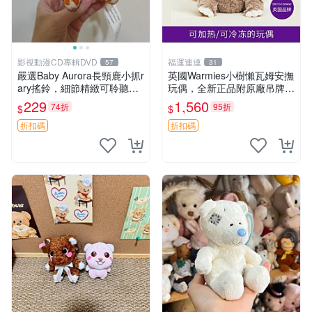
影視動漫CD專輯DVD
福運連連
57
31
嚴選Baby Aurora長頸鹿小抓r
英國Warmies小樹懶瓦姆安撫
ary搖鈴，細節精緻可聆聽清
玩偶，全新正品附原廠吊牌與
脆鈴音 軟萌可愛 定制紀念 金
防塵袋，內藏薰衣草可加熱，
229
1,560
74折
95折
$
$
屬搖鈴 新手媽咪推薦 長頸鹿
適合各個年齡層，冷暖兩用享
抓rary 搖鈴
受抱抱樂趣，不容錯過嚴選好
折扣碼
折扣碼
物 溫暖 冷感