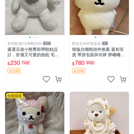
影視動漫CD專輯DVD
劉先生的挖寶基地
57
1
嚴選豆袋小熊臀部帶顆粒設
韓版自嘲熊掛件推薦 還有現
計，舒適又可愛的抱枕 毛絨
貨 帶原包裝與吊牌 胖嘟嘟超
抱枕、臀部按摩、坐墊
可愛 毛絨手感佳 小熊掛件 自
230
780
74折
93折
$
$
嘲抱枕 小熊抱枕
折扣碼
折扣碼
拍賣新星