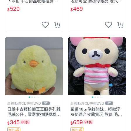
下即拍 中古郵品收藏推薦 郵
地超可愛 剪標珍藏品 老式毛
票 郵電熊 日本
巾質地 安撫熊 款式
520
469
$
$
影視動漫CD專輯DVD
影視動漫CD專輯DVD
57
57
日版中古輕松熊豆豆眼鼻孔雞
嚴選40㎝條紋熊妹，輕微浮
毛絨公仔，嚴選實拍即視粉絲
灰仍適合收藏賞玩 熊妹 毛絨
必買 公仔紙箱氣泡膜精心包
玩具 浮雕熊
345
659
83折
91折
$
$
裝快速發貨 輕松熊 公仔 雞毛
絨
折扣碼
折扣碼