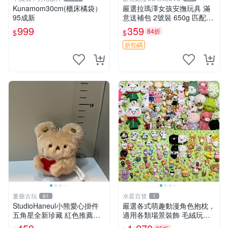
Kunamom30cm(櫃床橘袋）
嚴選拉瑪澤女孩安撫玩具 滿
95成新
意送補包 2號裝 650g 匹配嬰
幼童舒壓好伴侶 女孩專用 安
999
359
84折
$
$
心選擇 安撫玩偶 衝包 玩具
折扣碼
董爺古玩
水星百貨
61
1
StudioHaneul小熊愛心掛件
嚴選各式萌趣動漫角色抱枕，
五角星全新珍藏 紅色推薦收
適用各類場景裝飾 毛絨玩
藏 玩具掛飾 掛件 新品
具、卡通抱枕、趣味玩偶