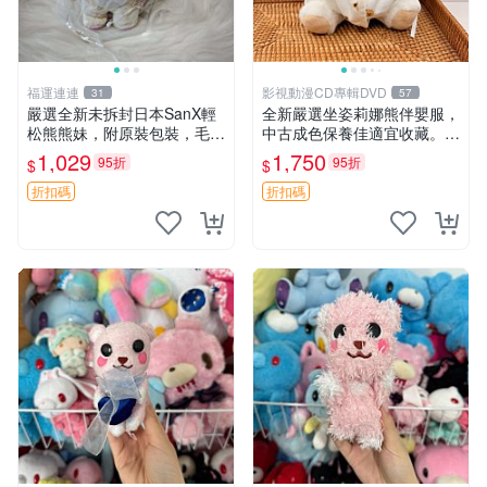
福運連連
影視動漫CD專輯DVD
31
57
嚴選全新未拆封日本SanX輕
全新嚴選坐姿莉娜熊伴嬰服，
松熊熊妹，附原裝包裝，毛絨
中古成色保養佳適宜收藏。無
質地極佳，細膩可愛，推薦收
盒子但品質完好，快速出貨。
1,029
1,750
95折
95折
$
$
藏兼送禮，適合女性好友或家
建議入手！ 中古 玩偶 滬漫
人，限量釋出。鬆熊、熊玩
折扣碼
折扣碼
偶、收藏品