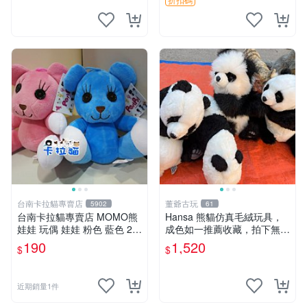
台南卡拉貓專賣店
董爺古玩
5902
61
台南卡拉貓專賣店 MOMO熊
Hansa 熊貓仿真毛絨玩具，
娃娃 玩偶 娃娃 粉色 藍色 2色
成色如一推薦收藏，拍下無疑
分售
心 熊貓 毛絨玩具 收藏
190
1,520
$
$
近期銷量1件