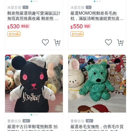
水星百貨
水星百貨
1
1
郵差熊嚴選萌趣可愛滿版設計
嚴選MOMO熊郵差長毛抱
無瑕真照推薦收藏 郵差熊 熊
枕，滿版清晰無濾鏡實拍直
抱枕 紅薯啵啵間
銷。每周新品到貨，不容錯
530
550
89折
9折
$
$
過！ 郵差熊 長毛 抱枕
折扣碼
折扣碼
董爺古玩
董爺古玩
61
61
嚴選中古日單郵電熊郵票 拍
嚴選卷毛安撫熊，仿舊毛巾質