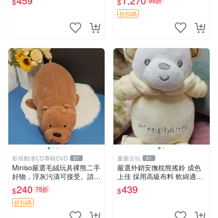
459
1,270
95折
$
$
折扣碼
影視動漫CD專輯DVD
董爺古玩
57
61
Miniso嚴選毛絨玩具裸熊二手
嚴選外銷安撫枕熊搖鈴 成色
好物，浮灰污漬可接受。請詳
上佳 採用高級布料 軟綿適合
閱照片再下單，售出不退不
收藏 安心選購 安撫枕 熊玩具
240
439
75折
$
$
換。全新品相收藏推薦。 裸
搖鈴
熊 毛絨玩具 收藏
折扣碼