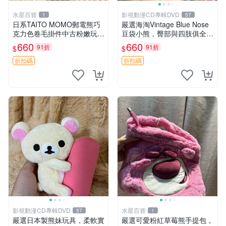
水星百貨
影視動漫CD專輯DVD
1
57
日系TAITO MOMO郵電熊巧
嚴選海淘Vintage Blue Nose
克力色卷毛掛件中古粉嫩玩偶
豆袋小熊，臀部與四肢俱全，
微瑕推薦 postpet momo 郵
坐高11公分，附原盒與吊牌
660
660
91折
91折
$
$
電熊 中古玩偶
收藏。藍鼻子小熊，值得擁有
玩具 憶熊
折扣碼
折扣碼
影視動漫CD專輯DVD
水星百貨
57
1
嚴選日本製熊妹玩具，柔軟實
嚴選可愛粉紅草莓熊手提包，