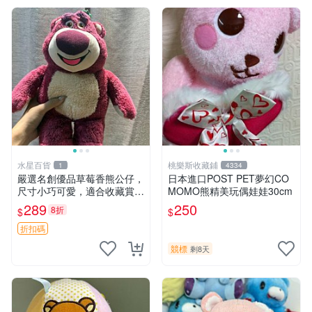
水星百貨
桃樂斯收藏鋪
1
4334
嚴選名創優品草莓香熊公仔，
日本進口POST PET夢幻CO
尺寸小巧可愛，適合收藏賞玩
MOMO熊精美玩偶娃娃30cm
30cm 玩具 公仔 草莓熊
289
250
8折
$
$
折扣碼
競標
剩8天