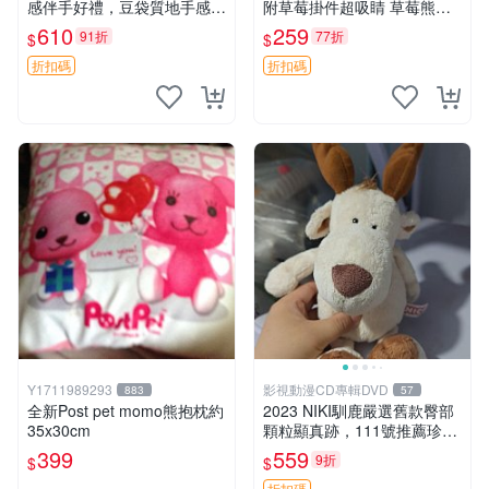
感伴手好禮，豆袋質地手感
附草莓掛件超吸睛 草莓熊手
佳，抱枕小熊 recom 推薦 白
提包 草莓掛件 可愛portunes
610
259
91折
77折
$
$
色豆袋 玩具
e
折扣碼
折扣碼
Y1711989293
影視動漫CD專輯DVD
883
57
全新Post pet momo熊抱枕約
2023 NIKI馴鹿嚴選舊款臀部
35x30cm
顆粒顯真跡，111號推薦珍藏
品 馴鹿 舊款 尾巴顆粒
399
559
9折
$
$
折扣碼