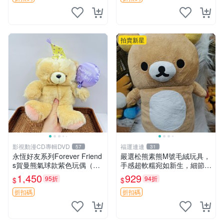
拍賣新星
影視動漫CD專輯DVD
福運連連
57
31
永恆好友系列Forever Friend
嚴選松熊素熊M號毛絨玩具，
s賀曼熊氣球款紫色玩偶（鼻
手感超軟糯宛如新生，細節精
子稍有磨損） 中古玩具 氣球
緻完美無瑕，推薦送禮或珍
1,450
929
95折
94折
$
$
熊 玩偶
藏，中古狀態保養得宜。 松
熊 素熊 毛絨doll
折扣碼
折扣碼