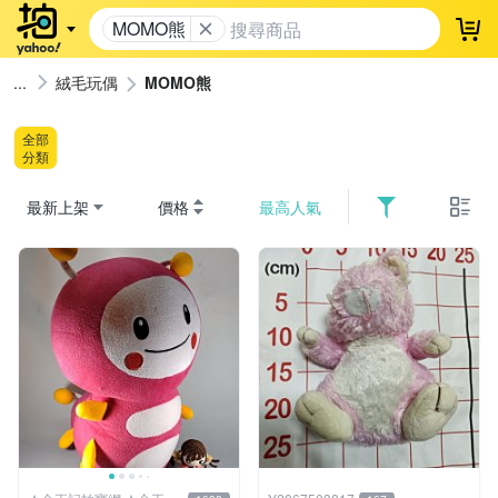
MOMO熊
登
絨毛玩偶
MOMO熊
全部
分類
最新上架
價格
最高人氣