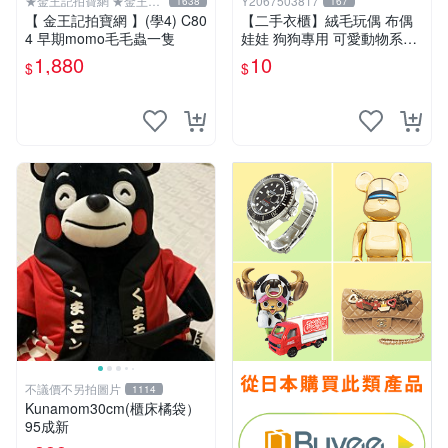
★金王記拍寶網 ★金王記
Y2067503817
1638
167
拍寶趣
【 金王記拍寶網 】(學4) C80
【二手衣櫃】絨毛玩偶 布偶
4 早期momo毛毛蟲一隻
娃娃 狗狗專用 可愛動物系列
耐咬耐磨玩具 玩偶 粉紅熊寵
1,880
10
$
$
物玩具 1120929
不議價不另拍圖片
1114
Kunamom30cm(櫃床橘袋）
95成新