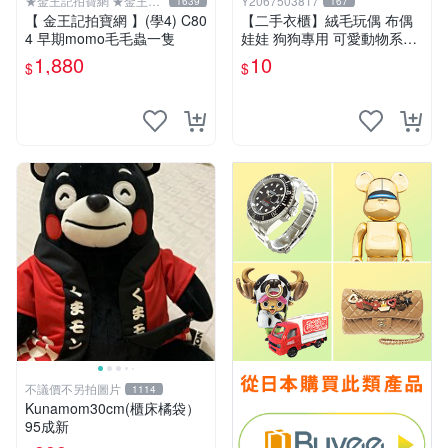
★金王記拍寶網 ★金王記
Y2067503817
1639
167
拍寶趣
【 金王記拍寶網 】(學4) C80
【二手衣櫃】絨毛玩偶 布偶
4 早期momo毛毛蟲一隻
娃娃 狗狗專用 可愛動物系列
耐咬耐磨玩具 玩偶 粉紅熊寵
1,880
10
$
$
物玩具 1120929
不議價不另拍圖片
1114
Kunamom30cm(櫃床橘袋）
95成新