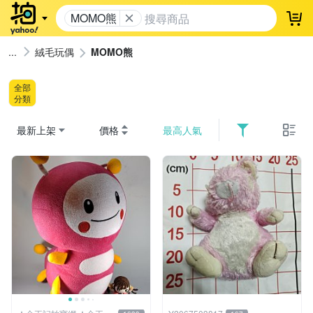
MOMO熊
登
絨毛玩偶
MOMO熊
全部
分類
最新上架
價格
最高人氣