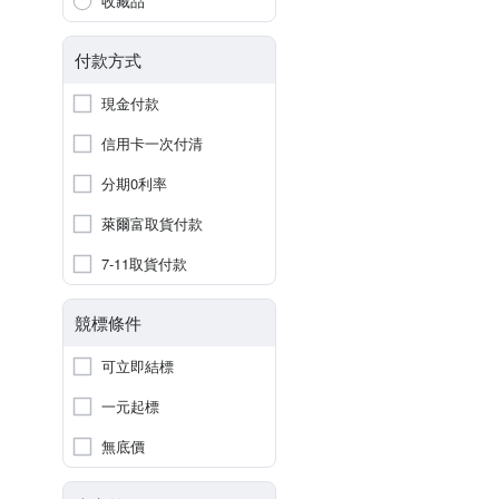
收藏品
付款方式
現金付款
信用卡一次付清
分期0利率
萊爾富取貨付款
7-11取貨付款
競標條件
可立即結標
一元起標
無底價