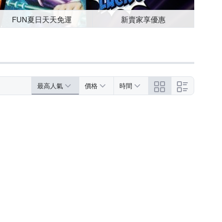
FUN夏日天天免運
新賣家享優惠
最高人氣
價格
時間