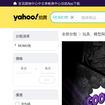
首頁
購物中心
中古車
帳務中心
信箱
App下載
Yahoo拍賣
MOMO熊
玩具、模型與
分類清單
MOMO熊
價格
-
確定
優惠
折扣碼