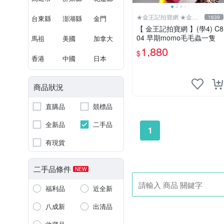
★金王記拍寶網 ★金王
台東縣
澎湖縣
金門
1639
記拍寶趣
【 金王記拍寶網 】(學4) C8
04 早期momo毛毛蟲一隻
馬祖
美國
加拿大
1,880
$
香港
中國
日本
商品狀況
直購品
競標品
全新品
二手品
1
有現貨
二手品條件
NEW
福利品
近全新
八成新
出清品