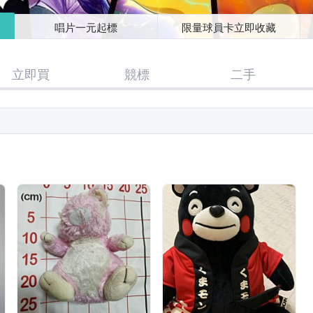
唱片一元起標
限量球員卡立即收藏
立即買
競標
二手