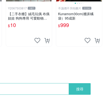
Y2067503817
不議價不另拍圖片
167
1114
【二手衣櫃】絨毛玩偶 布偶
Kunamom30cm(櫃床橘
娃娃 狗狗專用 可愛動物系
袋）95成新
列 耐咬耐磨玩具 玩偶 粉紅
10
999
$
$
熊寵物玩具 1120929
搜尋