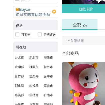
遊戲卡牌
全部
運送
(3)
可面交
跨國運送
1 ~ 3 筆結果
所在地
全部商品
台北市
新北市
基隆市
宜蘭縣
桃園市
新竹市
新竹縣
苗栗縣
台中市
彰化縣
南投縣
嘉義市
嘉義縣
雲林縣
台南市
高雄市
屏東縣
花蓮縣