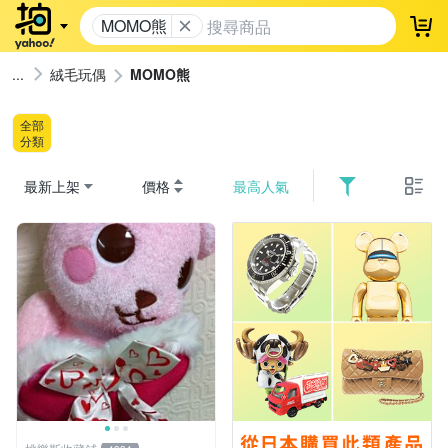
MOMO熊
登
絨毛玩偶
MOMO熊
全部
分類
最新上架
價格
最高人氣