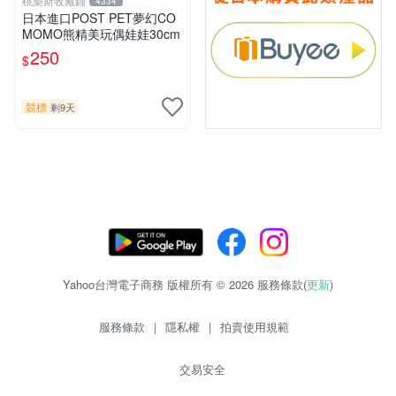
桃樂斯收藏鋪
4334
日本進口POST PET夢幻CO
MOMO熊精美玩偶娃娃30cm
250
$
競標
剩9天
Yahoo台灣電子商務 版權所有 © 2026 服務條款(
更新
)
服務條款
|
隱私權
|
拍賣使用規範
交易安全