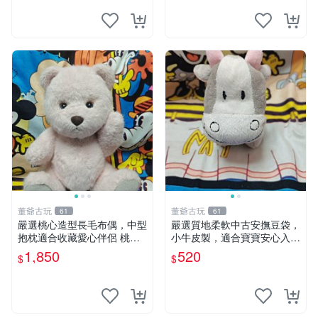
董爺古玩
董爺古玩
61
61
嚴選桃心造型長毛布偶，中型
嚴選質地柔軟中古安撫豆袋，
抱枕適合收藏愛心伴侶 桃心
小牛皮製，適合寶寶安心入
抱枕 布娃娃 猛咬布偶
眠。 安撫豆袋 小牛皮 寶寶安
1,850
520
$
$
撫