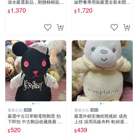
澡水嚴選新品，附贈棉棉鼠媽
妹野餐專用裝嚴選全新未開
媽與嬰兒及配件。-paper盒
封，包含兩組大童款紙盒裝，
1,370
1,720
$
$
裝，輕便設計方便攜帶。 棉
適合收藏與分享。 餅乾熊兄
棉鼠 棉玩 公仔
妹、野餐、收藏
董爺古玩
董爺古玩
61
61
嚴選中古日單郵電熊郵票 拍
嚴選外銷安撫枕熊搖鈴 成色
下即拍 中古郵品收藏推薦 郵
上佳 採用高級布料 軟綿適合
票 郵電熊 日本
收藏 安心選購 安撫枕 熊玩具
520
439
$
$
搖鈴