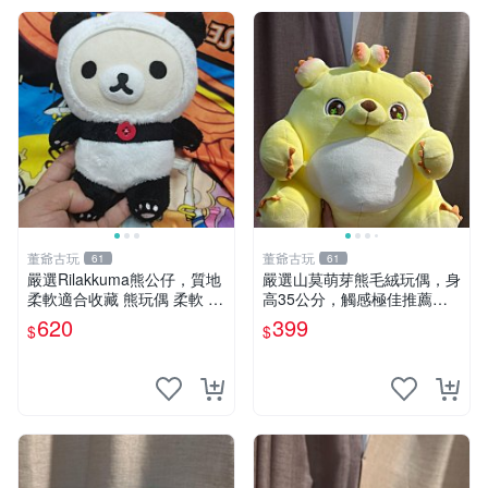
董爺古玩
董爺古玩
61
61
嚴選Rilakkuma熊公仔，質地
嚴選山莫萌芽熊毛絨玩偶，身
柔軟適合收藏 熊玩偶 柔軟 公
高35公分，觸感極佳推薦收
仔 收藏
藏 萌芽熊 毛絨玩偶 串珠玩偶
620
399
$
$