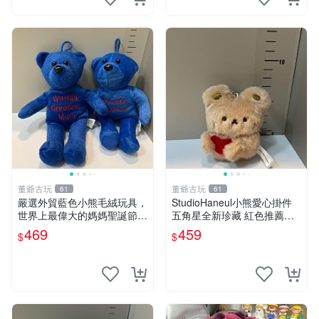
董爺古玩
董爺古玩
61
61
嚴選外貿藍色小熊毛絨玩具，
StudioHaneul小熊愛心掛件
世界上最偉大的媽媽聖誕節推
五角星全新珍藏 紅色推薦收
薦禮物 五角星 兒童玩具 母親
藏 玩具掛飾 掛件 新品
469
459
$
$
節