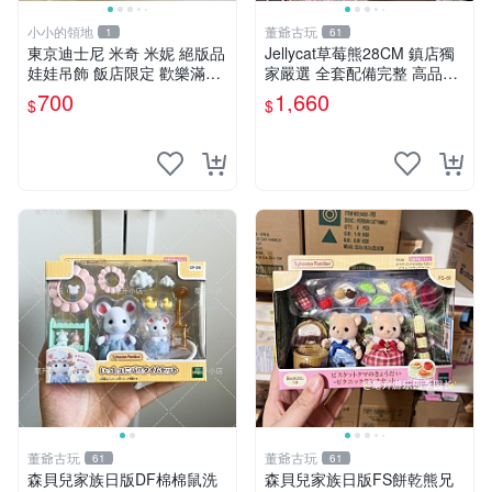
小小的領地
董爺古玩
1
61
東京迪士尼 米奇 米妮 絕版品
Jellycat草莓熊28CM 鎮店獨
娃娃吊飾 飯店限定 歡樂滿人
家嚴選 全套配備完整 高品質
間 復活節
收藏好物 紋章 玩具熊 定制熊
700
1,660
$
$
董爺古玩
董爺古玩
61
61
森貝兒家族日版DF棉棉鼠洗
森貝兒家族日版FS餅乾熊兄