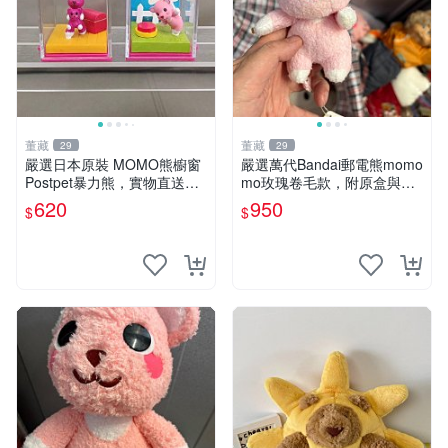
董藏
董藏
29
29
嚴選日本原裝 MOMO熊櫥窗
嚴選萬代Bandai郵電熊momo
Postpet暴力熊，實物直送新
mo玫瑰卷毛款，附原盒與吊
臺灣。MOMO熊 暴力熊 熊貓
牌，粉嫩可愛入手即柔軟～
620
950
$
$
櫥窗
玫瑰卷毛 郵電熊 正品