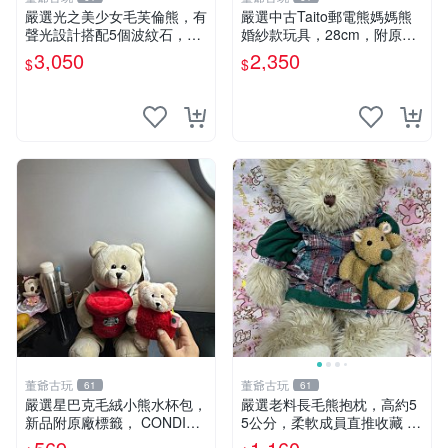
嚴選光之美少女毛芙倫熊，有
嚴選中古Taito郵電熊媽媽熊
聲光設計搭配5個波紋石，成
婚紗款玩具，28cm，附原
色完美如圖。爽快附電池，讓
盒，保存極佳實拍，婚紗細節
3,050
2,350
$
$
愛心不打折扣。 光之美少女
清晰可見，偶像收藏推薦 婚
毛芙倫熊 波紋石 有聲光
紗小花 玩具 模型
董爺古玩
董爺古玩
61
61
嚴選星巴克毛絨小熊水杯包，
嚴選老料長毛熊抱枕，高約5
新品附原廠標籤， CONDITI
5公分，柔軟成員直推收藏 長
ON 良好，詳情請參閱商品圖
毛熊 柔軟熊抱枕 55公分