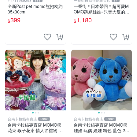
Y1711989293
一番街日系禮物專賣店
883
87
全新Post pet momo熊抱枕約
一番街＊日本帶回＊超可愛M
35x30cm
OMO趴趴娃娃~只賣大隻的1
號~單隻價～生日禮物
399
1,180
$
$
台南卡拉貓專賣店
台南卡拉貓專賣店
5902
5902
台南卡拉貓專賣店 MOMO熊
台南卡拉貓專賣店 MOMO熊
花束 猴子花束 情人節禮物 二
娃娃 玩偶 娃娃 粉色 藍色 2色
選一 可繡字 可今天寄明天到
分售