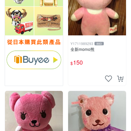
Y1711989293
883
全新momo熊
150
$