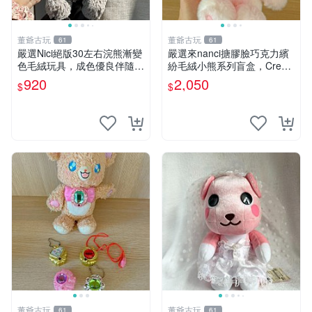
董爺古玩
董爺古玩
61
61
嚴選Nici絕版30左右浣熊漸變
嚴選來nanci搪膠臉巧克力繽
色毛絨玩具，成色優良伴隨原
紛毛絨小熊系列盲盒，Crea
廠牌標 浣熊 玩具 毛絨
my櫻花巧藝盲盒 隱藏款Crea
920
2,050
$
$
my櫻花巧藝 嬰熊盲盒娃娃 樂
趣盲盒
董爺古玩
董爺古玩
61
61