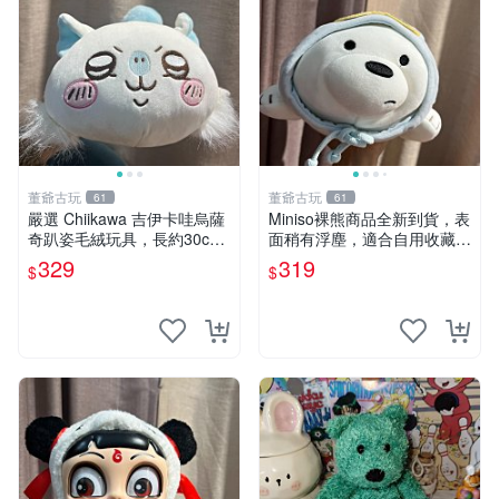
董爺古玩
董爺古玩
61
61
嚴選 Chiikawa 吉伊卡哇烏薩
Miniso裸熊商品全新到貨，表
奇趴姿毛絨玩具，長約30c
面稍有浮塵，適合自用收藏嚴
m，質地超軟適合收藏 烏薩
選款。 裸熊 商品 裸熊玩偶
329
319
$
$
奇 Chiikawa 毛絨 超軟