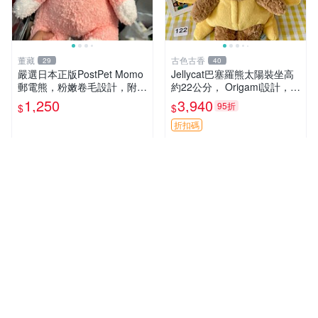
董藏
古色古香
29
40
嚴選日本正版PostPet Momo
Jellycat巴塞羅熊太陽裝坐高
郵電熊，粉嫩卷毛設計，附原
約22公分， Origami設計，來
裝包裝與吊牌，超Recomme
自越南。嚴選 Recommendat
1,250
3,940
95折
$
$
nded收藏品 1095 玩偶 包裝
ion！巴塞羅、 Origami熊、J
elly
折扣碼