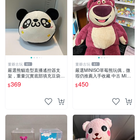
董爺古玩
董爺古玩
61
61
嚴選熊貓造型直播遙控器支
嚴選MINISO草莓熊玩偶，微
架，重量沉實底部填充豆袋，
瑕仍推薦入手收藏 中古 MINI
手機遙控器最佳架設選擇推薦
SO 草莓熊 玩具 收藏
369
450
$
$
直播遙控器支架 毛絨玩具 支
架架設