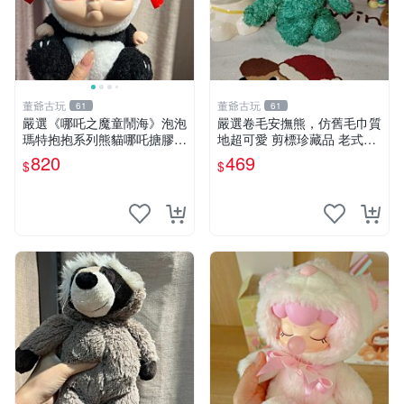
董爺古玩
董爺古玩
61
61
嚴選《哪吒之魔童鬧海》泡泡
嚴選卷毛安撫熊，仿舊毛巾質
瑪特抱抱系列熊貓哪吒搪膠臉
地超可愛 剪標珍藏品 老式毛
毛絨， STATE：如圖顯示 哪
巾質地 安撫熊 款式
820
469
$
$
吒 毛絨公仔 泡泡瑪特