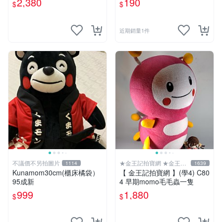
2,380
190
$
$
近期銷量1件
不議價不另拍圖片
★金王記拍寶網 ★金王記
1114
1639
拍寶趣
Kunamom30cm(櫃床橘袋）
【 金王記拍寶網 】(學4) C80
95成新
4 早期momo毛毛蟲一隻
999
1,880
$
$