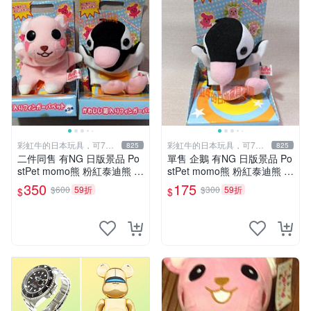
彩虹牛的日本玩具，可7取
彩虹牛的日本玩具，可7取
825
825
付
付
二件同售 有NG 日版景品 Po
單售 企鵝 有NG 日版景品 Po
stPet momo熊 粉紅泰迪熊 妹
stPet momo熊 粉紅泰迪熊 娃
妹 comomo 企鵝 娃娃 布偶
娃 布偶 手指頭 娃娃
350
175
$600
59折
$300
59折
$
$
手指頭 娃娃