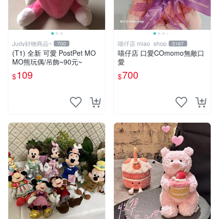
Judy好物商品~
喵仔店 miao_shop
700
3167
(T1) 全新 可愛 PostPet MO
喵仔店 口愛COmomo無敵口
MO熊玩偶/吊飾~90元~
愛
109
700
$
$