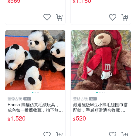
569
1,160
$
$
片。 星巴克 毛絨小熊 水杯包
董爺古玩
董爺古玩
61
61
Hansa 熊貓仿真毛絨玩具，
嚴選絕版M豆小熊毛線圍巾搭
成色如一推薦收藏，拍下無疑
配帢，手感順滑適合收藏 絕
心 熊貓 毛絨玩具 收藏
版M豆小熊、圍巾、毛線帢
1,520
520
$
$
經典好搭