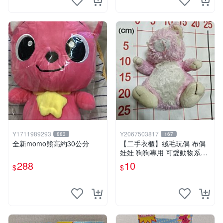
Y1711989293
Y2067503817
883
167
全新momo熊高約30公分
【二手衣櫃】絨毛玩偶 布偶
娃娃 狗狗專用 可愛動物系列
耐咬耐磨玩具 玩偶 粉紅熊寵
288
10
$
$
物玩具 1120929