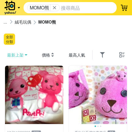
MOMO熊
登
絨毛玩偶
MOMO熊
全部
分類
最新上架
價格
最高人氣