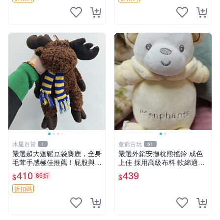
水星百貨
董爺古玩
1
61
嚴選超大蓬鬆豆袋麋鹿，全身
嚴選外銷安撫枕熊搖鈴 成色
毛茸手感極佳推薦！屁股與四
上佳 採用高級布料 軟綿適合
肢填充均勻，適合收藏與孩童
收藏 安心選購 安撫枕 熊玩具
410
439
86折
$
$
共賞。 麋鹿 豆袋 毛茸玩具
搖鈴
折扣碼