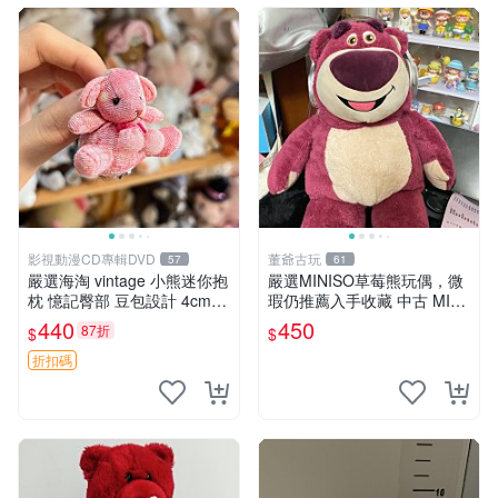
影視動漫CD專輯DVD
董爺古玩
57
61
嚴選海淘 vintage 小熊迷你抱
嚴選MINISO草莓熊玩偶，微
枕 憶記臀部 豆包設計 4cm
瑕仍推薦入手收藏 中古 MINI
高 推薦收藏 迷你豆包小熊、
SO 草莓熊 玩具 收藏
440
450
87折
$
$
高臀部、豆袋抱枕
折扣碼