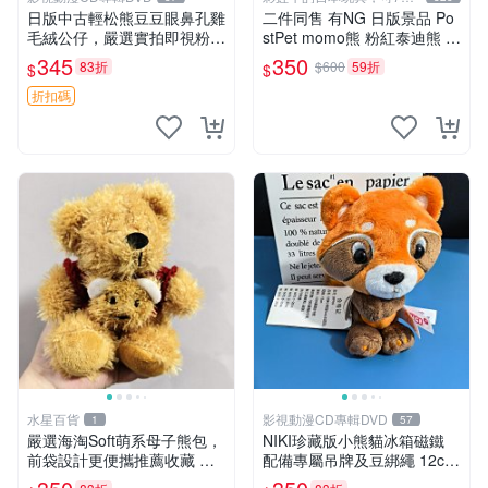
付
日版中古輕松熊豆豆眼鼻孔雞
二件同售 有NG 日版景品 Po
毛絨公仔，嚴選實拍即視粉絲
stPet momo熊 粉紅泰迪熊 妹
必買 公仔紙箱氣泡膜精心包
妹 comomo 企鵝 娃娃 布偶
345
350
83折
$600
59折
$
$
裝快速發貨 輕松熊 公仔 雞毛
手指頭 娃娃
絨
折扣碼
水星百貨
影視動漫CD專輯DVD
1
57
嚴選海淘Soft萌系母子熊包，
NIKI珍藏版小熊貓冰箱磁鐵
前袋設計更便攜推薦收藏 母
配備專屬吊牌及豆綁繩 12cm
子熊 軟綿綿 包包
廢品嚴選 好評推薦 小熊貓冰