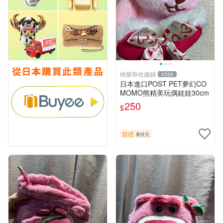
桃樂斯收藏鋪
4334
日本進口POST PET夢幻CO
MOMO熊精美玩偶娃娃30cm
250
$
競標
剩9天