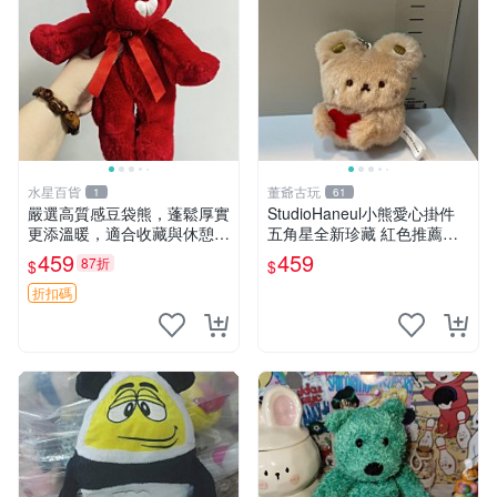
水星百貨
董爺古玩
1
61
嚴選高質感豆袋熊，蓬鬆厚實
StudioHaneul小熊愛心掛件
更添溫暖，適合收藏與休憩。
五角星全新珍藏 紅色推薦收
前胸填充飽滿，背部亦具優雅
藏 玩具掛飾 掛件 新品
459
459
87折
$
$
設計。 豆袋熊 保暖 溫柔 蓬
松
折扣碼