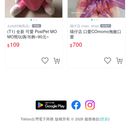
Judy好物商品~
喵仔店 miao_shop
700
3167
(T1) 全新 可愛 PostPet MO
喵仔店 口愛COmomo無敵口
MO熊玩偶/吊飾~90元~
愛
109
700
$
$
Yahoo台灣電子商務 版權所有 © 2026 服務條款(
更新
)