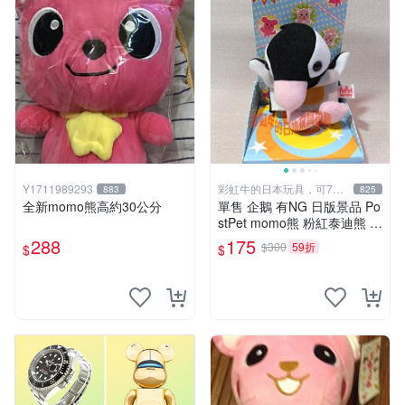
Y1711989293
彩虹牛的日本玩具，可7取
883
825
付
全新momo熊高約30公分
單售 企鵝 有NG 日版景品 Po
stPet momo熊 粉紅泰迪熊 娃
娃 布偶 手指頭 娃娃
288
175
$300
59折
$
$