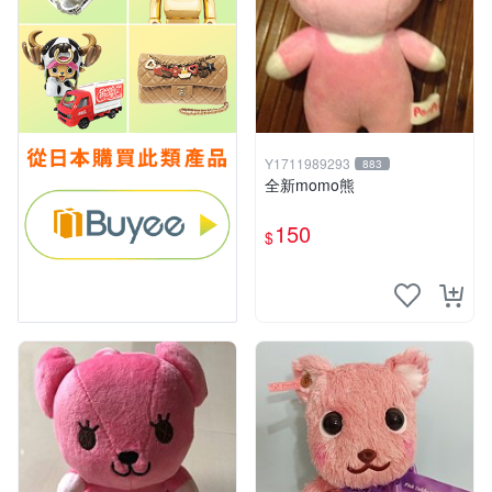
Y1711989293
883
全新momo熊
150
$