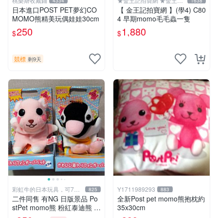
桃樂斯收藏鋪
★金王記拍寶網 ★金王記
4334
1638
拍寶趣
日本進口POST PET夢幻CO
【 金王記拍寶網 】(學4) C80
MOMO熊精美玩偶娃娃30cm
4 早期momo毛毛蟲一隻
250
1,880
$
$
競標
剩9天
彩虹牛的日本玩具，可7取
Y1711989293
825
883
付
二件同售 有NG 日版景品 Po
全新Post pet momo熊抱枕約
stPet momo熊 粉紅泰迪熊 妹
35x30cm
妹 comomo 企鵝 娃娃 布偶