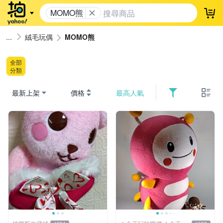
MOMO熊
登
絨毛玩偶
MOMO熊
全部
分類
最新上架
價格
最高人氣