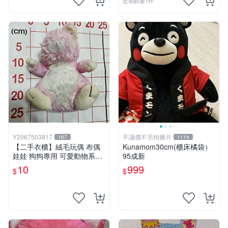
近期銷量1件
Y2067503817
不議價不另拍圖片
167
1114
【二手衣櫃】絨毛玩偶 布偶
Kunamom30cm(櫃床橘袋）
娃娃 狗狗專用 可愛動物系列
95成新
耐咬耐磨玩具 玩偶 粉紅熊寵
10
999
$
$
物玩具 1120929