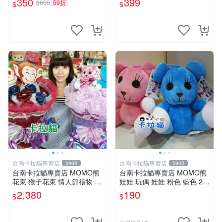
350
399
$600
59折
$
$
手指頭 娃娃
台南卡拉貓專賣店
台南卡拉貓專賣店
5902
5902
台南卡拉貓專賣店 MOMO熊
台南卡拉貓專賣店 MOMO熊
花束 猴子花束 情人節禮物 二
娃娃 玩偶 娃娃 粉色 藍色 2色
選一 可繡字 可今天寄明天到
分售
2,380
190
$
$