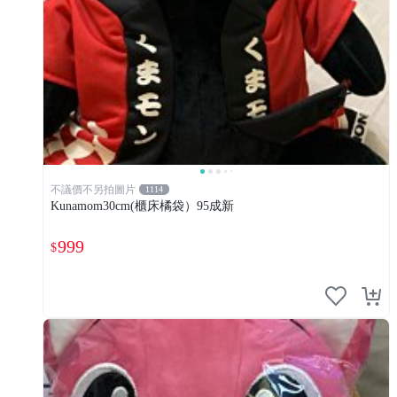
不議價不另拍圖片
1114
Kunamom30cm(櫃床橘袋）95成新
999
$