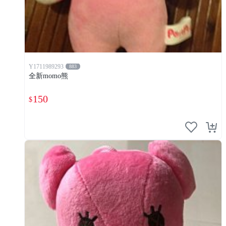
Y1711989293
883
全新momo熊
150
$