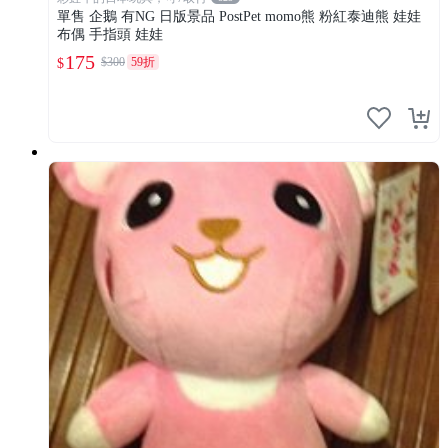
單售 企鵝 有NG 日版景品 PostPet momo熊 粉紅泰迪熊 娃娃
布偶 手指頭 娃娃
175
$300
59折
$