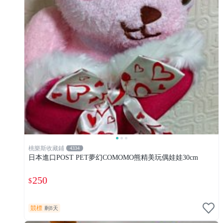
桃樂斯收藏鋪
4334
日本進口POST PET夢幻COMOMO熊精美玩偶娃娃30cm
250
$
競標
剩8天