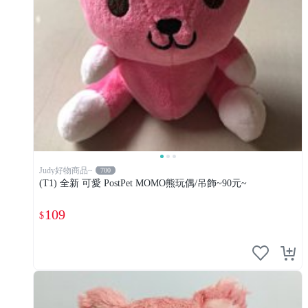
Judy好物商品~
700
(T1) 全新 可愛 PostPet MOMO熊玩偶/吊飾~90元~
109
$