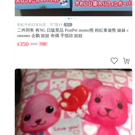
彩虹牛的日本玩具，可7取付
825
二件同售 有NG 日版景品 PostPet momo熊 粉紅泰迪熊 妹妹 c
omomo 企鵝 娃娃 布偶 手指頭 娃娃
350
$600
59折
$