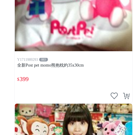
Y1711989293
883
全新Post pet momo熊抱枕約35x30cm
399
$