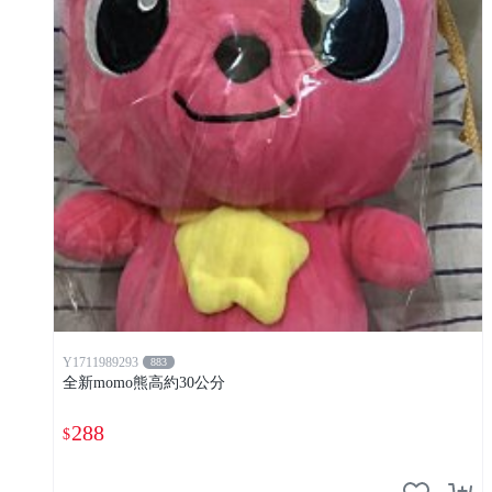
Y1711989293
883
全新momo熊高約30公分
288
$