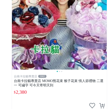
台南卡拉貓專賣店
5902
台南卡拉貓專賣店 MOMO熊花束 猴子花束 情人節禮物 二選
一 可繡字 可今天寄明天到
2,380
$