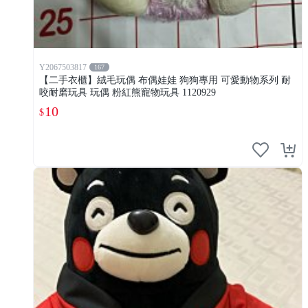
Y2067503817
167
【二手衣櫃】絨毛玩偶 布偶娃娃 狗狗專用 可愛動物系列 耐
咬耐磨玩具 玩偶 粉紅熊寵物玩具 1120929
10
$