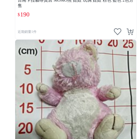
台南卡拉貓專賣店 MOMO熊 娃娃 玩偶 娃娃 粉色 藍色 2色分
售
190
$
近期銷量1件