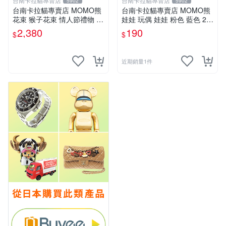
台南卡拉貓專賣店
台南卡拉貓專賣店
5902
5902
台南卡拉貓專賣店 MOMO熊
台南卡拉貓專賣店 MOMO熊
花束 猴子花束 情人節禮物 二
娃娃 玩偶 娃娃 粉色 藍色 2色
選一 可繡字 可今天寄明天到
分售
2,380
190
$
$
近期銷量1件