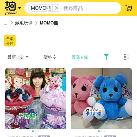
MOMO熊
登
絨毛玩偶
MOMO熊
全部
分類
最新上架
價格
最高人氣