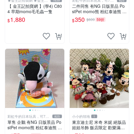
★金王記拍寶網 ★金王記
彩虹牛的日本玩具，可7取
1639
825
拍寶趣
付
【 金王記拍寶網 】(學4) C80
二件同售 有NG 日版景品 Po
4 早期momo毛毛蟲一隻
stPet momo熊 粉紅泰迪熊 妹
妹 comomo 企鵝 娃娃 布偶
1,880
350
$600
59折
$
$
手指頭 娃娃
彩虹牛的日本玩具，可7取
小小的領地
825
1
付
單售 企鵝 有NG 日版景品 Po
東京迪士尼 米奇 米妮 絕版品
stPet momo熊 粉紅泰迪熊 娃
娃娃吊飾 飯店限定 歡樂滿人
娃 布偶 手指頭 娃娃
間 復活節