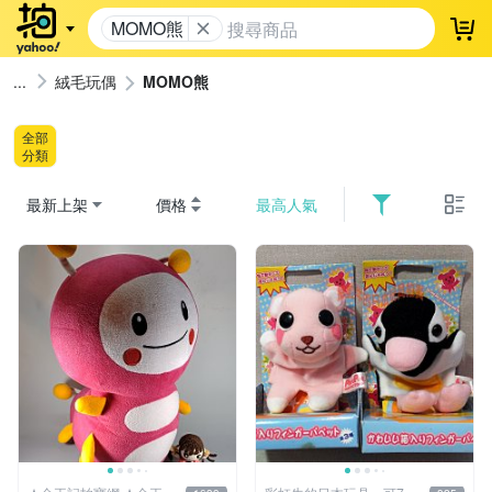
MOMO熊
登
絨毛玩偶
MOMO熊
全部
分類
最新上架
價格
最高人氣