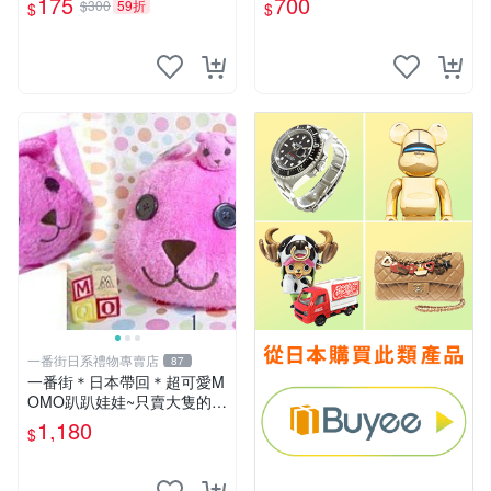
175
700
$300
59折
$
$
一番街日系禮物專賣店
87
一番街＊日本帶回＊超可愛M
OMO趴趴娃娃~只賣大隻的1
號~單隻價～生日禮物
1,180
$