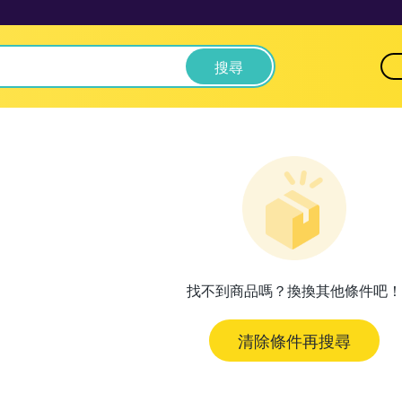
搜尋
找不到商品嗎？換換其他條件吧！
清除條件再搜尋