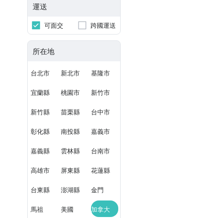
運送
可面交
跨國運送
所在地
台北市
新北市
基隆市
宜蘭縣
桃園市
新竹市
新竹縣
苗栗縣
台中市
彰化縣
南投縣
嘉義市
嘉義縣
雲林縣
台南市
高雄市
屏東縣
花蓮縣
台東縣
澎湖縣
金門
馬祖
美國
加拿大