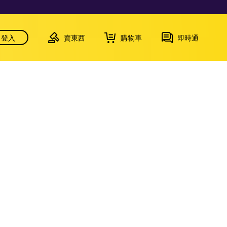
登入
賣東西
購物車
即時通