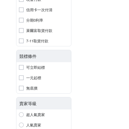
信用卡一次付清
分期0利率
萊爾富取貨付款
7-11取貨付款
競標條件
可立即結標
一元起標
無底價
賣家等級
超人氣賣家
人氣賣家