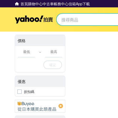
首頁
購物中心
中古車
帳務中心
信箱
App下載
Yahoo拍賣
價格
-
確定
優惠
折扣碼