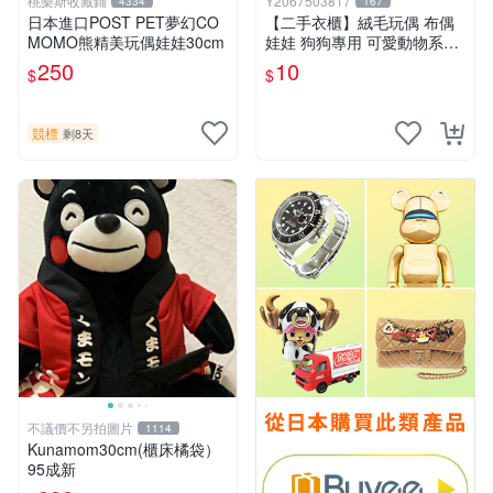
桃樂斯收藏鋪
Y2067503817
4334
167
日本進口POST PET夢幻CO
【二手衣櫃】絨毛玩偶 布偶
MOMO熊精美玩偶娃娃30cm
娃娃 狗狗專用 可愛動物系列
耐咬耐磨玩具 玩偶 粉紅熊寵
250
10
$
$
物玩具 1120929
競標
剩8天
不議價不另拍圖片
1114
Kunamom30cm(櫃床橘袋）
95成新