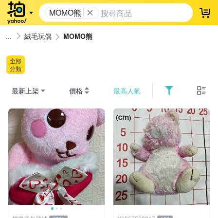
MOMO熊
登
絨毛玩偶
MOMO熊
全部
分類
最新上架
價格
最高人氣