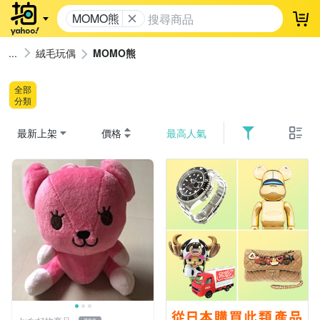
MOMO熊
登
絨毛玩偶
MOMO熊
全部
分類
最新上架
價格
最高人氣