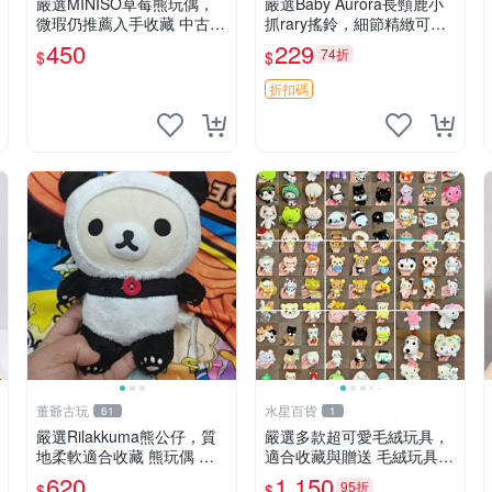
嚴選MINISO草莓熊玩偶，
嚴選Baby Aurora長頸鹿小
微瑕仍推薦入手收藏 中古 M
抓rary搖鈴，細節精緻可聆
INISO 草莓熊 玩具 收藏
聽清脆鈴音 軟萌可愛 定制
450
229
74折
$
$
紀念 金屬搖鈴 新手媽咪推
薦 長頸鹿 抓rary 搖鈴
折扣碼
董爺古玩
水星百貨
61
1
嚴選Rilakkuma熊公仔，質
嚴選多款超可愛毛絨玩具，
地柔軟適合收藏 熊玩偶 柔
適合收藏與贈送 毛絨玩具、
軟 公仔 收藏
抱枕、公仔
620
1,150
95折
$
$