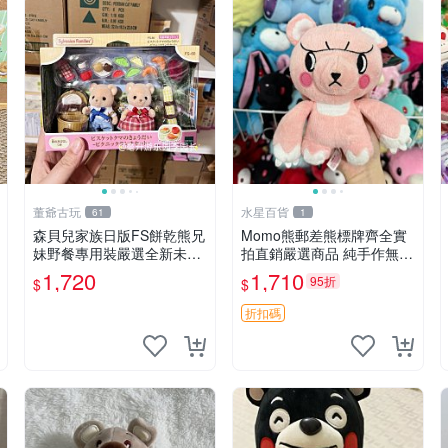
董爺古玩
水星百貨
61
1
森貝兒家族日版FS餅乾熊兄
Momo熊郵差熊標牌齊全實
妹野餐專用裝嚴選全新未開
拍直銷嚴選商品 純手作無修
封，包含兩組大童款紙盒
圖可收藏 郵差熊 Momo熊
1,720
1,710
95折
$
$
裝，適合收藏與分享。 餅乾
標牌 商品
熊兄妹、野餐、收藏
折扣碼