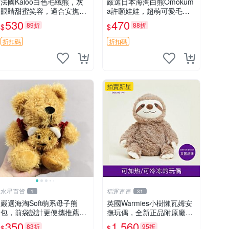
法國Kaloo白色毛絨熊，灰
嚴選日本海淘白熊Omokum
眼睛甜蜜笑容，適合安撫逗
a許願娃娃，超萌可愛毛絨
趣可愛，柔軟面料手感佳。
公仔推薦收藏 白熊 Omoku
530
470
89折
88折
$
$
14 白色安撫熊 毛絨玩具 寶
ma 毛絨玩具 偽裝娃娃 玩具
寶逗樂具
擺飾
折扣碼
折扣碼
拍賣新星
水星百貨
福運連連
1
31
嚴選海淘Soft萌系母子熊
英國Warmies小樹懶瓦姆安
包，前袋設計更便攜推薦收
撫玩偶，全新正品附原廠吊
藏 母子熊 軟綿綿 包包
牌與防塵袋，內藏薰衣草可
350
1,560
83折
95折
$
$