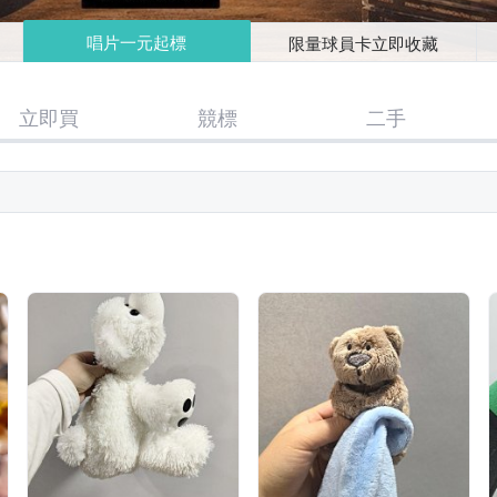
唱片一元起標
限量球員卡立即收藏
立即買
競標
二手