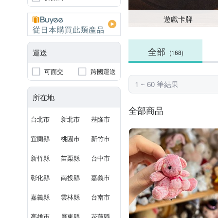
遊戲卡牌
全部
運送
(168)
可面交
跨國運送
1 ~ 60 筆結果
所在地
全部商品
台北市
新北市
基隆市
宜蘭縣
桃園市
新竹市
新竹縣
苗栗縣
台中市
彰化縣
南投縣
嘉義市
嘉義縣
雲林縣
台南市
高雄市
屏東縣
花蓮縣