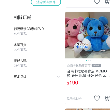
清除所有條件
相關店鋪
影視動漫CD專輯DVD
59件商品
水星百貨
29件商品
董爺古玩
25件商品
台南卡拉貓專賣店
5902
台南卡拉貓專賣店 MOMO
熊 娃娃 玩偶 娃娃 粉色 藍色
更多店舖
2色分售
190
$
近期銷量1件