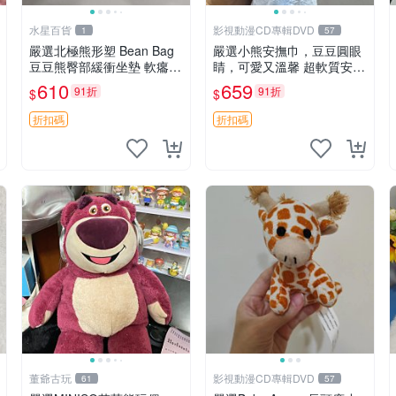
水星百貨
影視動漫CD專輯DVD
1
57
嚴選北極熊形塑 Bean Bag
嚴選小熊安撫巾，豆豆圓眼
豆豆熊臀部緩衝坐墊 軟癟癟
睛，可愛又溫馨 超軟質安撫
舒壓設計 保暖又實用 適合
巾，豆豆設計，哄睡好幫手
610
659
91折
91折
$
$
久坐放松 推薦居家使用 RU
約克豆豆眼安撫巾 數碼豆豆
SS系列 豆豆熊屁屁坐墊 3D
眼
折扣碼
折扣碼
顆粒結構
董爺古玩
影視動漫CD專輯DVD
61
57