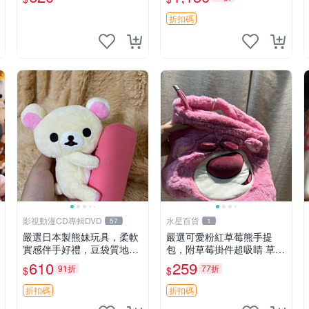
折扣碼
影視動漫CD專輯DVD
水星百貨
57
1
嚴選日本製熊妹玩具，柔軟
嚴選可愛粉紅草莓熊手提
實感伴手好禮，豆袋質地手
包，附草莓掛件超吸睛 草莓
感佳，抱枕小熊 recom 推薦
熊手提包 草莓掛件 可愛port
610
259
91折
77折
$
$
白色豆袋 玩具
unese
折扣碼
折扣碼