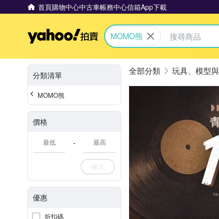
首頁
購物中心
中古車
帳務中心
信箱
App下載
Yahoo拍賣
MOMO熊
玩具、模型與
分類清單
MOMO熊
價格
-
確定
優惠
折扣碼