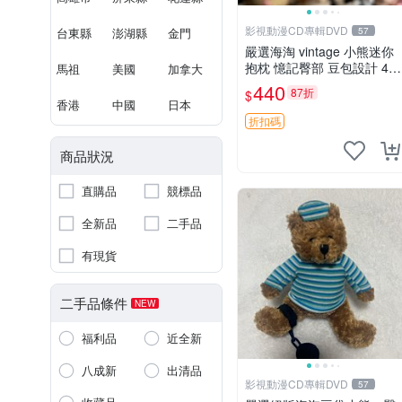
影視動漫CD專輯DVD
台東縣
澎湖縣
金門
57
嚴選海淘 vintage 小熊迷你
抱枕 憶記臀部 豆包設計 4c
馬祖
美國
加拿大
m 高 推薦收藏 迷你豆包小
440
87折
$
熊、高臀部、豆袋抱枕
香港
中國
日本
折扣碼
商品狀況
直購品
競標品
全新品
二手品
有現貨
二手品條件
NEW
福利品
近全新
八成新
出清品
影視動漫CD專輯DVD
57