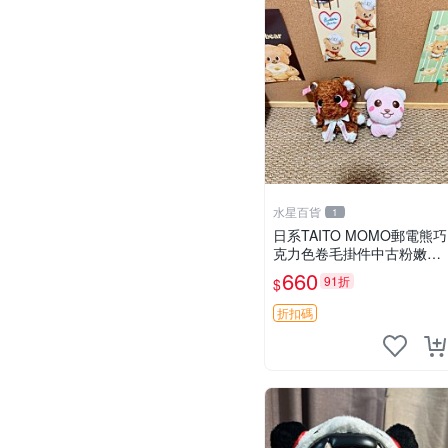
水星百貨
1
日系TAITO MOMO郵電熊巧
克力色卷毛掛件中古粉嫩玩
偶微瑕推薦 postpet momo
660
91折
$
郵電熊 中古玩偶
折扣碼