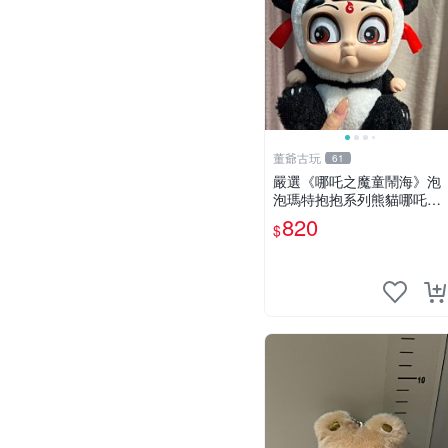
董爺古玩
61
嚴選《哪吒之魔童鬧海》泡
泡瑪特抱抱系列熊貓哪吒搪
膠臉毛絨， STATE：如圖顯
820
$
示 哪吒 毛絨公仔 泡泡瑪特