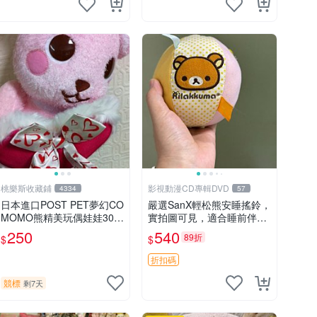
桃樂斯收藏鋪
影視動漫CD專輯DVD
4334
57
日本進口POST PET夢幻CO
嚴選SanX輕松熊安睡搖鈴，
MOMO熊精美玩偶娃娃30c
實拍圖可見，適合睡前伴
m
侶， Picks安撫好物 0325
250
540
89折
$
$
懸吊 電腦
折扣碼
競標
剩7天