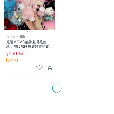
水星百貨
1
嚴選MOMO熊郵差長毛抱
枕，滿版清晰無濾鏡實拍直
銷。每周新品到貨，不容錯
550
9折
$
過！ 郵差熊 長毛 抱枕
折扣碼